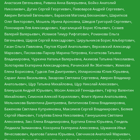
Анастасия Евгеньевна, Ривина Анна Валерьевна, Бойко Анатолий
Николаевич, Дугин Сергей Георгиевич, Пивоваров Андрей Сергеевич,
Аверин Виталий Евгеньевич, Барахоев Магомед Бекханович, Шарипков
Олег Викторович, Мошель Ирина Ароновна, Шведов Григорий Сергеевич,
Пономарев Лев Александрович, Каргалицкий Борис Юльевич, Созаев
Валерий Валерьевич, Исламов Тимур Рифгатович, Романова Ольга
Евгеньевна, Щаров Сергей Алексадрович, Цирульников Борис Альбертович,
Гасан Ольга Павловна, Паутов Юрий Анатольевич, Верховский Александр
Маркович, Пислакова-Паркер Марина Петровна, Кочеткова Татьяна
Владимировна, Чуркина Наталья Валерьевна, Акимова Татьяна Николаевна,
Золотарева Екатерина Александровна, Рачинский Ян Збигневич, Жемкова
Елена Борисовна, Гудков Лев Дмитриевич, Илларионова Юлия Юрьевна,
Саранг Анна Васильевна, Захарова Светлана Сергеевна, Аверин Владимир
Анатольевич, Щур Татьяна Михайловна, Щур Николай Алексеевич,
Блинушов Андрей Юрьевич, Мосин Алексей Геннадьевич, Гефтер Валентин
Михайлович, Симонов Алексей Кириллович, Флиге Ирина Анатольевна,
Мельникова Валентина Дмитриевна, Вититинова Елена Владимировна,
Баженова Светлана Куприяновна, Максимов Сергей Владимирович, Беляев
Сергей Иванович, Голубева Елена Николаевна, Ганнушкина Светлана
Алексеевна, Закс Елена Владимировна, Буртина Елена Юрьевна, Гендель
Людмила Залмановна, Кокорина Екатерина Алексеевна, Шуманов Илья
Вячеславович, Арапова Галина Юрьевна, Свечников Анатолий Мариевич,