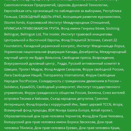
Саентологических Предприятий, Церковь Духовной Технологии,
Европейская сеть организаций по наблюдению за выборами, Республика
Польша, СВОБОДНЫЙ ИДЕЛЬ-УРАЛ, Ассоциация развития журналистики,
IStories fonds, Королевский Институт Международных Отношений,
КРИМСЬКА ПРАВОЗАХИСНА ГРУПА, Фонд имени Генриха Бёлля, Stichting
Bellingcat, Bellingcat Ltd, The Insider, Институт правовой инициативы
Центральной и Восточной Европы, Фонд Открытой Эстонии, Calvert 22
Foundation, Канадский украинский конгресс, Институт Макдональда-Лорье,
Украинская национальная федерация Канады, Декабристы, Международный
научный центр им Вудро Вильсона, Свободная пресса, Возрождение,
Всеукраинский духовный центр , Риддл, Русский антивоенный комитет в
Швеции, Проект Медуза, Фонд Андрея Сахарова, Форум свободной России,
Лига Свободных Наций, Transparеncy International, Форум Свободных
Народов ПостРоссии, Солидарность с гражданским движением в России –
Solidarus, КрымSOS, Свободный университет, Институт государственного
управления, Форум гражданского общества Россия, Беллона, Союз жителей
островов Тисима и Хабомаи, Съезд народных депутатов, Гринпис
Интернешнл, Фонд борьбы с коррупцией Инк, Завет церквей TCCN, Агора,
Всемирный фонд природы, BDR Novaja Gazeta-Europe, Алтай проект,
Образовательный дом прав человека Чернигов, Фонд Дом Прав Человека,
Белорусский дом прав человека имени Бориса Звозскова, Дом прав
человека Тбилиси, Дом прав человека Ереван, Дом прав человека Крым,