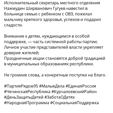
Исполнительный секретарь местного отделения
Нажмудин Ширванович Гугуев навестил в
больнице семью с ребенком с ОВЗ, пожелал
мальчику крепкого здоровья, успехов и подарил
сладости.
Внимание к детям, нуждающимся в особой
поддержке, — часть системной работы партии;
Личное участие представителей власти укрепляет
доверие жителей;
Праздничные акции становятся доброй традицией
в муниципальных образованиях республики.
Не громкие слова, а конкретные поступки на благо.
#ПартияРядом95 #МалыеДела #ЕдинаяРоссия
#ЧеченскаяРеспублика #КурчалоевскийРайон
#ДеньЗащитыДетей #ЗаботаОДетях
#НароднаяПрограмма #СоциальнаяПоддержка