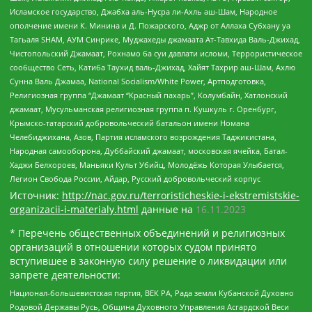
Исламское государство, Джабха аль-Нусра ли-Ахль аш-Шам, Народное
ополчение имени К. Минина и Д. Пожарского, Аджр от Аллаха Субхану уа
Тагьаля SHAM, АУМ Синрике, Муджахеды джамаата Ат-Тавхида Валь-Джихад,
Чистопольский Джамаат, Рохнамо ба суи давлати исломи, Террористическое
сообщество Сеть, Катиба Таухид валь-Джихад, Хайят Тахрир аш-Шам, Ахлю
Сунна Валь Джамаа, National Socialism/White Power, Артподготовка,
Религиозная группа “Джамаат “Красный пахарь”, Колумбайн, Хатлонский
джамаат, Мусульманская религиозная группа п. Кушкуль г. Оренбург,
Крымско-татарский добровольческий батальон имени Номана
Челебиджихана, Азов, Партия исламского возрождения Таджикистана,
Народная самооборона, Дуббайский джамаат, московская ячейка, Батал-
Хаджи Белхороев, Маньяки Культ Убийц, Молодёжь Которая Улыбается,
Легион Свобода России, Айдар, Русский добровольческий корпус
Источник:
http://nac.gov.ru/terroristicheskie-i-ekstremistskie-
organizacii-i-materialy.html
данные на
16.11.2023
* Перечень общественных объединений и религиозных
организаций в отношении которых судом принято
вступившее в законную силу решение о ликвидации или
запрете деятельности:
Национал-большевистская партия, ВЕК РА, Рада земли Кубанской Духовно
Родовой Державы Русь, Община Духовного Управления Асгардской Веси