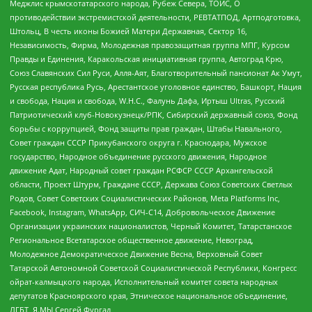
Меджлис крымскотатарского народа, Рубеж Севера, ТОЙС, О
противодействии экстремистской деятельности, РЕВТАТПОД, Артподготовка,
Штольц, В честь иконы Божией Матери Державная, Сектор 16,
Независимость, Фирма, Молодежная правозащитная группа МПГ, Курсом
Правды и Единения, Каракольская инициативная группа, Автоград Крю,
Союз Славянских Сил Руси, Алля-Аят, Благотворительный пансионат Ак Умут,
Русская республика Русь, Арестантское уголовное единство, Башкорт, Нация
и свобода, Нация и свобода, W.H.С., Фалунь Дафа, Иртыш Ultras, Русский
Патриотический клуб-Новокузнецк/РПК, Сибирский державный союз, Фонд
борьбы с коррупцией, Фонд защиты прав граждан, Штабы Навального,
Совет граждан СССР Прикубанского округа г. Краснодара, Мужское
государство, Народное объединение русского движения, Народное
движение Адат, Народный совет граждан РСФСР СССР Архангельской
области, Проект Штурм, Граждане СССР, Держава Союз Советских Светлых
Родов, Совет Советских Социалистических Районов, Meta Platforms Inc,
Facebook, Instagram, WhatsApp, СИЧ-С14, Добровольческое Движение
Организации украинских националистов, Черный Комитет, Татарстанское
Региональное Всетатарское общественное движение, Невоград,
Молодежное Демократическое Движение Весна, Верховный Совет
Татарской Автономной Советской Социалистической Республики, Конгресс
ойрат-калмыцкого народа, Исполнительный комитет совета народных
депутатов Красноярского края, Этническое национальное объединение,
ЛГБТ, Я.МЫ Сергей Фургал