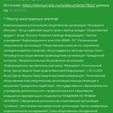
Источник:
https://minjust.gov.ru/ru/documents/7822/
данные
на
03.05.2024
* Реестр иностранных агентов:
Калининградская региональная общественная организация "Экозащита!-Женсовет", Фонд содействия защите прав и свобод граждан "Общественный вердикт", Фонд "Институт Развития Свободы Информации", Частное учреждение "Информационное агентство МЕМО. РУ", Региональная общественная организация "Общественная комиссия по сохранению наследия академика Сахарова", Фонд поддержки свободы прессы, Санкт-Петербургская общественная правозащитная организация "Гражданский контроль", Межрегиональная общественная организация "Информационно-просветительский центр "Мемориал", Региональный Фонд "Центр Защиты Прав Средств Массовой Информации", с 05.12.2023 Фонд "Центр Защиты Прав Средств массовой информации", Региональная общественная благотворительная организация помощи беженцам и мигрантам "Гражданское содействие", Негосударственное образовательное учреждение дополнительного профессионального образования (повышение квалификации) специалистов "АКАДЕМИЯ ПО ПРАВАМ ЧЕЛОВЕКА", Свердловская региональная общественная организация "Сутяжник", Автономная некоммерческая организация "Центр независимых социологических исследований", Союз общественных объединений "Российский исследовательский центр по правам человека", Региональное общественное учреждение научно-информационный центр "МЕМОРИАЛ", Некоммерческая организация "Фонд защиты гласности", Автономная некоммерческая организация "Институт прав человека", Городская общественная организация "Екатеринбургское общество "МЕМОРИАЛ", Городская общественная организация "Рязанское историко-просветительское и правозащитное общество "Мемориал" (Рязанский Мемориал), Челябинский региональный орган общественной самодеятельности – женское общественное объединение "Женщины Евразии", Челябинский региональный орган общественной самодеятельности "Уральская правозащитная группа", Фонд содействия защите здоровья и социальной справедливости имени Андрея Рылькова, Автономная Некоммерческая Организация "Аналитический Центр Юрия Левады", Автономная некоммерческая организация социальной поддержки населения "Проект Апрель", Региональная общественная организация помощи женщинам и детям, находящимся в кризисной ситуации "Информационно-методический центр "Анна", Фонд содействия развитию массовых коммуникаций и правовому просвещению "Так-так-Так", Фонд содействия устойчивому развитию "Серебряная тайга", Свердловский региональный общественный фонд социальных проектов "Новое время", "Idel.Реалии", Кавказ.Реалии, Крым.Реалии, Телеканал Настоящее Время, Татаро-башкирская служба Радио Свобода (Azatliq Radiosi), Радио Свободная Европа/Радио Свобода (PCE/PC), "Сибирь.Реалии", "Фактограф", Благотворительный фонд помощи осужденным и их семьям, Автономная некоммерческая организация "Институт глобализации и социальных движений", Фонд "В защиту прав заключенных", Частное учреждение "Центр поддержки и содействия развитию средств массовой информации", Пензенский региональный общественный благотворительный фонд "Гражданский союз", "Север.Реалии", Некоммерческая организация Фонд "Правовая инициатива", Общество с ограниченной ответственностью "Радио Свободная Европа/Радио Свобода", Чешское информационное агентство "MEDIUM-ORIENT", Красноярская региональная общественная организация "Мы против СПИДа", Камалягин Денис Николаевич, Маркелов Сергей Евгеньевич, Пономарев Лев Александрович, Савицкая Людмила Алексеевна, Автономная некоммерческая организация "Центр по работе с проблемой насилия "НАСИЛИЮ.НЕТ", Межрегиональный профессиональный союз работников здравоохранения "Альянс врачей", Юридическое лицо, зарегистрированное в Латвийской Республике, SIA "Medusa Project" (регистрационный номер 40103797863, дата регистрации 10.06.2014), Некоммерческая организация "Фонд по борьбе с коррупцией", Автономная некоммерческая организация "Институт права и публичной политики", Баданин Роман Сергеевич, Гликин Максим Александрович, Железнова Мария Михайловна, Лукьянова Юлия Сергеевна, Маетная Елизавета Витальевна, Маняхин Петр Борисович, Чуракова Ольга Владимировна, Ярош Юлия Петровна, Юридическое лицо "The Insider SIA", зарегистрированное в Риге, Латвийская Республика (дата регистрации 26.06.2015), являющееся администратором доменного имени интернет-издания "The Insider SIA", https://theins.ru, Постернак Алексей Евгеньевич, Рубин Михаил Аркадьевич, Анин Роман Александрович, Юридическое лицо Istories fonds, зарегистрированное в Латвийской Республике (регистрационный номер 50008295751, дата регистрации 24.02.2020), Великовский Дмитрий Александрович, Долинина Ирина Николаевна, Мароховская Алеся Алексеевна, Шлейнов Роман Юрьевич, Шмагун Олеся Валентиновна, Общество с ограниченной ответственностью "Альтаир 2021", Общество с ограниченной ответственностью "Вега 2021", Общество с ограниченной ответственностью "Главный редактор 2021", Общество с ограниченной ответственностью "Ромашки монолит", Важенков Артем Валерьевич, Ивановская областная общественная организация "Центр гендерных исследований", Гурман Юрий Альбертович, Медиапроект "ОВД-Инфо", Егоров Владимир Владимирович, Жилинский Владимир Александрович, Общество с ограниченной ответственностью "ЗП", Иванова София Юрьевна, Карезина Инна Павловна, Кильтау Екатерина Викторовна, Петров Алексей Викторович, Пискунов Сергей Евгеньевич, Смирнов Сергей Сергеевич, Тихонов Михаил Сергеевич, Общество с ограниченной ответственностью "ЖУРНАЛИСТ-ИНОСТРАННЫЙ АГЕНТ", Арапова Галина Юрьевна, Вольтская Татьяна Анатольевна, Американская компания "Mason G.E.S. Anonymous Foundation" (США), являющаяся владельцем интернет-издания https://mnews.world/, Компания "Stichting Bellingcat", зарегистрированная в Нидерландах (дата регистрации 11.07.2018), Захаров Андрей Вячеславович, Клепиковская Екатерина Дмитриевна, Общество с ограниченной ответственностью "МЕМО", Перл Роман Александрович, Симонов Евгений Алексеевич, Соловьева Елена Анатольевна, Сотников Даниил Владимирович, Сурначева Елизавета Дмитриевна, Автономная некоммерческая организация по защите прав человека и информированию населения "Якутия – Наше Мнение", Общество с ограниченной ответственностью "Москоу диджитал медиа", с 26.01.2023 Общество с ограниченной ответственностью "Чайка Белые сады", Ветошкина Валерия Валерьевна, Заговора Максим Александрович, Межрегиональное общественное движение "Российская ЛГБТ - сеть", Оленичев Максим Владимирович, Павлов Иван Юрьевич, Скворцова Елена Сергеевна, Общество с ограниченной ответственностью "Как бы инагент", Кочетков Игорь Викторович, Общество с ограниченной ответственностью "Честные выборы", Еланчик Олег Александрович, Общество с ограниченной ответственностью "Нобелевский призыв", Гималова Регина Эмилевна, Григорьев Андрей Валерьевич, Григорьева Алина Александровна, Ассоциация по содействию защите прав призывников, альтернативнослужащих и военнослужащих "Правозащитная группа "Гражданин.Армия.Право", Хисамова Регина Фаритовна, Автономная некоммерческая организация по реализации социально-правовых программ "Лилит", Дальневосточное общественное движение "Маяк", Санкт-Петербургская ЛГБТ-инициативная группа "Выход", Инициативная группа ЛГБТ+ "Реверс", Алексеев Андрей Викторович, Бекбулатова Таисия Львовна, Беляев Иван Михайлович, Владыкина Елена Сергеевна, Гельман Марат Александрович, Никульшина Вероника Юрьевна, Толоконникова Надежда Андреевна, Шендерович Виктор Анатольевич, Общество с ограниченной ответственностью "Данное сообщение", Общество с ограниченной ответственностью Издательский дом "Новая глава", Айнбиндер Александра Александровна, Московский комьюнити-центр для ЛГБТ+инициатив, Благотворительный фонд развития филантропии, Deutsche Welle (Германия, Kurt-Schumacher-Strasse 3, 53113 Bonn), Борзунова Мария Михайловна, Воробьев Виктор Викторович, Голубева Анна Львовна, Константинова Алла Михайловна, Малкова Ирина Владимировна, Мурадов Мурад Абдулгалимович, Осетинская Елизавета Николаевна, Понасенков Евгений Николаевич, Ганапольский Матвей Юрьевич, Киселев Евгений Алексеевич, Борухович Ирина Григорьевна, Дремин Иван Тимофеевич, Дубровский Дмитрий Викторович, Красноярская региональная общественная организация поддержки и развития альтернативных образовательных технологий и межкультурных коммуникаций "ИНТЕРРА", Маяковская Екатерина Алексеевна, Фейгин Марк Захарович, Филимонов Андрей Викторович, Дзугкоева Регина Николаевна, Доброхотов Роман Александрович, Дудь Юрий Александрович, Елкин Сергей Владимирович, Кругликов Кирилл Игоревич, Сабунаева Мария Леонидовна, Семенов Алексей Владимирович, Шаинян Карен Багратович, Шульман Екатерина Михайловна, Асафьев Артур Валерьевич, Вахштайн Виктор Семенович, Венедиктов Алексей Алексеевич, Лушникова Екатерина Евгеньевна, Волков Леонид Михайлович, Невзоров Александр Глебович, Пархоменко Сергей Борисович, Сироткин Ярослав Николаевич, Кара-Мурза Владимир Владимирович, Баранова Наталья Владимировна, Гозман Леонид Яковлевич, Кагарлицкий Борис Юльевич, Климарев Михаил Валерьевич, Милов Владимир Станиславович, Автономная некоммерческая организация Краснодарский центр современного искусства "Типография", Моргенштерн Алишер Тагирович, Соболь Любовь Эдуардовна, Общество с ограниченной ответственностью "ЛИЗА НОРМ", Каспаров Гарри Кимович, Ходорковский Михаил Борисович, Общество с ограниченной ответственностью "Апрельские тезисы", Данилович Ирина Брониславовна, Кашин Олег Владимирович, Петров Николай Владимирович, Пивоваров Алексей Владимирович, Соколов Михаил Владимирович, Цветкова Юлия Владимировна, Чичваркин Евгений Александрович, Комитет против пыток/Команда против пыток, Общество с ограниченной ответственностью "Первый научный", Общество с ограниченной ответственностью "Вертолет и ко", Белоцерковская Вероника Борисовна, Кац Максим Евгеньевич, Лазарева Татьяна Юрьевна, Шаведдинов Руслан Табризович, Яшин Илья Валерьевич, Общество с ограниченной ответственностью "Иноагент ААВ", Алешковский Дмитрий Петрович, Альбац Евгения Марковна, Быков Дмитрий Львович, Галямина Юлия Евгеньевна, Лойко Сергей Леонидович, Мартынов Кирилл Константинович, Медведев Сергей Александрович, Крашенинников Федор Геннадиевич, Гордеева Катерина Вл