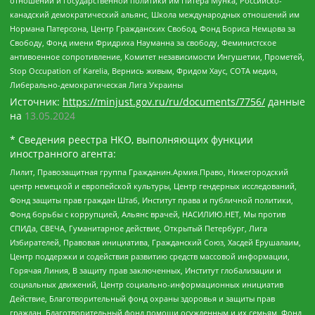
отношений и государственной политики им Питера Мунка, Российско-
канадский демократический альянс, Школа международных отношений им
Нормана Патерсона, Центр Гражданских Свобод, Фонд Бориса Немцова за
Свободу, Фонд имени Фридриха Науманна за свободу, Феминистское
антивоенное сопротивление, Комитет независимости Ингушетии, Прометей,
Stop Occupation of Karelia, Вернись живым, Фридом Хаус, СОТА медиа,
Либерально-демократическая Лига Украины
Источник:
https://minjust.gov.ru/ru/documents/7756/
данные
на
13.05.2024
* Сведения реестра НКО, выполняющих функции
иностранного агента:
Лилит, Правозащитная группа Гражданин.Армия.Право, Нижегородский
центр немецкой и европейской культуры, Центр гендерных исследований,
Фонд защиты прав граждан Штаб, Институт права и публичной политики,
Фонд борьбы с коррупцией, Альянс врачей, НАСИЛИЮ.НЕТ, Мы против
СПИДа, СВЕЧА, Гуманитарное действие, Открытый Петербург, Лига
Избирателей, Правовая инициатива, Гражданский Союз, Хасдей Ерушалаим,
Центр поддержки и содействия развитию средств массовой информации,
Горячая Линия, В защиту прав заключенных, Институт глобализации и
социальных движений, Центр социально-информационных инициатив
Действие, Благотворительный фонд охраны здоровья и защиты прав
граждан, Благотворительный фонд помощи осужденным и их семьям, Фонд