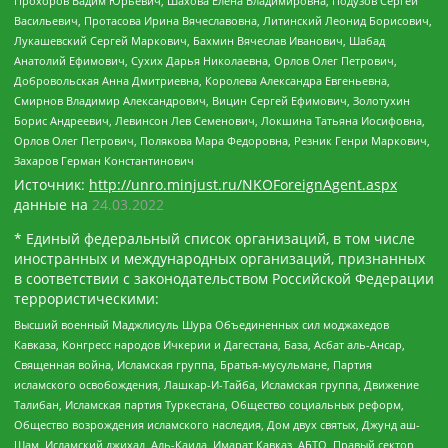
Прохоров Вадим Юрьевич, Шахова Елена Владимировна, Подузов Сергей
Васильевич, Протасова Ирина Вячеславовна, Литинский Леонид Борисович,
Лукашевский Сергей Маркович, Бахмин Вячеслав Иванович, Шабад
Анатолий Ефимович, Сухих Дарья Николаевна, Орлов Олег Петрович,
Добровольская Анна Дмитриевна, Королева Александра Евгеньевна,
Смирнов Владимир Александрович, Вицин Сергей Ефимович, Золотухин
Борис Андреевич, Левинсон Лев Семенович, Локшина Татьяна Иосифовна,
Орлов Олег Петрович, Полякова Мара Федоровна, Резник Генри Маркович,
Захаров Герман Константинович
Источник:
http://unro.minjust.ru/NKOForeignAgent.aspx
данные на
24.03.2022
* Единый федеральный список организаций, в том числе
иностранных и международных организаций, признанных
в соответствии с законодательством Российской Федерации
террористическими:
Высший военный Маджлисуль Шура Объединенных сил моджахедов
Кавказа, Конгресс народов Ичкерии и Дагестана, База, Асбат аль-Ансар,
Священная война, Исламская группа, Братья-мусульмане, Партия
исламского освобождения, Лашкар-И-Тайба, Исламская группа, Движение
Талибан, Исламская партия Туркестана, Общество социальных реформ,
Общество возрождения исламского наследия, Дом двух святых, Джунд аш-
Шам, Исламский джихад, Аль-Каида, Имарат Кавказ, АБТО, Правый сектор,