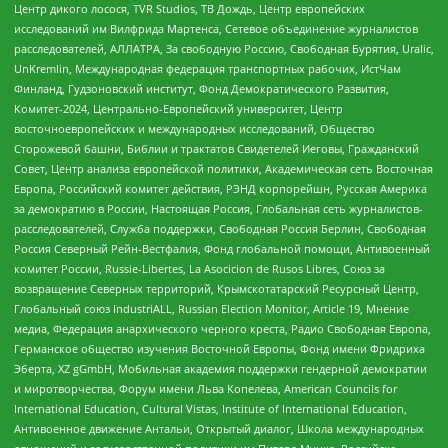
Центр дикого лосося, TVR Studios, ТВ Дождь, Центр европейских
исследований им Вилфрида Мартенса, Сетевое объединение журналистов
расследователей, АЛЛАТРА, За свободную Россию, Свободная Бурятия, Uralic,
UnKremlin, Международная федерация транспортных рабочих, ИстЧам
Финланд, Гудзоновский институт, Фонд Демократического Развития,
Комитет-2024, Центрально-Европейский университет, Центр
восточноевропейских и международных исследований, Общество
Сторожевой башни, Библии и трактатов Свидетелей Иеговы, Гражданский
Совет, Центр анализа европейской политики, Академическая сеть Восточная
Европа, Российский комитет действия, РЭНД корпорейшн, Русская Америка
за демократию в России, Настоящая Россия, Глобальная сеть журналистов-
расследователей, Служба поддержки, Свободная Россия Берлин, Свободная
Россия Северный Рейн-Вестфалия, Фонд глобальной помощи, Антивоенный
комитет России, Russie-Libertes, La Asocicion de Rusos Libres, Союз за
возвращение Северных территорий, Крымскотатарский Ресурсный Центр,
Глобальный союз IndustriALL, Russian Election Monitor, Article 19, Мнение
медиа, Федерация анархического черного креста, Радио Свободная Европа,
Германское общество изучения Восточной Европы, Фонд имени Фридриха
Эберта, XZ gGmbH, Мобильная академия поддержки гендерной демократии
и миротворчества, Форум имени Льва Копелева, American Councils for
International Education, Cultural Vistas, Institute of International Education,
Антивоенное движение Антальи, Открытый диалог, Школа международных