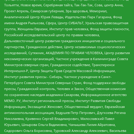
Тольятти, Новое время, Серебряная тайга, Так-Так-Так, Сова, центр Анна,
Проект Апрель, Самарская губерния, Эра здоровья, Мемориал,
Аналитический Центр Юрия Левады, Издательство Парк Гагарина, Фонд
имени Андрея Рылькова, Сфера, Центр СИБАЛЬТ, Уральская правозащитная
группа, Женщины Евразии, Институт прав человека, Фонд защиты гласности,
Российский исследовательский центр по правам человека,
Дальневосточный центр развития гражданских инициатив и социального
партнерства, Гражданское действие, Центр независимых социологических
исследований, Сутяжник, АКАДЕМИЯ ПО ПРАВАМ ЧЕЛОВЕКА, Центр развития
некоммерческих организаций, Частное учреждение в Калининграде Совета
Министров северных стран, Гражданское содействие, Трансперенси
Интернешнл-Р, Центр Защиты Прав Средств Массовой Информации,
Институт развития прессы - Сибирь, Частное учреждение в Санкт-
Петербурге Совета Министров Северных Стран, Фонд поддержки свободы
прессы, Гражданский контроль, Человек и Закон, Общественная комиссия
по сохранению наследия академика Сахарова, Информационное агентство
МЕМО. РУ, Институт региональной прессы, Институт Развития Свободы
Информации, Экозащита!-Женсовет, Общественный вердикт, Евразийская
антимонопольная ассоциация, Бедушев Петр Петрович, Дзугкоева Регина
Николаевна, Кривенко Сергей Владимирович, Милославский Павел
Юрьевич, Шнырова Ольга Вадимовна, Чанышева Лилия Айратовна,
Сидорович Ольга Борисовна, Туровский Александр Алексеевич, Васильева