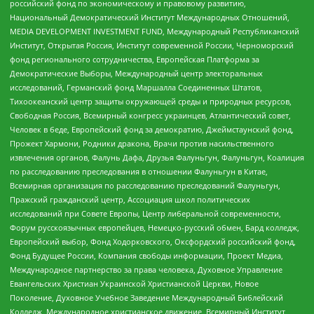
российский фонд по экономическому и правовому развитию,
Национальный Демократический Институт Международных Отношений,
MEDIA DEVELOPMENT INVESTMENT FUND, Международный Республиканский
Институт, Открытая Россия, Институт современной России, Черноморский
фонд регионального сотрудничества, Европейская Платформа за
Демократические Выборы, Международный центр электоральных
исследований, Германский фонд Маршалла Соединенных Штатов,
Тихоокеанский центр защиты окружающей среды и природных ресурсов,
Свободная Россия, Всемирный конгресс украинцев, Атлантический совет,
Человек в беде, Европейский фонд за демократию, Джеймстаунский фонд,
Прожект Хармони, Родники дракона, Врачи против насильственного
извлечения органов, Фалунь Дафа, Друзья Фалуньгун, Фалуньгун, Коалиция
по расследованию преследования в отношении Фалуньгун в Китае,
Всемирная организация по расследованию преследований Фалуньгун,
Пражский гражданский центр, Ассоциация школ политических
исследований при Совете Европы, Центр либеральной современности,
Форум русскоязычных европейцев, Немецко-русский обмен, Бард колледж,
Европейский выбор, Фонд Ходорковского, Оксфордский российский фонд,
Фонд Будущее России, Компания свободы информации, Проект Медиа,
Международное партнерство за права человека, Духовное Управление
Евангельских Христиан Украинской Христианской Церкви, Новое
Поколение, Духовное Учебное Заведение Международный Библейский
Колледж, Международное христианское движение, Всемирный Институт