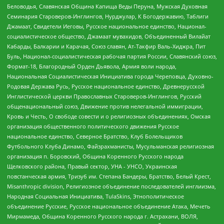
Беловодья, Славянская Община Капища Веды Перуна, Мужская Духовная
Семинария Староверов-Инглингов, Нурджулар, К Богодержавию, Таблиги
Джамаат, Свидетели Иеговы, Русское национальное единство, Национал-
социалистическое общество, Джамаат мувахидов, Объединенный Вилайат
Кабарды, Балкарии и Карачая, Союз славян, Ат-Такфир Валь-Хиджра, Пит
Буль, Национал-социалистическая рабочая партия России, Славянский союз,
Формат-18, Благородный Орден Дьявола, Армия воли народа,
Национальная Социалистическая Инициатива города Череповца, Духовно-
Родовая Держава Русь, Русское национальное единство, Древнерусской
Инглистической церкви Православных Староверов-Инглингов, Русский
общенациональный союз, Движение против нелегальной иммиграции,
Кровь и Честь, О свободе совести и о религиозных объединениях, Омская
организация общественного политического движения Русское
национальное единство, Северное Братство, Клуб Болельщиков
Футбольного Клуба Динамо, Файзрахманисты, Мусульманская религиозная
организация п. Боровский, Община Коренного Русского народа
Щелковского района, Правый сектор, УНА - УНСО, Украинская
повстанческая армия, Тризуб им. Степана Бандеры, Братство, Белый Крест,
Misanthropic division, Религиозное объединение последователей инглиизма,
Народная Социальная Инициатива, TulaSkins, Этнополитическое
объединение Русские, Русское национальное объединение Атака, Мечеть
Мирмамеда, Община Коренного Русского народа г. Астрахани, ВОЛЯ,