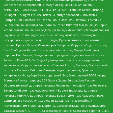
IStories fonds, Королевский Институт Международных Отношений,
КРИМСЬКА ПРАВОЗАХИСНА ГРУПА, Фонд имени Генриха Бёлля, Stichting
Bellingcat, Bellingcat Ltd, The Insider, Институт правовой инициативы
Центральной и Восточной Европы, Фонд Открытой Эстонии, Calvert 22
Foundation, Канадский украинский конгресс, Институт Макдональда-Лорье,
Украинская национальная федерация Канады, Декабристы, Международный
научный центр им Вудро Вильсона, Свободная пресса, Возрождение,
Всеукраинский духовный центр , Риддл, Русский антивоенный комитет в
Швеции, Проект Медуза, Фонд Андрея Сахарова, Форум свободной России,
Лига Свободных Наций, Transparеncy International, Форум Свободных
Народов ПостРоссии, Солидарность с гражданским движением в России –
Solidarus, КрымSOS, Свободный университет, Институт государственного
управления, Форум гражданского общества Россия, Беллона, Союз жителей
островов Тисима и Хабомаи, Съезд народных депутатов, Гринпис
Интернешнл, Фонд борьбы с коррупцией Инк, Завет церквей TCCN, Агора,
Всемирный фонд природы, BDR Novaja Gazeta-Europe, Алтай проект,
Образовательный дом прав человека Чернигов, Фонд Дом Прав Человека,
Белорусский дом прав человека имени Бориса Звозскова, Дом прав
человека Тбилиси, Дом прав человека Ереван, Дом прав человека Крым,
Центр дикого лосося, TVR Studios, ТВ Дождь, Центр европейских
исследований им Вилфрида Мартенса, Сетевое объединение журналистов
расследователей, АЛЛАТРА, За свободную Россию, Свободная Бурятия, Uralic,