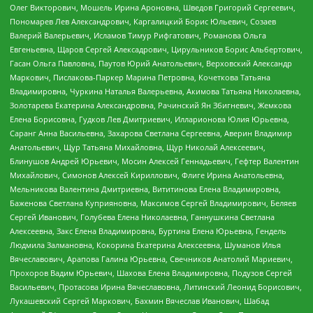
Олег Викторович, Мошель Ирина Ароновна, Шведов Григорий Сергеевич,
Пономарев Лев Александрович, Каргалицкий Борис Юльевич, Созаев
Валерий Валерьевич, Исламов Тимур Рифгатович, Романова Ольга
Евгеньевна, Щаров Сергей Алексадрович, Цирульников Борис Альбертович,
Гасан Ольга Павловна, Паутов Юрий Анатольевич, Верховский Александр
Маркович, Пислакова-Паркер Марина Петровна, Кочеткова Татьяна
Владимировна, Чуркина Наталья Валерьевна, Акимова Татьяна Николаевна,
Золотарева Екатерина Александровна, Рачинский Ян Збигневич, Жемкова
Елена Борисовна, Гудков Лев Дмитриевич, Илларионова Юлия Юрьевна,
Саранг Анна Васильевна, Захарова Светлана Сергеевна, Аверин Владимир
Анатольевич, Щур Татьяна Михайловна, Щур Николай Алексеевич,
Блинушов Андрей Юрьевич, Мосин Алексей Геннадьевич, Гефтер Валентин
Михайлович, Симонов Алексей Кириллович, Флиге Ирина Анатольевна,
Мельникова Валентина Дмитриевна, Вититинова Елена Владимировна,
Баженова Светлана Куприяновна, Максимов Сергей Владимирович, Беляев
Сергей Иванович, Голубева Елена Николаевна, Ганнушкина Светлана
Алексеевна, Закс Елена Владимировна, Буртина Елена Юрьевна, Гендель
Людмила Залмановна, Кокорина Екатерина Алексеевна, Шуманов Илья
Вячеславович, Арапова Галина Юрьевна, Свечников Анатолий Мариевич,
Прохоров Вадим Юрьевич, Шахова Елена Владимировна, Подузов Сергей
Васильевич, Протасова Ирина Вячеславовна, Литинский Леонид Борисович,
Лукашевский Сергей Маркович, Бахмин Вячеслав Иванович, Шабад