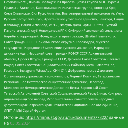
Независимость, Фирма, Молодежная правозащитная группа МПГ, Курсом
Правды и Единения, Каракольская инициативная группа, Автоград Крю,
Союз Славянских Сил Руси, Алля-Аят, Благотворительный пансионат Ак Умут,
Русская республика Русь, Арестантское уголовное единство, Башкорт, Нация
и свобода, Нация и свобода, W.H.С., Фалунь Дафа, Иртыш Ultras, Русский
Патриотический клуб-Новокузнецк/РПК, Сибирский державный союз, Фонд
борьбы с коррупцией, Фонд защиты прав граждан, Штабы Навального,
Совет граждан СССР Прикубанского округа г. Краснодара, Мужское
государство, Народное объединение русского движения, Народное
движение Адат, Народный совет граждан РСФСР СССР Архангельской
области, Проект Штурм, Граждане СССР, Держава Союз Советских Светлых
Родов, Совет Советских Социалистических Районов, Meta Platforms Inc,
Facebook, Instagram, WhatsApp, СИЧ-С14, Добровольческое Движение
Организации украинских националистов, Черный Комитет, Татарстанское
Региональное Всетатарское общественное движение, Невоград,
Молодежное Демократическое Движение Весна, Верховный Совет
Татарской Автономной Советской Социалистической Республики, Конгресс
ойрат-калмыцкого народа, Исполнительный комитет совета народных
депутатов Красноярского края, Этническое национальное объединение,
ЛГБТ, Я.МЫ Сергей Фургал
Источник:
https://minjust.gov.ru/ru/documents/7822/
данные
на
03.05.2024