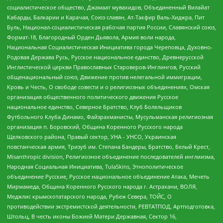
социалистическое общество, Джамаат мувахидов, Объединенный Вилайат
Кабарды, Балкарии и Карачая, Союз славян, Ат-Такфир Валь-Хиджра, Пит
Буль, Национал-социалистическая рабочая партия России, Славянский союз,
Формат-18, Благородный Орден Дьявола, Армия воли народа,
Национальная Социалистическая Инициатива города Череповца, Духовно-
Родовая Держава Русь, Русское национальное единство, Древнерусской
Инглистической церкви Православных Староверов-Инглингов, Русский
общенациональный союз, Движение против нелегальной иммиграции,
Кровь и Честь, О свободе совести и о религиозных объединениях, Омская
организация общественного политического движения Русское
национальное единство, Северное Братство, Клуб Болельщиков
Футбольного Клуба Динамо, Файзрахманисты, Мусульманская религиозная
организация п. Боровский, Община Коренного Русского народа
Щелковского района, Правый сектор, УНА - УНСО, Украинская
повстанческая армия, Тризуб им. Степана Бандеры, Братство, Белый Крест,
Misanthropic division, Религиозное объединение последователей инглиизма,
Народная Социальная Инициатива, TulaSkins, Этнополитическое
объединение Русские, Русское национальное объединение Атака, Мечеть
Мирмамеда, Община Коренного Русского народа г. Астрахани, ВОЛЯ,
Меджлис крымскотатарского народа, Рубеж Севера, ТОЙС, О
противодействии экстремистской деятельности, РЕВТАТПОД, Артподготовка,
Штольц, В честь иконы Божией Матери Державная, Сектор 16,