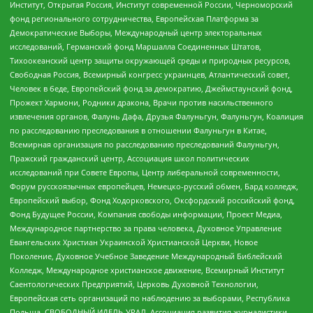
Институт, Открытая Россия, Институт современной России, Черноморский
фонд регионального сотрудничества, Европейская Платформа за
Демократические Выборы, Международный центр электоральных
исследований, Германский фонд Маршалла Соединенных Штатов,
Тихоокеанский центр защиты окружающей среды и природных ресурсов,
Свободная Россия, Всемирный конгресс украинцев, Атлантический совет,
Человек в беде, Европейский фонд за демократию, Джеймстаунский фонд,
Прожект Хармони, Родники дракона, Врачи против насильственного
извлечения органов, Фалунь Дафа, Друзья Фалуньгун, Фалуньгун, Коалиция
по расследованию преследования в отношении Фалуньгун в Китае,
Всемирная организация по расследованию преследований Фалуньгун,
Пражский гражданский центр, Ассоциация школ политических
исследований при Совете Европы, Центр либеральной современности,
Форум русскоязычных европейцев, Немецко-русский обмен, Бард колледж,
Европейский выбор, Фонд Ходорковского, Оксфордский российский фонд,
Фонд Будущее России, Компания свободы информации, Проект Медиа,
Международное партнерство за права человека, Духовное Управление
Евангельских Христиан Украинской Христианской Церкви, Новое
Поколение, Духовное Учебное Заведение Международный Библейский
Колледж, Международное христианское движение, Всемирный Институт
Саентологических Предприятий, Церковь Духовной Технологии,
Европейская сеть организаций по наблюдению за выборами, Республика
Польша, СВОБОДНЫЙ ИДЕЛЬ-УРАЛ, Ассоциация развития журналистики,