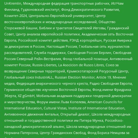
UnKremlin, Международная федерация транспортных рабочих, ИстЧам
Финланд, Гудзоновский институт, Фонд Демократического Развития,
Комитет-2024, Центрально-Европейский университет, Центр
восточноевропейских и международных исследований, Общество
Сторожевой башни, Библии и трактатов Свидетелей Иеговы, Гражданский
Совет, Центр анализа европейской политики, Академическая сеть Восточная
Европа, Российский комитет действия, РЭНД корпорейшн, Русская Америка
за демократию в России, Настоящая Россия, Глобальная сеть журналистов-
расследователей, Служба поддержки, Свободная Россия Берлин, Свободная
Россия Северный Рейн-Вестфалия, Фонд глобальной помощи, Антивоенный
комитет России, Russie-Libertes, La Asocicion de Rusos Libres, Союз за
возвращение Северных территорий, Крымскотатарский Ресурсный Центр,
Глобальный союз IndustriALL, Russian Election Monitor, Article 19, Мнение
медиа, Федерация анархического черного креста, Радио Свободная Европа,
Германское общество изучения Восточной Европы, Фонд имени Фридриха
Эберта, XZ gGmbH, Мобильная академия поддержки гендерной демократии
и миротворчества, Форум имени Льва Копелева, American Councils for
International Education, Cultural Vistas, Institute of International Education,
Антивоенное движение Антальи, Открытый диалог, Школа международных
отношений и государственной политики им Питера Мунка, Российско-
канадский демократический альянс, Школа международных отношений им
Нормана Патерсона, Центр Гражданских Свобод, Фонд Бориса Немцова за