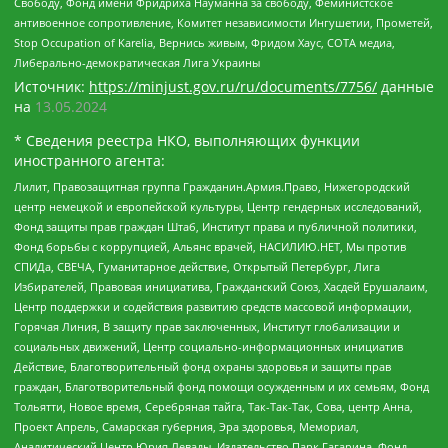
Свободу, Фонд имени Фридриха Науманна за свободу, Феминистское
антивоенное сопротивление, Комитет независимости Ингушетии, Прометей,
Stop Occupation of Karelia, Вернись живым, Фридом Хаус, СОТА медиа,
Либерально-демократическая Лига Украины
Источник:
https://minjust.gov.ru/ru/documents/7756/
данные
на
13.05.2024
* Сведения реестра НКО, выполняющих функции
иностранного агента:
Лилит, Правозащитная группа Гражданин.Армия.Право, Нижегородский
центр немецкой и европейской культуры, Центр гендерных исследований,
Фонд защиты прав граждан Штаб, Институт права и публичной политики,
Фонд борьбы с коррупцией, Альянс врачей, НАСИЛИЮ.НЕТ, Мы против
СПИДа, СВЕЧА, Гуманитарное действие, Открытый Петербург, Лига
Избирателей, Правовая инициатива, Гражданский Союз, Хасдей Ерушалаим,
Центр поддержки и содействия развитию средств массовой информации,
Горячая Линия, В защиту прав заключенных, Институт глобализации и
социальных движений, Центр социально-информационных инициатив
Действие, Благотворительный фонд охраны здоровья и защиты прав
граждан, Благотворительный фонд помощи осужденным и их семьям, Фонд
Тольятти, Новое время, Серебряная тайга, Так-Так-Так, Сова, центр Анна,
Проект Апрель, Самарская губерния, Эра здоровья, Мемориал,
Аналитический Центр Юрия Левады, Издательство Парк Гагарина, Фонд