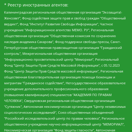
* Реестр иностранных агентов:
Калининградская региональная общественная организация "Экозащита!-Женсовет", Фонд содействия защите прав и свобод граждан "Общественный вердикт", Фонд "Институт Развития Свободы Информации", Частное учреждение "Информационное агентство МЕМО. РУ", Региональная общественная организация "Общественная комиссия по сохранению наследия академика Сахарова", Фонд поддержки свободы прессы, Санкт-Петербургская общественная правозащитная организация "Гражданский контроль", Межрегиональная общественная организация "Информационно-просветительский центр "Мемориал", Региональный Фонд "Центр Защиты Прав Средств Массовой Информации", с 05.12.2023 Фонд "Центр Защиты Прав Средств массовой информации", Региональная общественная благотворительная организация помощи беженцам и мигрантам "Гражданское содействие", Негосударственное образовательное учреждение дополнительного профессионального образования (повышение квалификации) специалистов "АКАДЕМИЯ ПО ПРАВАМ ЧЕЛОВЕКА", Свердловская региональная общественная организация "Сутяжник", Автономная некоммерческая организация "Центр независимых социологических исследований", Союз общественных объединений "Российский исследовательский центр по правам человека", Региональное общественное учреждение научно-информационный центр "МЕМОРИАЛ", Некоммерческая организация "Фонд защиты гласности", Автономная некоммерческая организация "Институт прав человека", Городская общественная организация "Екатеринбургское общество "МЕМОРИАЛ", Городская общественная организация "Рязанское историко-просветительское и правозащитное общество "Мемориал" (Рязанский Мемориал), Челябинский региональный орган общественной самодеятельности – женское общественное объединение "Женщины Евразии", Челябинский региональный орган общественной самодеятельности "Уральская правозащитная группа", Фонд содействия защите здоровья и социальной справедливости имени Андрея Рылькова, Автономная Некоммерческая Организация "Аналитический Центр Юрия Левады", Автономная некоммерческая организация социальной поддержки населения "Проект Апрель", Региональная общественная организация помощи женщинам и детям, находящимся в кризисной ситуации "Информационно-методический центр "Анна", Фонд содействия развитию массовых коммуникаций и правовому просвещению "Так-так-Так", Фонд содействия устойчивому развитию "Серебряная тайга", Свердловский региональный общественный фонд социальных проектов "Новое время", "Idel.Реалии", Кавказ.Реалии, Крым.Реалии, Телеканал Настоящее Время, Татаро-башкирская служба Радио Свобода (Azatliq Radiosi), Радио Свободная Европа/Радио Свобода (PCE/PC), "Сибирь.Реалии", "Фактограф", Благотворительный фонд помощи осужденным и их семьям, Автономная некоммерческая организация "Институт глобализации и социальных движений", Фонд "В защиту прав заключенных", Частное учреждение "Центр поддержки и содействия развитию средств массовой информации", Пензенский региональный общественный благотворительный фонд "Гражданский союз", "Север.Реалии", Некоммерческая организация Фонд "Правовая инициатива", Общество с ограниченной ответственностью "Радио Свободная Европа/Радио Свобода", Чешское информационное агентство "MEDIUM-ORIENT", Красноярская региональная общественная организация "Мы против СПИДа", Камалягин Денис Николаевич, Маркелов Сергей Евгеньевич, Пономарев Лев Александрович, Савицкая Людмила Алексеевна, Автономная некоммерческая организация "Центр по работе с проблемой насилия "НАСИЛИЮ.НЕТ", Межрегиональный профессиональный союз работников здравоохранения "Альянс врачей", Юридическое лицо, зарегистрированное в Латвийской Республике, SIA "Medusa Project" (регистрационный номер 40103797863, дата регистрации 10.06.2014), Некоммерческая организация "Фонд по борьбе с коррупцией", Автономная некоммерческая организация "Институт права и публичной политики", Баданин Роман Сергеевич, Гликин Максим Александрович, Железнова Мария Михайловна, Лукьянова Юлия Сергеевна, Маетная Елизавета Витальевна, Маняхин Петр Борисович, Чуракова Ольга Владимировна, Ярош Юлия Петровна, Юридическое лицо "The Insider SIA", зарегистрированное в Риге, Латвийская Республика (дата регистрации 26.06.2015), являющееся администратором доменного имени интернет-издания "The Insider SIA", https://theins.ru, Постернак Алексей Евгеньевич, Рубин Михаил Аркадьевич, Анин Роман Александрович, Юридическое лицо Istories fonds, зарегистрированное в Латвийской Республике (регистрационный номер 50008295751, дата регистрации 24.02.2020), Великовский Дмитрий Александрович, Долинина Ирина Николаевна, Мароховская Алеся Алексеевна, Шлейнов Роман Юрьевич, Шмагун Олеся Валентиновна, Общество с ограниченной ответственностью "Альтаир 2021", Общество с ограниченной ответственностью "Вега 2021", Общество с ограниченной ответственностью "Главный редактор 2021", Общество с ограниченной ответственностью "Ромашки монолит", Важенков Артем Валерьевич, Ивановская областная общественная организация "Центр гендерных исследований", Гурман Юрий Альбертович, Медиапроект "ОВД-Инфо", Егоров Владимир Владимирович, Жилинский Владимир Александрович, Общество с ограниченной ответственностью "ЗП", Иванова София Юрьевна, Карезина Инна Павловна, Кильтау Екатерина Викторовна, Петров Алексей Викторович, Пискунов Сергей Евгеньевич, Смирнов Сергей Сергеевич, Тихонов Михаил Сергеевич, Общество с ограниченной ответственностью "ЖУРНАЛИСТ-ИНОСТРАННЫЙ АГЕНТ", Арапова Галина Юрьевна, Вольтская Татьяна Анатольевна, Американская компания "Mason G.E.S. Anonymous Foundation" (США), являющаяся владельцем интернет-издания https://mnews.world/, Компания "Stichting Bellingcat", зарегистрированная в Нидерландах (дата регистрации 11.07.2018), Захаров Андрей Вячеславович, Клепиковская Екатерина Дмитриевна, Общество с ограниченной ответственностью "МЕМО", Перл Роман Александрович, Симонов Евгений Алексеевич, Соловьева Елена Анатольевна, Сотников Даниил Владимирович, Сурначева Елизавета Дмитриевна, Автономная некоммерческая организация по защите прав человека и информированию населения "Якутия – Наше Мнение", Общество с ограниченной ответственностью "Москоу диджитал медиа", с 26.01.2023 Общество с ограниченной ответственностью "Чайка Белые сады", Ветошкина Валерия Валерьевна, Заговора Максим Александрович, Межрегиональное общественное движение "Российская ЛГБТ - сеть", Оленичев Максим Владимирович, Павлов Иван Юрьевич, Скворцова Елена Сергеевна, Общество с ограниченной ответственностью "Как бы инагент", Кочетков Игорь Викторович, Общество с ограниченной ответственностью "Честные выборы", Еланчик Олег Александрович, Общество с ограниченной ответственностью "Нобелевский призыв", Гималова Регина Эмилевна, Григорьев Андрей Валерьевич, Григорьева Алина Александровна, Ассоциация по содействию защите прав призывников, альтернативнослужащих и военнослужащих "Правозащитная группа "Гражданин.Армия.Право", Хисамова Регина Фаритовна, Автономная некоммерческая организация по реализации социально-правовых программ "Лилит", Дальневосточное общественное движение "Маяк", Санкт-Петербургская ЛГБТ-инициативная группа "Выход", Инициативная группа ЛГБТ+ "Реверс", Алексеев Андрей Викторович, Бекбулатова Таисия Львовна, Беляев Иван Михайлович, Владыкина Елена Сергеевна, Гельман Марат Александрович, Никульшина Вероника Юрьевна, Толоконникова Надежда Андреевна, Шендерович Виктор Анатольевич, Общество с ограниченной ответственностью "Данное сообщение", Общество с ограниченной ответственностью Издательский дом "Новая глава", Айнбиндер Александра Александровна, Московский комьюнити-центр для ЛГБТ+инициатив, Благотворительный фонд развития филантропии, Deutsche Welle (Германия, Kurt-Schumacher-Strasse 3, 53113 Bonn), Борзунова Мария Михайловна, Воробьев Виктор Викторович, Голубева Анна Львовна, Константинова Алла Михайловна, Малкова Ирина Владимировна, Мурадов Мурад Абдулгалимович, Осетинская Елизавета Николаевна, Понасенков Евгений Николаевич, Ганапольский Матвей Юрьевич, Киселев Евгений Алексеевич, Борухович Ирина Григорьевна, Дремин Иван Тимофеевич, Дубровский Дмитрий Викторович, Красноярская региональная общественная организация поддержки и развития альтернативных образовательных технологий и межкультурных коммуникаций "ИНТЕРРА", Маяковская Екатерина Алексеевна, Фейгин Марк Захарович, Филимонов Андрей Викторович, Дзугкоева Регина Николаевна, Доброхотов Роман Александрович, Дудь Юрий Александрович, Елкин Сергей Владимирович, Кругликов Кирилл Игоревич, Сабунаева Мария Леонидовна, Семенов Алексей Владимирович, Шаинян Карен Багратович, Шульман Екатерина Михайловна, Асафьев Артур Валерьевич, Вахштайн Виктор Семенович, Венедиктов Алексей Алексеевич, Лушникова Екатерина Евгеньевна, Волков Леонид Михайлович, Невзоров Александр Глебович, Пархоменко Сергей Борисович, Сироткин Ярослав Николаевич, Кара-Мурза Владимир Владимирович, Баранова Наталья Владимировна, Гозман Леонид Яковлевич, Кагарлицкий Борис Юльевич, Климарев Михаил Валерьевич, Милов Владимир Станиславович, Автономная некоммерческая организация Краснодарский центр современного искусства "Типография", Моргенштерн Алишер Тагирович, Соболь Любовь Эдуардовна, Общество с ограниченной ответственностью "ЛИЗА НОРМ", Каспаров Гарри Кимович, Ходорковский Михаил Борисович, Общество с ограниченной ответственностью "Апрельские тезисы", Данилович Ирина Брониславовна, Кашин Олег Владимирович, Петров Николай Владимирович, Пивоваров Алексей Владимирович, Соколов Михаил Владимирович, Цветкова Юлия Владимировна, Чичваркин Евгений Александрович, Комитет против пыток/Команда против пыток, Общество с ограниченной ответственностью "Первый научный", Общество с ограниченной ответственностью "Вертолет и ко", Белоцерковская Вероника Борисовна, Кац Максим Евгеньевич, Лазарева Татьяна Юрьевна, Шаведдинов Руслан Табризович, Яшин Илья Валерьевич, Общество с ограниченной ответственностью "Иноагент ААВ", Алешковский Дмитрий Петрович, Альбац Евгения Марковна, Быков Дмитрий Львович, Галямина Юлия Евгеньевна, Лойко Сергей Леонидович, Мартынов Кирилл Константинович, Медведев Сергей Александрович, Крашенинников Федор Геннадиевич, Гордеева Катерина Вл