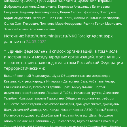
Анатолий Ефимович, Сухих Дарья Николаевна, Орлов Олег Петрович,
Добровольская Анна Дмитриевна, Королева Александра Евгеньевна,
Смирнов Владимир Александрович, Вицин Сергей Ефимович, Золотухин
Борис Андреевич, Левинсон Лев Семенович, Локшина Татьяна Иосифовна,
Орлов Олег Петрович, Полякова Мара Федоровна, Резник Генри Маркович,
Захаров Герман Константинович
Источник:
http://unro.minjust.ru/NKOForeignAgent.aspx
данные на
24.03.2022
* Единый федеральный список организаций, в том числе
иностранных и международных организаций, признанных
в соответствии с законодательством Российской Федерации
террористическими:
Высший военный Маджлисуль Шура Объединенных сил моджахедов
Кавказа, Конгресс народов Ичкерии и Дагестана, База, Асбат аль-Ансар,
Священная война, Исламская группа, Братья-мусульмане, Партия
исламского освобождения, Лашкар-И-Тайба, Исламская группа, Движение
Талибан, Исламская партия Туркестана, Общество социальных реформ,
Общество возрождения исламского наследия, Дом двух святых, Джунд аш-
Шам, Исламский джихад, Аль-Каида, Имарат Кавказ, АБТО, Правый сектор,
Исламское государство, Джабха аль-Нусра ли-Ахль аш-Шам, Народное
ополчение имени К. Минина и Д. Пожарского, Аджр от Аллаха Субхану уа
Тагьаля SHAM, АУМ Синрике, Муджахеды джамаата Ат-Тавхида Валь-Джихад,