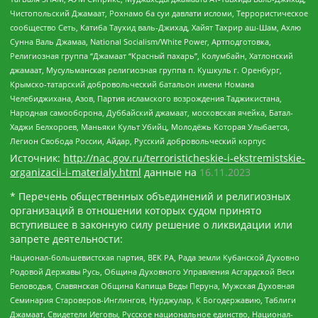
Чистопольский Джамаат, Рохнамо ба суи давлати исломи, Террористическое
сообщество Сеть, Катиба Таухид валь-Джихад, Хайят Тахрир аш-Шам, Ахлю
Сунна Валь Джамаа, National Socialism/White Power, Артподготовка,
Религиозная группа “Джамаат “Красный пахарь”, Колумбайн, Хатлонский
джамаат, Мусульманская религиозная группа п. Кушкуль г. Оренбург,
Крымско-татарский добровольческий батальон имени Номана
Челебиджихана, Азов, Партия исламского возрождения Таджикистана,
Народная самооборона, Дуббайский джамаат, московская ячейка, Батал-
Хаджи Белхороев, Маньяки Культ Убийц, Молодёжь Которая Улыбается,
Легион Свобода России, Айдар, Русский добровольческий корпус
Источник:
http://nac.gov.ru/terroristicheskie-i-ekstremistskie-
organizacii-i-materialy.html
данные на
16.11.2023
* Перечень общественных объединений и религиозных
организаций в отношении которых судом принято
вступившее в законную силу решение о ликвидации или
запрете деятельности:
Национал-большевистская партия, ВЕК РА, Рада земли Кубанской Духовно
Родовой Державы Русь, Община Духовного Управления Асгардской Веси
Беловодья, Славянская Община Капища Веды Перуна, Мужская Духовная
Семинария Староверов-Инглингов, Нурджулар, К Богодержавию, Таблиги
Джамаат, Свидетели Иеговы, Русское национальное единство, Национал-