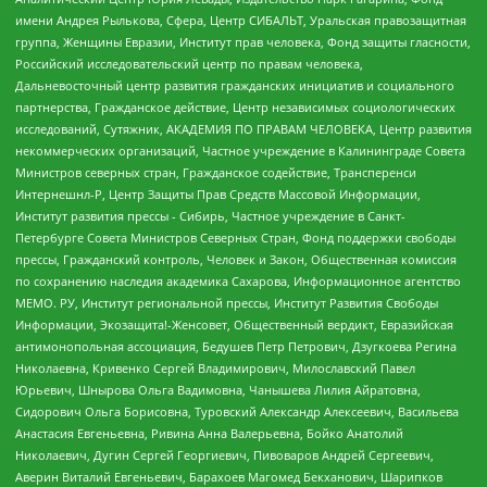
имени Андрея Рылькова, Сфера, Центр СИБАЛЬТ, Уральская правозащитная
группа, Женщины Евразии, Институт прав человека, Фонд защиты гласности,
Российский исследовательский центр по правам человека,
Дальневосточный центр развития гражданских инициатив и социального
партнерства, Гражданское действие, Центр независимых социологических
исследований, Сутяжник, АКАДЕМИЯ ПО ПРАВАМ ЧЕЛОВЕКА, Центр развития
некоммерческих организаций, Частное учреждение в Калининграде Совета
Министров северных стран, Гражданское содействие, Трансперенси
Интернешнл-Р, Центр Защиты Прав Средств Массовой Информации,
Институт развития прессы - Сибирь, Частное учреждение в Санкт-
Петербурге Совета Министров Северных Стран, Фонд поддержки свободы
прессы, Гражданский контроль, Человек и Закон, Общественная комиссия
по сохранению наследия академика Сахарова, Информационное агентство
МЕМО. РУ, Институт региональной прессы, Институт Развития Свободы
Информации, Экозащита!-Женсовет, Общественный вердикт, Евразийская
антимонопольная ассоциация, Бедушев Петр Петрович, Дзугкоева Регина
Николаевна, Кривенко Сергей Владимирович, Милославский Павел
Юрьевич, Шнырова Ольга Вадимовна, Чанышева Лилия Айратовна,
Сидорович Ольга Борисовна, Туровский Александр Алексеевич, Васильева
Анастасия Евгеньевна, Ривина Анна Валерьевна, Бойко Анатолий
Николаевич, Дугин Сергей Георгиевич, Пивоваров Андрей Сергеевич,
Аверин Виталий Евгеньевич, Барахоев Магомед Бекханович, Шарипков