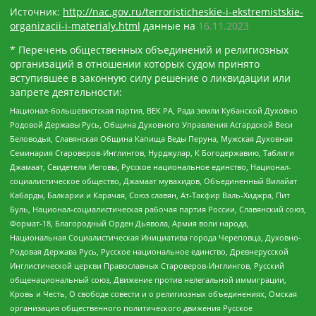
Источник:
http://nac.gov.ru/terroristicheskie-i-ekstremistskie-
organizacii-i-materialy.html
данные на
16.11.2023
* Перечень общественных объединений и религиозных
организаций в отношении которых судом принято
вступившее в законную силу решение о ликвидации или
запрете деятельности:
Национал-большевистская партия, ВЕК РА, Рада земли Кубанской Духовно
Родовой Державы Русь, Община Духовного Управления Асгардской Веси
Беловодья, Славянская Община Капища Веды Перуна, Мужская Духовная
Семинария Староверов-Инглингов, Нурджулар, К Богодержавию, Таблиги
Джамаат, Свидетели Иеговы, Русское национальное единство, Национал-
социалистическое общество, Джамаат мувахидов, Объединенный Вилайат
Кабарды, Балкарии и Карачая, Союз славян, Ат-Такфир Валь-Хиджра, Пит
Буль, Национал-социалистическая рабочая партия России, Славянский союз,
Формат-18, Благородный Орден Дьявола, Армия воли народа,
Национальная Социалистическая Инициатива города Череповца, Духовно-
Родовая Держава Русь, Русское национальное единство, Древнерусской
Инглистической церкви Православных Староверов-Инглингов, Русский
общенациональный союз, Движение против нелегальной иммиграции,
Кровь и Честь, О свободе совести и о религиозных объединениях, Омская
организация общественного политического движения Русское