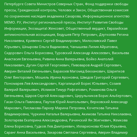
Петербурге Совета Министров Северных Стран, Фонд поддержки свободы
прессы, Гражданский контроль, Человек и Закон, Общественная комиссия
по сохранению наследия академика Сахарова, Информационное агентство
МЕМО. РУ, Институт региональной прессы, Институт Развития Свободы
Информации, Экозащита!-Женсовет, Общественный вердикт, Евразийская
антимонопольная ассоциация, Бедушев Петр Петрович, Дзугкоева Регина
Николаевна, Кривенко Сергей Владимирович, Милославский Павел
Юрьевич, Шнырова Ольга Вадимовна, Чанышева Лилия Айратовна,
Сидорович Ольга Борисовна, Туровский Александр Алексеевич, Васильева
Анастасия Евгеньевна, Ривина Анна Валерьевна, Бойко Анатолий
Николаевич, Дугин Сергей Георгиевич, Пивоваров Андрей Сергеевич,
Аверин Виталий Евгеньевич, Барахоев Магомед Бекханович, Шарипков
Олег Викторович, Мошель Ирина Ароновна, Шведов Григорий Сергеевич,
Пономарев Лев Александрович, Каргалицкий Борис Юльевич, Созаев
Валерий Валерьевич, Исламов Тимур Рифгатович, Романова Ольга
Евгеньевна, Щаров Сергей Алексадрович, Цирульников Борис Альбертович,
Гасан Ольга Павловна, Паутов Юрий Анатольевич, Верховский Александр
Маркович, Пислакова-Паркер Марина Петровна, Кочеткова Татьяна
Владимировна, Чуркина Наталья Валерьевна, Акимова Татьяна Николаевна,
Золотарева Екатерина Александровна, Рачинский Ян Збигневич, Жемкова
Елена Борисовна, Гудков Лев Дмитриевич, Илларионова Юлия Юрьевна,
Саранг Анна Васильевна, Захарова Светлана Сергеевна, Аверин Владимир