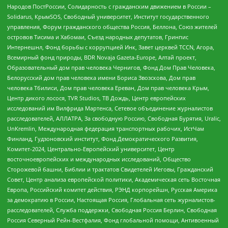
Народов ПостРоссии, Солидарность с гражданским движением в России –
Solidarus, КрымSOS, Свободный университет, Институт государственного
управления, Форум гражданского общества Россия, Беллона, Союз жителей
островов Тисима и Хабомаи, Съезд народных депутатов, Гринпис
Интернешнл, Фонд борьбы с коррупцией Инк, Завет церквей TCCN, Агора,
Всемирный фонд природы, BDR Novaja Gazeta-Europe, Алтай проект,
Образовательный дом прав человека Чернигов, Фонд Дом Прав Человека,
Белорусский дом прав человека имени Бориса Звозскова, Дом прав
человека Тбилиси, Дом прав человека Ереван, Дом прав человека Крым,
Центр дикого лосося, TVR Studios, ТВ Дождь, Центр европейских
исследований им Вилфрида Мартенса, Сетевое объединение журналистов
расследователей, АЛЛАТРА, За свободную Россию, Свободная Бурятия, Uralic,
UnKremlin, Международная федерация транспортных рабочих, ИстЧам
Финланд, Гудзоновский институт, Фонд Демократического Развития,
Комитет-2024, Центрально-Европейский университет, Центр
восточноевропейских и международных исследований, Общество
Сторожевой башни, Библии и трактатов Свидетелей Иеговы, Гражданский
Совет, Центр анализа европейской политики, Академическая сеть Восточная
Европа, Российский комитет действия, РЭНД корпорейшн, Русская Америка
за демократию в России, Настоящая Россия, Глобальная сеть журналистов-
расследователей, Служба поддержки, Свободная Россия Берлин, Свободная
Россия Северный Рейн-Вестфалия, Фонд глобальной помощи, Антивоенный