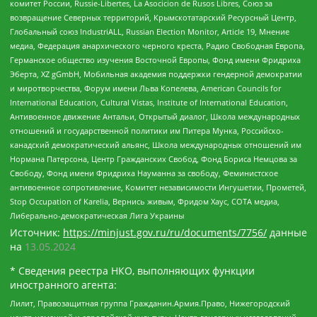
комитет России, Russie-Libertes, La Asocicion de Rusos Libres, Союз за
возвращение Северных территорий, Крымскотатарский Ресурсный Центр,
Глобальный союз IndustriALL, Russian Election Monitor, Article 19, Мнение
медиа, Федерация анархического черного креста, Радио Свободная Европа,
Германское общество изучения Восточной Европы, Фонд имени Фридриха
Эберта, XZ gGmbH, Мобильная академия поддержки гендерной демократии
и миротворчества, Форум имени Льва Копелева, American Councils for
International Education, Cultural Vistas, Institute of International Education,
Антивоенное движение Антальи, Открытый диалог, Школа международных
отношений и государственной политики им Питера Мунка, Российско-
канадский демократический альянс, Школа международных отношений им
Нормана Патерсона, Центр Гражданских Свобод, Фонд Бориса Немцова за
Свободу, Фонд имени Фридриха Науманна за свободу, Феминистское
антивоенное сопротивление, Комитет независимости Ингушетии, Прометей,
Stop Occupation of Karelia, Вернись живым, Фридом Хаус, СОТА медиа,
Либерально-демократическая Лига Украины
Источник:
https://minjust.gov.ru/ru/documents/7756/
данные
на
13.05.2024
* Сведения реестра НКО, выполняющих функции
иностранного агента:
Лилит, Правозащитная группа Гражданин.Армия.Право, Нижегородский