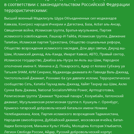
в соответствии с законодательством Российской Федерации
террористическими:
Высший военный Маджлисуль Шура Объединенных сил моджахедов
Кавказа, Конгресс народов Ичкерии и Дагестана, База, Асбат аль-Ансар,
Священная война, Исламская группа, Братья-мусульмане, Партия
исламского освобождения, Лашкар-И-Тайба, Исламская группа, Движение
Талибан, Исламская партия Туркестана, Общество социальных реформ,
Общество возрождения исламского наследия, Дом двух святых, Джунд аш-
Шам, Исламский джихад, Аль-Каида, Имарат Кавказ, АБТО, Правый сектор,
Исламское государство, Джабха аль-Нусра ли-Ахль аш-Шам, Народное
ополчение имени К. Минина и Д. Пожарского, Аджр от Аллаха Субхану уа
Тагьаля SHAM, АУМ Синрике, Муджахеды джамаата Ат-Тавхида Валь-Джихад,
Чистопольский Джамаат, Рохнамо ба суи давлати исломи, Террористическое
сообщество Сеть, Катиба Таухид валь-Джихад, Хайят Тахрир аш-Шам, Ахлю
Сунна Валь Джамаа, National Socialism/White Power, Артподготовка,
Религиозная группа “Джамаат “Красный пахарь”, Колумбайн, Хатлонский
джамаат, Мусульманская религиозная группа п. Кушкуль г. Оренбург,
Крымско-татарский добровольческий батальон имени Номана
Челебиджихана, Азов, Партия исламского возрождения Таджикистана,
Народная самооборона, Дуббайский джамаат, московская ячейка, Батал-
Хаджи Белхороев, Маньяки Культ Убийц, Молодёжь Которая Улыбается,
Легион Свобода России, Айдар, Русский добровольческий корпус