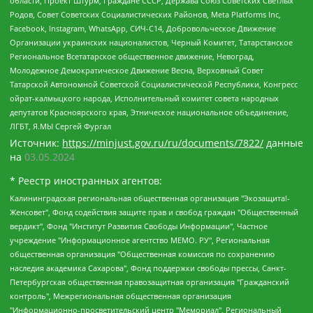
области, Проект Штурм, Граждане СССР, Держава Союз Советских Светлых
Родов, Совет Советских Социалистических Районов, Meta Platforms Inc,
Facebook, Instagram, WhatsApp, СИЧ-С14, Добровольческое Движение
Организации украинских националистов, Черный Комитет, Татарстанское
Региональное Всетатарское общественное движение, Невоград,
Молодежное Демократическое Движение Весна, Верховный Совет
Татарской Автономной Советской Социалистической Республики, Конгресс
ойрат-калмыцкого народа, Исполнительный комитет совета народных
депутатов Красноярского края, Этническое национальное объединение,
ЛГБТ, Я.МЫ Сергей Фургал
Источник:
https://minjust.gov.ru/ru/documents/7822/
данные
на
03.05.2024
* Реестр иностранных агентов:
Калининградская региональная общественная организация "Экозащита!-Женсовет", Фонд содействия защите прав и свобод граждан "Общественный вердикт", Фонд "Институт Развития Свободы Информации", Частное учреждение "Информационное агентство МЕМО. РУ", Региональная общественная организация "Общественная комиссия по сохранению наследия академика Сахарова", Фонд поддержки свободы прессы, Санкт-Петербургская общественная правозащитная организация "Гражданский контроль", Межрегиональная общественная организация "Информационно-просветительский центр "Мемориал", Региональный Фонд "Центр Защиты Прав Средств Массовой Информации", с 05.12.2023 Фонд "Центр Защиты Прав Средств массовой информации", Региональная общественная благотворительная организация помощи беженцам и мигрантам "Гражданское содействие", Негосударственное образовательное учреждение дополнительного профессионального образования (повышение квалификации) специалистов "АКАДЕМИЯ ПО ПРАВАМ ЧЕЛОВЕКА", Свердловская региональная общественная организация "Сутяжник", Автономная некоммерческая организация "Центр независимых социологических исследований", Союз общественных объединений "Российский исследовательский центр по правам человека", Региональное общественное учреждение научно-информационный центр "МЕМОРИАЛ", Некоммерческая организация "Фонд защиты гласности", Автономная некоммерческая организация "Институт прав человека", Городская общественная организация "Екатеринбургское общество "МЕМОРИАЛ", Городская общественная организация "Рязанское историко-просветительское и правозащитное общество "Мемориал" (Рязанский Мемориал), Челябинский региональный орган общественной самодеятельности – женское общественное объединение "Женщины Евразии", Челябинский региональный орган общественной самодеятельности "Уральская правозащитная группа", Фонд содействия защите здоровья и социальной справедливости имени Андрея Рылькова, Автономная Некоммерческая Организация "Аналитический Центр Юрия Левады", Автономная некоммерческая организация социальной поддержки населения "Проект Апрель", Региональная общественная организация помощи женщинам и детям, находящимся в кризисной ситуации "Информационно-методический центр "Анна", Фонд содействия развитию массовых коммуникаций и правовому просвещению "Так-так-Так", Фонд содействия устойчивому развитию "Серебряная тайга", Свердловский региональный общественный фонд социальных проектов "Новое время", "Idel.Реалии", Кавказ.Реалии, Крым.Реалии, Телеканал Настоящее Время, Татаро-башкирская служба Радио Свобода (Azatliq Radiosi), Радио Свободная Европа/Радио Свобода (PCE/PC), "Сибирь.Реалии", "Фактограф", Благотворительный фонд помощи осужденным и их семьям, Автономная некоммерческая организация "Институт глобализации и социальных движений", Фонд "В защиту прав заключенных", Частное учреждение "Центр поддержки и содействия развитию средств массовой информации", Пензенский региональный общественный благотворительный фонд "Гражданский союз", "Север.Реалии", Некоммерческая организация Фонд "Правовая инициатива", Общество с ограниченной ответственностью "Радио Свободная Европа/Радио Свобода", Чешское информационное агентство "MEDIUM-ORIENT", Красноярская региональная общественная организация "Мы против СПИДа", Камалягин Денис Николаевич, Маркелов Сергей Евгеньевич, Пономарев Лев Александрович, Савицкая Людмила Алексеевна, Автономная некоммерческая организация "Центр по работе с проблемой насилия "НАСИЛИЮ.НЕТ", Межрегиональный профессиональный союз работников здравоохранения "Альянс врачей", Юридическое лицо, зарегистрированное в Латвийской Республике, SIA "Medusa Project" (регистрационный номер 40103797863, дата регистрации 10.06.2014), Некоммерческая организация "Фонд по борьбе с коррупцией", Автономная некоммерческая организация "Институт права и публичной политики", Баданин Роман Сергеевич, Гликин Максим Александрович, Железнова Мария Михайловна, Лукьянова Юлия Сергеевна, Маетная Елизавета Витальевна, Маняхин Петр Борисович, Чуракова Ольга Владимировна, Ярош Юлия Петровна, Юридическое лицо "The Insider SIA", зарегистрированное в Риге, Латвийская Республика (дата регистрации 26.06.2015), являющееся администратором доменного имени интернет-издания "The Insider SIA", https://theins.ru, Постернак Алексей Евгеньевич, Рубин Михаил Аркадьевич, Анин Роман Александрович, Юридическое лицо Istories fonds, зарегистрированное в Латвийской Республике (регистрационный номер 50008295751, дата регистрации 24.02.2020), Великовский Дмитрий Александрович, Долинина Ирина Николаевна, Мароховская Алеся Алексеевна, Шлейнов Роман Юрьевич, Шмагун Олеся Валентиновна, Общество с ограниченной ответственностью "Альтаир 2021", Общество с ограниченной ответственностью "Вега 2021", Общество с ограниченной ответственностью "Главный редактор 2021", Общество с ограниченной ответственностью "Ромашки монолит", Важенков Артем Валерьевич, Ивановская областная общественная организация "Центр гендерных исследований", Гурман Юрий Альбертович, Медиапроект "ОВД-Инфо", Егоров Владимир Владимирович, Жилинский Владимир Александрович, Общество с ограниченной ответственностью "ЗП", Иванова София Юрьевна, Карезина Инна Павловна, Кильтау Екатерина Викторовна, Петров Алексей Викторович, Пискунов Сергей Евгеньевич, Смирнов Сергей Сергеевич, Тихонов Михаил Сергеевич, Общество с ограниченной ответственностью "ЖУРНАЛИСТ-ИНОСТРАННЫЙ АГЕНТ", Арапова Галина Юрьевна, Вольтская Татьяна Анатольевна, Американская компания "Mason G.E.S. Anonymous Foundation" (США), являющаяся владельцем интернет-издания https://mnews.world/, Компания "Stichting Bellingcat", зарегистрированная в Нидерландах (дата регистрации 11.07.2018), Захаров Андрей Вячеславович, Клепиковская Екатерина Дмитриевна, Общество с ограниченной ответственностью "МЕМО", Перл Роман Александрович, Симонов Евгений Алексеевич, Соловьева Елена Анатольевна, Сотников Даниил Владимирович, Сурначева Елизавета Дмитриевна, Автономная некоммерческая организация по защите прав человека и информированию населения "Якутия – Наше Мнение", Общество с ограниченной ответственностью "Москоу диджитал медиа", с 26.01.2023 Общество с ограниченной ответственностью "Чайка Белые сады", Ветошкина Валерия Валерьевна, Заговора Максим Александрович, Межрегиональное общественное движение "Российская ЛГБТ - сеть", Оленичев Максим Владимирович, Павлов Иван Юрьевич, Скворцова Елена Сергеевна, Общество с ограниченной ответственностью "Как бы инагент", Кочетков Игорь Викторович, Общество с ограниченной ответственностью "Честные выборы", Еланчик Олег Александрович, Общество с ограниченной ответственностью "Нобелевский призыв", Гималова Регина Эмилевна, Григорьев Андрей Валерьевич, Григорьева Алина Александровна, Ассоциация по содействию защите прав призывников, альтернативнослужащих и военнослужащих "Правозащитная группа "Гражданин.Армия.Право", Хисамова Регина Фаритовна, Автономная некоммерческая организация по реализации социально-правовых программ "Лилит", Дальневосточное общественное движение "Маяк", Санкт-Петербургская ЛГБТ-инициативная группа "Выход", Инициативная группа ЛГБТ+ "Реверс", Алексеев Андрей Викторович, Бекбулатова Таисия Львовна, Беляев Иван Михайлович, Владыкина Елена Сергеевна, Гельман Марат Александрович, Никульшина Вероника Юрьевна, Толоконникова Надежда Андреевна, Шендерович Виктор Анатольевич, Общество с ограниченной ответственностью "Данное сообщение", Общество с ограниченной ответственностью Издательский дом "Новая глава", Айнбиндер Александра Александровна, Московский комьюнити-центр для ЛГБТ+инициатив, Благотворительный фонд развития филантропии, Deutsche Welle (Германия, Kurt-Schumacher-Strasse 3, 53113 Bonn), Борзунова Мария Михайловна, Воробьев Виктор Викторович, Голубева Анна Львовна, Константинова Алла Михайловна, Малкова Ирина Владимировна, Мурадов Мурад Абдулгалимович, Осетинская Елизавета Николаевна, Понасенков Евгений Николаевич, Ганапольский Матвей Юрьевич, Киселев Евгений Алексеевич, Борухович Ирина Григорьевна, Дремин Иван Тимофеевич, Дубровский Дмитрий Викторович, Красноярская региональная общественная организация поддержки и развития альтернативных образовательных технологий и межкультурных коммуникаций "ИНТЕРРА", Маяковская Екатерина Алексеевна, Фейгин Марк Захарович, Филимонов Андрей Викторович, Дзугкоева Регина Николаевна, Доброхотов Роман Александрович, Дудь Юрий Александрович, Елкин Сергей Владимирович, Кругликов Кирилл Игоревич, Сабунаева Мария Леонидовна, Семенов Алексей Владимирович, Шаинян Карен Багратович, Шульман Екатерина Михайловна, Асафьев Артур Валерьевич, Вахштайн Виктор Семенович, Венедиктов Алексей Алексеевич, Лушникова Екатерина Евгеньевна, Волков Леонид Михайлович, Невзоров Александр Глебович, Пархоменко Сергей Борисович, Сироткин Ярослав Николаевич, Кара-Мурза Владимир Владимирович, Баранова Наталья Владимировна, Гозман Леонид Яковлевич, Кагарлицкий Борис Юльевич, Климарев Михаил Валерьевич, Милов Владимир Станиславович, Автономная некоммерческая организация Краснодарский центр современного искусства "Типография", Моргенштерн Алишер Тагирович, Соболь Любовь Эдуардовна, Общество с ограниченной ответственностью "ЛИЗА НОРМ", Каспаров Гарри Кимович, Ходорковский Михаил Борисович, Общество с ограниченной ответственностью "Апрельские тезисы", Данилович Ирина Брониславовна, Кашин Олег Владимирович, Петров Николай Владимирович, Пивоваров Алексей Владимирович, Соколов Михаил Владимирович, Цветкова Юлия Владимировна, Чичваркин Евгений Александрович, Комитет против пыток/Команда против пыток, Общество с ограниченной ответственностью "Первый научный", Общество с ограниченной ответственностью "Вертолет и ко", Белоцерковская Вероника Борисовна, Кац Максим Евгеньевич, Лазарева Татьяна Юрьевна, Шаведдинов Руслан Табризович, Яшин Илья Валерьевич, Общество с ограниченной ответственностью "Иноагент ААВ", Алешковский Дмитрий Петрович, Альбац Евгения Марковна, Быков Дмитрий Львович, Галямина Юлия Евгеньевна, Лойко Сергей Леонидович, Мартынов Кирилл Константинович, Медведев Сергей Александрович, Крашенинников Федор Геннадиевич, Гордеева Катерина Вл