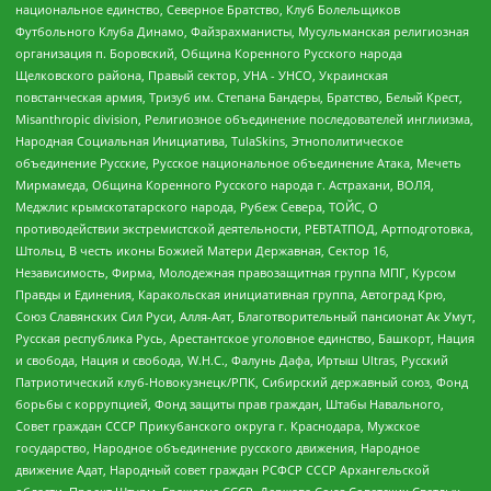
национальное единство, Северное Братство, Клуб Болельщиков
Футбольного Клуба Динамо, Файзрахманисты, Мусульманская религиозная
организация п. Боровский, Община Коренного Русского народа
Щелковского района, Правый сектор, УНА - УНСО, Украинская
повстанческая армия, Тризуб им. Степана Бандеры, Братство, Белый Крест,
Misanthropic division, Религиозное объединение последователей инглиизма,
Народная Социальная Инициатива, TulaSkins, Этнополитическое
объединение Русские, Русское национальное объединение Атака, Мечеть
Мирмамеда, Община Коренного Русского народа г. Астрахани, ВОЛЯ,
Меджлис крымскотатарского народа, Рубеж Севера, ТОЙС, О
противодействии экстремистской деятельности, РЕВТАТПОД, Артподготовка,
Штольц, В честь иконы Божией Матери Державная, Сектор 16,
Независимость, Фирма, Молодежная правозащитная группа МПГ, Курсом
Правды и Единения, Каракольская инициативная группа, Автоград Крю,
Союз Славянских Сил Руси, Алля-Аят, Благотворительный пансионат Ак Умут,
Русская республика Русь, Арестантское уголовное единство, Башкорт, Нация
и свобода, Нация и свобода, W.H.С., Фалунь Дафа, Иртыш Ultras, Русский
Патриотический клуб-Новокузнецк/РПК, Сибирский державный союз, Фонд
борьбы с коррупцией, Фонд защиты прав граждан, Штабы Навального,
Совет граждан СССР Прикубанского округа г. Краснодара, Мужское
государство, Народное объединение русского движения, Народное
движение Адат, Народный совет граждан РСФСР СССР Архангельской