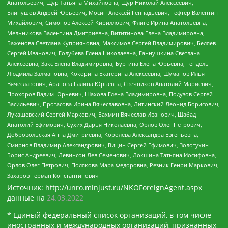
Анатольевич, Щур Татьяна Михайловна, Щур Николай Алексеевич,
Блинушов Андрей Юрьевич, Мосин Алексей Геннадьевич, Гефтер Валентин
Михайлович, Симонов Алексей Кириллович, Флиге Ирина Анатольевна,
Мельникова Валентина Дмитриевна, Вититинова Елена Владимировна,
Баженова Светлана Куприяновна, Максимов Сергей Владимирович, Беляев
Сергей Иванович, Голубева Елена Николаевна, Ганнушкина Светлана
Алексеевна, Закс Елена Владимировна, Буртина Елена Юрьевна, Гендель
Людмила Залмановна, Кокорина Екатерина Алексеевна, Шуманов Илья
Вячеславович, Арапова Галина Юрьевна, Свечников Анатолий Мариевич,
Прохоров Вадим Юрьевич, Шахова Елена Владимировна, Подузов Сергей
Васильевич, Протасова Ирина Вячеславовна, Литинский Леонид Борисович,
Лукашевский Сергей Маркович, Бахмин Вячеслав Иванович, Шабад
Анатолий Ефимович, Сухих Дарья Николаевна, Орлов Олег Петрович,
Добровольская Анна Дмитриевна, Королева Александра Евгеньевна,
Смирнов Владимир Александрович, Вицин Сергей Ефимович, Золотухин
Борис Андреевич, Левинсон Лев Семенович, Локшина Татьяна Иосифовна,
Орлов Олег Петрович, Полякова Мара Федоровна, Резник Генри Маркович,
Захаров Герман Константинович
Источник:
http://unro.minjust.ru/NKOForeignAgent.aspx
данные на
24.03.2022
* Единый федеральный список организаций, в том числе
иностранных и международных организаций, признанных