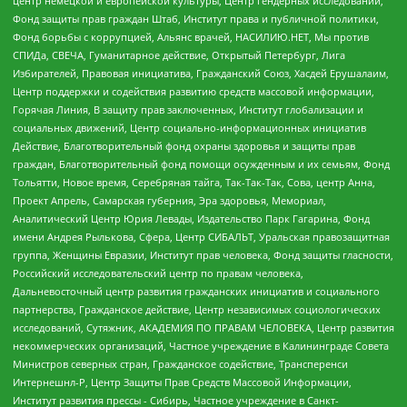
центр немецкой и европейской культуры, Центр гендерных исследований,
Фонд защиты прав граждан Штаб, Институт права и публичной политики,
Фонд борьбы с коррупцией, Альянс врачей, НАСИЛИЮ.НЕТ, Мы против
СПИДа, СВЕЧА, Гуманитарное действие, Открытый Петербург, Лига
Избирателей, Правовая инициатива, Гражданский Союз, Хасдей Ерушалаим,
Центр поддержки и содействия развитию средств массовой информации,
Горячая Линия, В защиту прав заключенных, Институт глобализации и
социальных движений, Центр социально-информационных инициатив
Действие, Благотворительный фонд охраны здоровья и защиты прав
граждан, Благотворительный фонд помощи осужденным и их семьям, Фонд
Тольятти, Новое время, Серебряная тайга, Так-Так-Так, Сова, центр Анна,
Проект Апрель, Самарская губерния, Эра здоровья, Мемориал,
Аналитический Центр Юрия Левады, Издательство Парк Гагарина, Фонд
имени Андрея Рылькова, Сфера, Центр СИБАЛЬТ, Уральская правозащитная
группа, Женщины Евразии, Институт прав человека, Фонд защиты гласности,
Российский исследовательский центр по правам человека,
Дальневосточный центр развития гражданских инициатив и социального
партнерства, Гражданское действие, Центр независимых социологических
исследований, Сутяжник, АКАДЕМИЯ ПО ПРАВАМ ЧЕЛОВЕКА, Центр развития
некоммерческих организаций, Частное учреждение в Калининграде Совета
Министров северных стран, Гражданское содействие, Трансперенси
Интернешнл-Р, Центр Защиты Прав Средств Массовой Информации,
Институт развития прессы - Сибирь, Частное учреждение в Санкт-