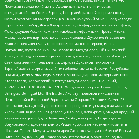
Всемирная организация по расследованию преследований Фалуньгун,
Пражский гражданский центр, Ассоциация школ политических
исследований при Совете Европы, Центр либеральной современности,
Форум русскоязычных европейцев, Немецко-русский обмен, Бард колледж,
Европейский выбор, Фонд Ходорковского, Оксфордский российский фонд,
Фонд Будущее России, Компания свободы информации, Проект Медиа,
Международное партнерство за права человека, Духовное Управление
Евангельских Христиан Украинской Христианской Церкви, Новое
Поколение, Духовное Учебное Заведение Международный Библейский
Колледж, Международное христианское движение, Всемирный Институт
Саентологических Предприятий, Церковь Духовной Технологии,
Европейская сеть организаций по наблюдению за выборами, Республика
Польша, СВОБОДНЫЙ ИДЕЛЬ-УРАЛ, Ассоциация развития журналистики,
IStories fonds, Королевский Институт Международных Отношений,
КРИМСЬКА ПРАВОЗАХИСНА ГРУПА, Фонд имени Генриха Бёлля, Stichting
Bellingcat, Bellingcat Ltd, The Insider, Институт правовой инициативы
Центральной и Восточной Европы, Фонд Открытой Эстонии, Calvert 22
Foundation, Канадский украинский конгресс, Институт Макдональда-Лорье,
Украинская национальная федерация Канады, Декабристы, Международный
научный центр им Вудро Вильсона, Свободная пресса, Возрождение,
Всеукраинский духовный центр , Риддл, Русский антивоенный комитет в
Швеции, Проект Медуза, Фонд Андрея Сахарова, Форум свободной России,
Лига Свободных Наций, Transparеncy International, Форум Свободных