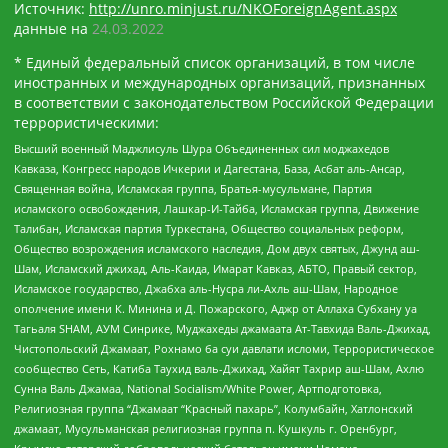
Источник:
http://unro.minjust.ru/NKOForeignAgent.aspx
данные на
24.03.2022
* Единый федеральный список организаций, в том числе
иностранных и международных организаций, признанных
в соответствии с законодательством Российской Федерации
террористическими:
Высший военный Маджлисуль Шура Объединенных сил моджахедов
Кавказа, Конгресс народов Ичкерии и Дагестана, База, Асбат аль-Ансар,
Священная война, Исламская группа, Братья-мусульмане, Партия
исламского освобождения, Лашкар-И-Тайба, Исламская группа, Движение
Талибан, Исламская партия Туркестана, Общество социальных реформ,
Общество возрождения исламского наследия, Дом двух святых, Джунд аш-
Шам, Исламский джихад, Аль-Каида, Имарат Кавказ, АБТО, Правый сектор,
Исламское государство, Джабха аль-Нусра ли-Ахль аш-Шам, Народное
ополчение имени К. Минина и Д. Пожарского, Аджр от Аллаха Субхану уа
Тагьаля SHAM, АУМ Синрике, Муджахеды джамаата Ат-Тавхида Валь-Джихад,
Чистопольский Джамаат, Рохнамо ба суи давлати исломи, Террористическое
сообщество Сеть, Катиба Таухид валь-Джихад, Хайят Тахрир аш-Шам, Ахлю
Сунна Валь Джамаа, National Socialism/White Power, Артподготовка,
Религиозная группа “Джамаат “Красный пахарь”, Колумбайн, Хатлонский
джамаат, Мусульманская религиозная группа п. Кушкуль г. Оренбург,