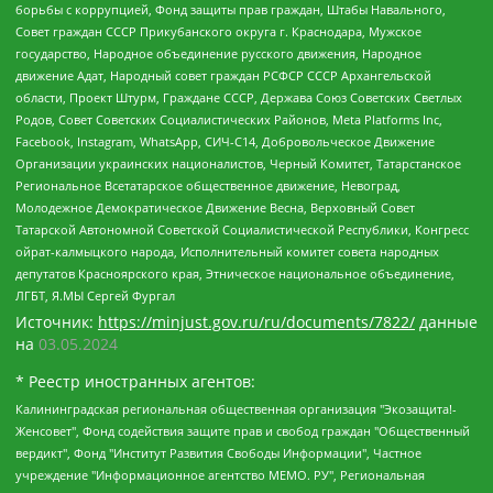
борьбы с коррупцией, Фонд защиты прав граждан, Штабы Навального,
Совет граждан СССР Прикубанского округа г. Краснодара, Мужское
государство, Народное объединение русского движения, Народное
движение Адат, Народный совет граждан РСФСР СССР Архангельской
области, Проект Штурм, Граждане СССР, Держава Союз Советских Светлых
Родов, Совет Советских Социалистических Районов, Meta Platforms Inc,
Facebook, Instagram, WhatsApp, СИЧ-С14, Добровольческое Движение
Организации украинских националистов, Черный Комитет, Татарстанское
Региональное Всетатарское общественное движение, Невоград,
Молодежное Демократическое Движение Весна, Верховный Совет
Татарской Автономной Советской Социалистической Республики, Конгресс
ойрат-калмыцкого народа, Исполнительный комитет совета народных
депутатов Красноярского края, Этническое национальное объединение,
ЛГБТ, Я.МЫ Сергей Фургал
Источник:
https://minjust.gov.ru/ru/documents/7822/
данные
на
03.05.2024
* Реестр иностранных агентов:
Калининградская региональная общественная организация "Экозащита!-Женсовет", Фонд содействия защите прав и свобод граждан "Общественный вердикт", Фонд "Институт Развития Свободы Информации", Частное учреждение "Информационное агентство МЕМО. РУ", Региональная общественная организация "Общественная комиссия по сохранению наследия академика Сахарова", Фонд поддержки свободы прессы, Санкт-Петербургская общественная правозащитная организация "Гражданский контроль", Межрегиональная общественная организация "Информационно-просветительский центр "Мемориал", Региональный Фонд "Центр Защиты Прав Средств Массовой Информации", с 05.12.2023 Фонд "Центр Защиты Прав Средств массовой информации", Региональная общественная благотворительная организация помощи беженцам и мигрантам "Гражданское содействие", Негосударственное образовательное учреждение дополнительного профессионального образования (повышение квалификации) специалистов "АКАДЕМИЯ ПО ПРАВАМ ЧЕЛОВЕКА", Свердловская региональная общественная организация "Сутяжник", Автономная некоммерческая организация "Центр независимых социологических исследований", Союз общественных объединений "Российский исследовательский центр по правам человека", Региональное общественное учреждение научно-информационный центр "МЕМОРИАЛ", Некоммерческая организация "Фонд защиты гласности", Автономная некоммерческая организация "Институт прав человека", Городская общественная организация "Екатеринбургское общество "МЕМОРИАЛ", Городская общественная организация "Рязанское историко-просветительское и правозащитное общество "Мемориал" (Рязанский Мемориал), Челябинский региональный орган общественной самодеятельности – женское общественное объединение "Женщины Евразии", Челябинский региональный орган общественной самодеятельности "Уральская правозащитная группа", Фонд содействия защите здоровья и социальной справедливости имени Андрея Рылькова, Автономная Некоммерческая Организация "Аналитический Центр Юрия Левады", Автономная некоммерческая организация социальной поддержки населения "Проект Апрель", Региональная общественная организация помощи женщинам и детям, находящимся в кризисной ситуации "Информационно-методический центр "Анна", Фонд содействия развитию массовых коммуникаций и правовому просвещению "Так-так-Так", Фонд содействия устойчивому развитию "Серебряная тайга", Свердловский региональный общественный фонд социальных проектов "Новое время", "Idel.Реалии", Кавказ.Реалии, Крым.Реалии, Телеканал Настоящее Время, Татаро-башкирская служба Радио Свобода (Azatliq Radiosi), Радио Свободная Европа/Радио Свобода (PCE/PC), "Сибирь.Реалии", "Фактограф", Благотворительный фонд помощи осужденным и их семьям, Автономная некоммерческая организация "Институт глобализации и социальных движений", Фонд "В защиту прав заключенных", Частное учреждение "Центр поддержки и содействия развитию средств массовой информации", Пензенский региональный общественный благотворительный фонд "Гражданский союз", "Север.Реалии", Некоммерческая организация Фонд "Правовая инициатива", Общество с ограниченной ответственностью "Радио Свободная Европа/Радио Свобода", Чешское информационное агентство "MEDIUM-ORIENT", Красноярская региональная общественная организация "Мы против СПИДа", Камалягин Денис Николаевич, Маркелов Сергей Евгеньевич, Пономарев Лев Александрович, Савицкая Людмила Алексеевна, Автономная некоммерческая организация "Центр по работе с проблемой насилия "НАСИЛИЮ.НЕТ", Межрегиональный профессиональный союз работников здравоохранения "Альянс врачей", Юридическое лицо, зарегистрированное в Латвийской Республике, SIA "Medusa Project" (регистрационный номер 40103797863, дата регистрации 10.06.2014), Некоммерческая организация "Фонд по борьбе с коррупцией", Автономная некоммерческая организация "Институт права и публичной политики", Баданин Роман Сергеевич, Гликин Максим Александрович, Железнова Мария Михайловна, Лукьянова Юлия Сергеевна, Маетная Елизавета Витальевна, Маняхин Петр Борисович, Чуракова Ольга Владимировна, Ярош Юлия Петровна, Юридическое лицо "The Insider SIA", зарегистрированное в Риге, Латвийская Республика (дата регистрации 26.06.2015), являющееся администратором доменного имени интернет-издания "The Insider SIA", https://theins.ru, Постернак Алексей Евгеньевич, Рубин Михаил Аркадьевич, Анин Роман Александрович, Юридическое лицо Istories fonds, зарегистрированное в Латвийской Республике (регистрационный номер 50008295751, дата регистрации 24.02.2020), Великовский Дмитрий Александрович, Долинина Ирина Николаевна, Мароховская Алеся Алексеевна, Шлейнов Роман Юрьевич, Шмагун Олеся Валентиновна, Общество с ограниченной ответственностью "Альтаир 2021", Общество с ограниченной ответственностью "Вега 2021", Общество с ограниченной ответственностью "Главный редактор 2021", Общество с ограниченной ответственностью "Ромашки монолит", Важенков Артем Валерьевич, Ивановская областная общественная организация "Центр гендерных исследований", Гурман Юрий Альбертович, Медиапроект "ОВД-Инфо", Егоров Владимир Владимирович, Жилинский Владимир Александрович, Общество с ограниченной ответственностью "ЗП", Иванова София Юрьевна, Карезина Инна Павловна, Кильтау Екатерина Викторовна, Петров Алексей Викторович, Пискунов Сергей Евгеньевич, Смирнов Сергей Сергеевич, Тихонов Михаил Сергеевич, Общество с ограниченной ответственностью "ЖУРНАЛИСТ-ИНОСТРАННЫЙ АГЕНТ", Арапова Галина Юрьевна, Вольтская Татьяна Анатольевна, Американская компания "Mason G.E.S. Anonymous Foundation" (США), являющаяся владельцем интернет-издания https://mnews.world/, Компания "Stichting Bellingcat", зарегистрированная в Нидерландах (дата регистрации 11.07.2018), Захаров Андрей Вячеславович, Клепиковская Екатерина Дмитриевна, Общество с ограниченной ответственностью "МЕМО", Перл Роман Александрович, Симонов Евгений Алексеевич, Соловьева Елена Анатольевна, Сотников Даниил Владимирович, Сурначева Елизавета Дмитриевна, Автономная некоммерческая организация по защите прав человека и информированию населения "Якутия – Наше Мнение", Общество с ограниченной ответственностью "Москоу диджитал медиа", с 26.01.2023 Общество с ограниченной ответственностью "Чайка Белые сады", Ветошкина Валерия Валерьевна, Заговора Максим Александрович, Межрегиональное общественное движение "Российская ЛГБТ - сеть", Оленичев Максим Владимирович, Павлов Иван Юрьевич, Скворцова Елена Сергеевна, Общество с ограниченной ответственностью "Как бы инагент", Кочетков Игорь Викторович, Общество с ограниченной ответственностью "Честные выборы", Еланчик Олег Александрович, Общество с ограниченной ответственностью "Нобелевский призыв", Гималова Регина Эмилевна, Григорьев Андрей Валерьевич, Григорьева Алина Александровна, Ассоциация по содействию защите прав призывников, альтернативнослужащих и военнослужащих "Правозащитная группа "Гражданин.Армия.Право", Хисамова Регина Фаритовна, Автономная некоммерческая организация по реализации социально-правовых программ "Лилит", Дальневосточное общественное движение "Маяк", Санкт-Петербургская ЛГБТ-инициативная группа "Выход", Инициативная группа ЛГБТ+ "Реверс", Алексеев Андрей Викторович, Бекбулатова Таисия Львовна, Беляев Иван Михайлович, Владыкина Елена Сергеевна, Гельман Марат Александрович, Никульшина Вероника Юрьевна, Толоконникова Надежда Андреевна, Шендерович Виктор Анатольевич, Общество с ограниченной ответственностью "Данное сообщение", Общество с ограниченной ответственностью Издательский дом "Новая глава", Айнбиндер Александра Александровна, Московский комьюнити-центр для ЛГБТ+инициатив, Благотворительный фонд развития филантропии, Deutsche Welle (Германия, Kurt-Schumacher-Strasse 3, 53113 Bonn), Борзунова Мария Михайловна, Воробьев Виктор Викторович, Голубева Анна Львовна, Константинова Алла Михайловна, Малкова Ирина Владимировна, Мурадов Мурад Абдулгалимович, Осетинская Елизавета Николаевна, Понасенков Евгений Николаевич, Ганапольский Матвей Юрьевич, Киселев Евгений Алексеевич, Борухович Ирина Григорьевна, Дремин Иван Тимофеевич, Дубровский Дмитрий Викторович, Красноярская региональная общественная организация поддержки и развития альтернативных образовательных технологий и межкультурных коммуникаций "ИНТЕРРА", Маяковская Екатерина Алексеевна, Фейгин Марк Захарович, Филимонов Андрей Викторович, Дзугкоева Регина Николаевна, Доброхотов Роман Александрович, Дудь Юрий Александрович, Елкин Сергей Владимирович, Кругликов Кирилл Игоревич, Сабунаева Мария Леонидовна, Семенов Алексей Владимирович, Шаинян Карен Багратович, Шульман Екатерина Михайловна, Асафьев Артур Валерьевич, Вахштайн Виктор Семенович, Венедиктов Алексей Алексеевич, Лушникова Екатерина Евгеньевна, Волков Леонид Михайлович, Невзоров Александр Глебович, Пархоменко Сергей Борисович, Сироткин Ярослав Николаевич, Кара-Мурза Владимир Владимирович, Баранова Наталья Владимировна, Гозман Леонид Яковлевич, Кагарлицкий Борис Юльевич, Климарев Михаил Валерьевич, Милов Владимир Станиславович, Автономная некоммерческая организация Краснодарский центр современного искусства "Типография", Моргенштерн Алишер Тагирович, Соболь Любовь Эдуардовна, Общество с ограниченной ответственностью "ЛИЗА НОРМ", Каспаров Гарри Кимович, Ходорковский Михаил Борисович, Общество с ограниченной ответственностью "Апрельские тезисы", Данилович Ирина Брониславовна, Кашин Олег Владимирович, Петров Николай Владимирович, Пивоваров Алексей Владимирович, Соколов Михаил Владимирович, Цветкова Юлия Владимировна, Чичваркин Евгений Александрович, Комитет против пыток/Команда против пыток, Общество с ограниченной ответственностью "Первый научный", Общество с ограниченной ответственностью "Вертолет и ко", Белоцерковская Вероника Борисовна, Кац Максим Евгеньевич, Лазарева Татьяна Юрьевна, Шаведдинов Руслан Табризович, Яшин Илья Валерьевич, Общество с ограниченной ответственностью "Иноагент ААВ", Алешковский Дмитрий Петрович, Альбац Евгения Марковна, Быков Дмитрий Львович, Галямина Юлия Евгеньевна, Лойко Сергей Леонидович, Мартынов Кирилл Константинович, Медведев Сергей Александрович, Крашенинников Федор Геннадиевич, Гордеева Катерина Вл