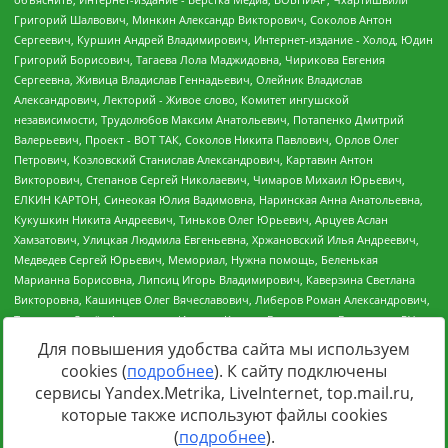
Для повышения удобства сайта мы используем
cookies (
подробнее
). К сайту подключены
Источник:
https://minjust.gov.ru/uploaded/files/reestr-
сервисы Yandex.Metrika, LiveInternet, top.mail.ru,
inostrannyih-agentov-22-03-2024.pdf
данные на
22.03.2024
которые также используют файлы cookies
(
подробнее
).