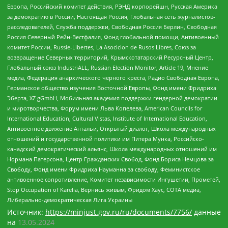
Европа, Российский комитет действия, РЭНД корпорейшн, Русская Америка
за демократию в России, Настоящая Россия, Глобальная сеть журналистов-
расследователей, Служба поддержки, Свободная Россия Берлин, Свободная
Россия Северный Рейн-Вестфалия, Фонд глобальной помощи, Антивоенный
комитет России, Russie-Libertes, La Asocicion de Rusos Libres, Союз за
возвращение Северных территорий, Крымскотатарский Ресурсный Центр,
Глобальный союз IndustriALL, Russian Election Monitor, Article 19, Мнение
медиа, Федерация анархического черного креста, Радио Свободная Европа,
Германское общество изучения Восточной Европы, Фонд имени Фридриха
Эберта, XZ gGmbH, Мобильная академия поддержки гендерной демократии
и миротворчества, Форум имени Льва Копелева, American Councils for
International Education, Cultural Vistas, Institute of International Education,
Антивоенное движение Антальи, Открытый диалог, Школа международных
отношений и государственной политики им Питера Мунка, Российско-
канадский демократический альянс, Школа международных отношений им
Нормана Патерсона, Центр Гражданских Свобод, Фонд Бориса Немцова за
Свободу, Фонд имени Фридриха Науманна за свободу, Феминистское
антивоенное сопротивление, Комитет независимости Ингушетии, Прометей,
Stop Occupation of Karelia, Вернись живым, Фридом Хаус, СОТА медиа,
Либерально-демократическая Лига Украины
Источник:
https://minjust.gov.ru/ru/documents/7756/
данные
на
13.05.2024