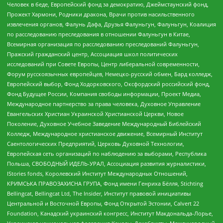
Человек в беде, Европейский фонд за демократию, Джеймстаунский фонд,
Прожект Хармони, Родники дракона, Врачи против насильственного
извлечения органов, Фалунь Дафа, Друзья Фалуньгун, Фалуньгун, Коалиция
по расследованию преследования в отношении Фалуньгун в Китае,
Всемирная организация по расследованию преследований Фалуньгун,
Пражский гражданский центр, Ассоциация школ политических
исследований при Совете Европы, Центр либеральной современности,
Форум русскоязычных европейцев, Немецко-русский обмен, Бард колледж,
Европейский выбор, Фонд Ходорковского, Оксфордский российский фонд,
Фонд Будущее России, Компания свободы информации, Проект Медиа,
Международное партнерство за права человека, Духовное Управление
Евангельских Христиан Украинской Христианской Церкви, Новое
Поколение, Духовное Учебное Заведение Международный Библейский
Колледж, Международное христианское движение, Всемирный Институт
Саентологических Предприятий, Церковь Духовной Технологии,
Европейская сеть организаций по наблюдению за выборами, Республика
Польша, СВОБОДНЫЙ ИДЕЛЬ-УРАЛ, Ассоциация развития журналистики,
IStories fonds, Королевский Институт Международных Отношений,
КРИМСЬКА ПРАВОЗАХИСНА ГРУПА, Фонд имени Генриха Бёлля, Stichting
Bellingcat, Bellingcat Ltd, The Insider, Институт правовой инициативы
Центральной и Восточной Европы, Фонд Открытой Эстонии, Calvert 22
Foundation, Канадский украинский конгресс, Институт Макдональда-Лорье,