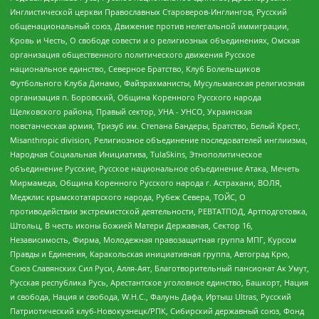
Инглистической церкви Православных Староверов-Инглингов, Русский
общенациональный союз, Движение против нелегальной иммиграции,
Кровь и Честь, О свободе совести и о религиозных объединениях, Омская
организация общественного политического движения Русское
национальное единство, Северное Братство, Клуб Болельщиков
Футбольного Клуба Динамо, Файзрахманисты, Мусульманская религиозная
организация п. Боровский, Община Коренного Русского народа
Щелковского района, Правый сектор, УНА - УНСО, Украинская
повстанческая армия, Тризуб им. Степана Бандеры, Братство, Белый Крест,
Misanthropic division, Религиозное объединение последователей инглиизма,
Народная Социальная Инициатива, TulaSkins, Этнополитическое
объединение Русские, Русское национальное объединение Атака, Мечеть
Мирмамеда, Община Коренного Русского народа г. Астрахани, ВОЛЯ,
Меджлис крымскотатарского народа, Рубеж Севера, ТОЙС, О
противодействии экстремистской деятельности, РЕВТАТПОД, Артподготовка,
Штольц, В честь иконы Божией Матери Державная, Сектор 16,
Независимость, Фирма, Молодежная правозащитная группа МПГ, Курсом
Правды и Единения, Каракольская инициативная группа, Автоград Крю,
Союз Славянских Сил Руси, Алля-Аят, Благотворительный пансионат Ак Умут,
Русская республика Русь, Арестантское уголовное единство, Башкорт, Нация
и свобода, Нация и свобода, W.H.С., Фалунь Дафа, Иртыш Ultras, Русский
Патриотический клуб-Новокузнецк/РПК, Сибирский державный союз, Фонд