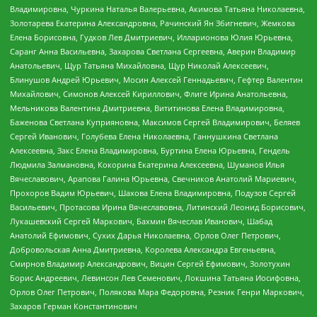
Владимировна, Чуркина Наталья Валерьевна, Акимова Татьяна Николаевна,
Золотарева Екатерина Александровна, Рачинский Ян Збигневич, Жемкова
Елена Борисовна, Гудков Лев Дмитриевич, Илларионова Юлия Юрьевна,
Саранг Анна Васильевна, Захарова Светлана Сергеевна, Аверин Владимир
Анатольевич, Щур Татьяна Михайловна, Щур Николай Алексеевич,
Блинушов Андрей Юрьевич, Мосин Алексей Геннадьевич, Гефтер Валентин
Михайлович, Симонов Алексей Кириллович, Флиге Ирина Анатольевна,
Мельникова Валентина Дмитриевна, Вититинова Елена Владимировна,
Баженова Светлана Куприяновна, Максимов Сергей Владимирович, Беляев
Сергей Иванович, Голубева Елена Николаевна, Ганнушкина Светлана
Алексеевна, Закс Елена Владимировна, Буртина Елена Юрьевна, Гендель
Людмила Залмановна, Кокорина Екатерина Алексеевна, Шуманов Илья
Вячеславович, Арапова Галина Юрьевна, Свечников Анатолий Мариевич,
Прохоров Вадим Юрьевич, Шахова Елена Владимировна, Подузов Сергей
Васильевич, Протасова Ирина Вячеславовна, Литинский Леонид Борисович,
Лукашевский Сергей Маркович, Бахмин Вячеслав Иванович, Шабад
Анатолий Ефимович, Сухих Дарья Николаевна, Орлов Олег Петрович,
Добровольская Анна Дмитриевна, Королева Александра Евгеньевна,
Смирнов Владимир Александрович, Вицин Сергей Ефимович, Золотухин
Борис Андреевич, Левинсон Лев Семенович, Локшина Татьяна Иосифовна,
Орлов Олег Петрович, Полякова Мара Федоровна, Резник Генри Маркович,
Захаров Герман Константинович