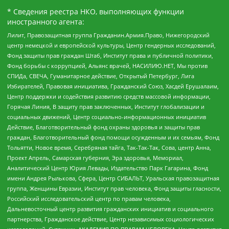
* Сведения реестра НКО, выполняющих функции
иностранного агента:
Лилит, Правозащитная группа Гражданин.Армия.Право, Нижегородский
центр немецкой и европейской культуры, Центр гендерных исследований,
Фонд защиты прав граждан Штаб, Институт права и публичной политики,
Фонд борьбы с коррупцией, Альянс врачей, НАСИЛИЮ.НЕТ, Мы против
СПИДа, СВЕЧА, Гуманитарное действие, Открытый Петербург, Лига
Избирателей, Правовая инициатива, Гражданский Союз, Хасдей Ерушалаим,
Центр поддержки и содействия развитию средств массовой информации,
Горячая Линия, В защиту прав заключенных, Институт глобализации и
социальных движений, Центр социально-информационных инициатив
Действие, Благотворительный фонд охраны здоровья и защиты прав
граждан, Благотворительный фонд помощи осужденным и их семьям, Фонд
Тольятти, Новое время, Серебряная тайга, Так-Так-Так, Сова, центр Анна,
Проект Апрель, Самарская губерния, Эра здоровья, Мемориал,
Аналитический Центр Юрия Левады, Издательство Парк Гагарина, Фонд
имени Андрея Рылькова, Сфера, Центр СИБАЛЬТ, Уральская правозащитная
группа, Женщины Евразии, Институт прав человека, Фонд защиты гласности,
Российский исследовательский центр по правам человека,
Дальневосточный центр развития гражданских инициатив и социального
партнерства, Гражданское действие, Центр независимых социологических