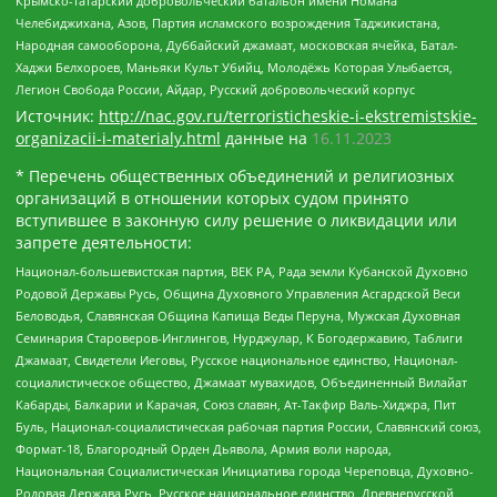
Крымско-татарский добровольческий батальон имени Номана
Челебиджихана, Азов, Партия исламского возрождения Таджикистана,
Народная самооборона, Дуббайский джамаат, московская ячейка, Батал-
Хаджи Белхороев, Маньяки Культ Убийц, Молодёжь Которая Улыбается,
Легион Свобода России, Айдар, Русский добровольческий корпус
Источник:
http://nac.gov.ru/terroristicheskie-i-ekstremistskie-
organizacii-i-materialy.html
данные на
16.11.2023
* Перечень общественных объединений и религиозных
организаций в отношении которых судом принято
вступившее в законную силу решение о ликвидации или
запрете деятельности:
Национал-большевистская партия, ВЕК РА, Рада земли Кубанской Духовно
Родовой Державы Русь, Община Духовного Управления Асгардской Веси
Беловодья, Славянская Община Капища Веды Перуна, Мужская Духовная
Семинария Староверов-Инглингов, Нурджулар, К Богодержавию, Таблиги
Джамаат, Свидетели Иеговы, Русское национальное единство, Национал-
социалистическое общество, Джамаат мувахидов, Объединенный Вилайат
Кабарды, Балкарии и Карачая, Союз славян, Ат-Такфир Валь-Хиджра, Пит
Буль, Национал-социалистическая рабочая партия России, Славянский союз,
Формат-18, Благородный Орден Дьявола, Армия воли народа,
Национальная Социалистическая Инициатива города Череповца, Духовно-
Родовая Держава Русь, Русское национальное единство, Древнерусской