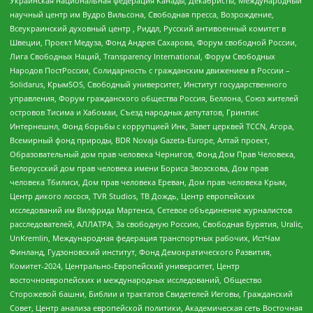
Украинская национальная федерация Канады, Декабристы, Международный
научный центр им Вудро Вильсона, Свободная пресса, Возрождение,
Всеукраинский духовный центр , Риддл, Русский антивоенный комитет в
Швеции, Проект Медуза, Фонд Андрея Сахарова, Форум свободной России,
Лига Свободных Наций, Transparеncy International, Форум Свободных
Народов ПостРоссии, Солидарность с гражданским движением в России –
Solidarus, КрымSOS, Свободный университет, Институт государственного
управления, Форум гражданского общества Россия, Беллона, Союз жителей
островов Тисима и Хабомаи, Съезд народных депутатов, Гринпис
Интернешнл, Фонд борьбы с коррупцией Инк, Завет церквей TCCN, Агора,
Всемирный фонд природы, BDR Novaja Gazeta-Europe, Алтай проект,
Образовательный дом прав человека Чернигов, Фонд Дом Прав Человека,
Белорусский дом прав человека имени Бориса Звозскова, Дом прав
человека Тбилиси, Дом прав человека Ереван, Дом прав человека Крым,
Центр дикого лосося, TVR Studios, ТВ Дождь, Центр европейских
исследований им Вилфрида Мартенса, Сетевое объединение журналистов
расследователей, АЛЛАТРА, За свободную Россию, Свободная Бурятия, Uralic,
UnKremlin, Международная федерация транспортных рабочих, ИстЧам
Финланд, Гудзоновский институт, Фонд Демократического Развития,
Комитет-2024, Центрально-Европейский университет, Центр
восточноевропейских и международных исследований, Общество
Сторожевой башни, Библии и трактатов Свидетелей Иеговы, Гражданский
Совет, Центр анализа европейской политики, Академическая сеть Восточная