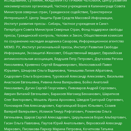
исследований, Сутяжник, АКАДЕМИЯ ПО ПРАВАМ ЧЕЛОВЕКА, Центр развития
некоммерческих организаций, Частное учреждение в Калининграде Совета
Министров северных стран, Гражданское содействие, Трансперенси
Интернешнл-Р, Центр Защиты Прав Средств Массовой Информации,
Институт развития прессы - Сибирь, Частное учреждение в Санкт-
Петербурге Совета Министров Северных Стран, Фонд поддержки свободы
прессы, Гражданский контроль, Человек и Закон, Общественная комиссия
по сохранению наследия академика Сахарова, Информационное агентство
МЕМО. РУ, Институт региональной прессы, Институт Развития Свободы
Информации, Экозащита!-Женсовет, Общественный вердикт, Евразийская
антимонопольная ассоциация, Бедушев Петр Петрович, Дзугкоева Регина
Николаевна, Кривенко Сергей Владимирович, Милославский Павел
Юрьевич, Шнырова Ольга Вадимовна, Чанышева Лилия Айратовна,
Сидорович Ольга Борисовна, Туровский Александр Алексеевич, Васильева
Анастасия Евгеньевна, Ривина Анна Валерьевна, Бойко Анатолий
Николаевич, Дугин Сергей Георгиевич, Пивоваров Андрей Сергеевич,
Аверин Виталий Евгеньевич, Барахоев Магомед Бекханович, Шарипков
Олег Викторович, Мошель Ирина Ароновна, Шведов Григорий Сергеевич,
Пономарев Лев Александрович, Каргалицкий Борис Юльевич, Созаев
Валерий Валерьевич, Исламов Тимур Рифгатович, Романова Ольга
Евгеньевна, Щаров Сергей Алексадрович, Цирульников Борис Альбертович,
Гасан Ольга Павловна, Паутов Юрий Анатольевич, Верховский Александр
Маркович, Пислакова-Паркер Марина Петровна, Кочеткова Татьяна