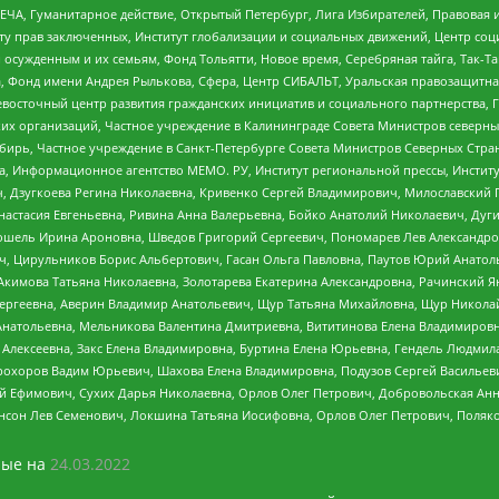
ЧА, Гуманитарное действие, Открытый Петербург, Лига Избирателей, Правовая 
иту прав заключенных, Институт глобализации и социальных движений, Центр 
ужденным и их семьям, Фонд Тольятти, Новое время, Серебряная тайга, Так-Так-
, Фонд имени Андрея Рылькова, Сфера, Центр СИБАЛЬТ, Уральская правозащитна
невосточный центр развития гражданских инициатив и социального партнерства, 
 организаций, Частное учреждение в Калининграде Совета Министров северных 
бирь, Частное учреждение в Санкт-Петербурге Совета Министров Северных Стра
а, Информационное агентство МЕМО. РУ, Институт региональной прессы, Инсти
ч, Дзугкоева Регина Николаевна, Кривенко Сергей Владимирович, Милославски
настасия Евгеньевна, Ривина Анна Валерьевна, Бойко Анатолий Николаевич, Дуг
ошель Ирина Ароновна, Шведов Григорий Сергеевич, Пономарев Лев Александро
ч, Цирульников Борис Альбертович, Гасан Ольга Павловна, Паутов Юрий Анато
Акимова Татьяна Николаевна, Золотарева Екатерина Александровна, Рачинский Я
Сергеевна, Аверин Владимир Анатольевич, Щур Татьяна Михайловна, Щур Никола
Анатольевна, Мельникова Валентина Дмитриевна, Вититинова Елена Владимировн
 Алексеевна, Закс Елена Владимировна, Буртина Елена Юрьевна, Гендель Людмил
рохоров Вадим Юрьевич, Шахова Елена Владимировна, Подузов Сергей Васильеви
й Ефимович, Сухих Дарья Николаевна, Орлов Олег Петрович, Добровольская Анн
нсон Лев Семенович, Локшина Татьяна Иосифовна, Орлов Олег Петрович, Поляк
ые на
24.03.2022