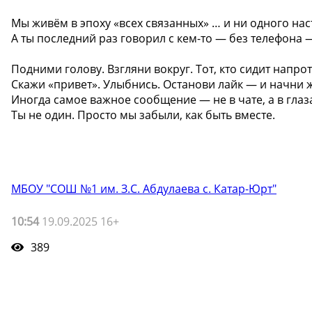
Мы живём в эпоху «всех связанных» … и ни одного на
А ты последний раз говорил с кем-то — без телефона 
Подними голову. Взгляни вокруг. Тот, кто сидит напро
Скажи «привет». Улыбнись. Останови лайк — и начни 
Иногда самое важное сообщение — не в чате, а в глаз
Ты не один. Просто мы забыли, как быть вместе.
МБОУ "СОШ №1 им. З.С. Абдулаева с. Катар-Юрт"
10:54
19.09.2025 16+
389