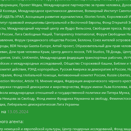
формации, Проект Медиа, Международное партнерство за права человека, Духов
 Колледж, Международное христианское движение, Всемирный Институт Саентол
 ИДЕЛЬ-УРАЛ, Ассоциация развития журналистики, IStories fonds, Королевск
r, Институт правовой инициативы Центральной и Восточной Европы, Фонд Открытой Э
ты, Международный научный центр им Вудро Вильсона, Свободная пресса, Возро
России, Лига Свободных Наций, Transparеncy International, Форум Свободных Н
правления, Форум гражданского общества Россия, Беллона, Союз жителей острово
роды, BDR Novaja Gazeta-Europe, Алтай проект, Образовательный дом прав челов
еван, Дом прав человека Крым, Центр дикого лосося, TVR Studios, ТВ Дождь, Це
урятия, Uralic, UnKremlin, Международная федерация транспортных рабочих, Ист
ейских и международных исследований, Общество Сторожевой башни, Библии и тр
омитет действия, РЭНД корпорейшн, Русская Америка за демократию в России, Н
фалия, Фонд глобальной помощи, Антивоенный комитет России, Russie-Libertes, L
lection Monitor, Article 19, Мнение медиа, Федерация анархического черного кр
и гендерной демократии и миротворчества, Форум имени Льва Копелева, American C
г, Школа международных отношений и государственной политики им Питера Мунка
 Немцова за Свободу, Фонд имени Фридриха Науманна за свободу, Феминистско
медиа, Либерально-демократическая Лига Украины
 на
13.05.2024
ого агента:
р немецкой и европейской культуры, Центр гендерных исследований, Фонд защи