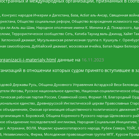
ностранных и международных организаций, признанных в соотв
нгресс народов Ичкерии и Дагестана, База, Асбат аль-Ансар, Священная война,
уркестана, Общество социальных реформ, Общество возрождения исламского насл
Нусра ли-Ахль аш-Шам, Народное ополчение имени К. Минина и Д. Пожарского, Ад
сломи, Террористическое сообщество Сеть, Катиба Таухид валь-Джихад, Хайят Тах
, Хатлонский джамаат, Мусульманская религиозная группа п. Кушкуль г. Оренбу
ная самооборона, Дуббайский джамаат, московская ячейка, Батал-Хаджи Белхор
organizacii-i-materialy.html
данные на
16.11.2023
анизаций в отношении которых судом принято вступившее в з
 Родовой Державы Русь, Община Духовного Управления Асгардской Веси Беловод
детели Иеговы, Русское национальное единство, Национал-социалистическое об
истическая рабочая партия России, Славянский союз, Формат-18, Благородный Ор
ациональное единство, Древнерусской Инглистической церкви Православных Ста
ных объединениях, Омская организация общественного политического движения Р
рганизация п. Боровский, Община Коренного Русского народа Щелковского район
гиозное объединение последователей инглиизма, Народная Социальная Инициатива,
 г. Астрахани, ВОЛЯ, Меджлис крымскотатарского народа, Рубеж Севера, ТОЙС, 
6, Независимость, Фирма, Молодежная правозащитная группа МПГ, Курсом Правд