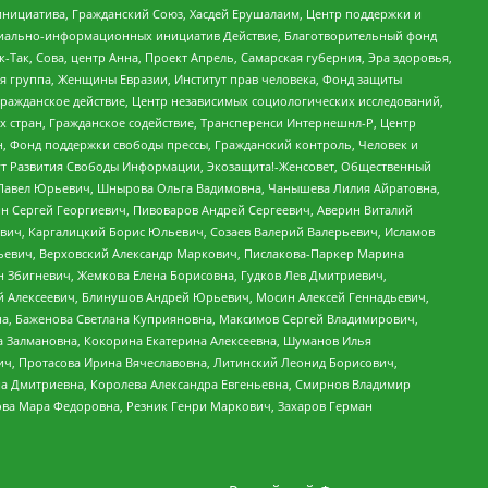
инициатива, Гражданский Союз, Хасдей Ерушалаим, Центр поддержки и
социально-информационных инициатив Действие, Благотворительный фонд
Так, Сова, центр Анна, Проект Апрель, Самарская губерния, Эра здоровья,
я группа, Женщины Евразии, Институт прав человека, Фонд защиты
Гражданское действие, Центр независимых социологических исследований,
стран, Гражданское содействие, Трансперенси Интернешнл-Р, Центр
н, Фонд поддержки свободы прессы, Гражданский контроль, Человек и
тут Развития Свободы Информации, Экозащита!-Женсовет, Общественный
й Павел Юрьевич, Шнырова Ольга Вадимовна, Чанышева Лилия Айратовна,
ин Сергей Георгиевич, Пивоваров Андрей Сергеевич, Аверин Виталий
вич, Каргалицкий Борис Юльевич, Созаев Валерий Валерьевич, Исламов
льевич, Верховский Александр Маркович, Пислакова-Паркер Марина
н Збигневич, Жемкова Елена Борисовна, Гудков Лев Дмитриевич,
й Алексеевич, Блинушов Андрей Юрьевич, Мосин Алексей Геннадьевич,
а, Баженова Светлана Куприяновна, Максимов Сергей Владимирович,
а Залмановна, Кокорина Екатерина Алексеевна, Шуманов Илья
ч, Протасова Ирина Вячеславовна, Литинский Леонид Борисович,
а Дмитриевна, Королева Александра Евгеньевна, Смирнов Владимир
ова Мара Федоровна, Резник Генри Маркович, Захаров Герман