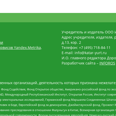
Учредитель и издатель ООО 
Адрес учредителя, издателя, р
зи
д.13, кор. 2
рвисов Yandex.Metrika,
Телефон: +7 (495) 718-84-11
E-mail: info@katar-yurt.ru
И.О. главного редактора Доро
Разработчик сайта –
INFOROS
енных организаций, деятельность которых признана нежелате
 Фонд Содействия, Фонд Открытое общество, Американо-российский фонд по э
 Международный Республиканский Институт, Открытая Россия, Институт совре
р электоральных исследований, Германский фонд Маршалла Соединенных Штатов
еловек в беде, Европейский фонд за демократию, Джеймстаунский фонд, Прожект
дованию преследования в отношении Фалуньгун в Китае, Всемирная организация 
беральной современности, Форум русскоязычных европейцев, Немецко-русский о