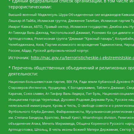
* Единый федеральный список организаций, в том числе и
террористическими:
Высший военный Маджлисуль Шура Объединенных сил моджахедов Кавказа, Ко
Лашкар-И-Тайба, Исламская группа, Движение Талибан, Исламская партия Т
Имарат Кавказ, АБТО, Правый сектор, Исламское государство, Джабха аль-
Ат-Тавхида Валь-Джихад, Чистопольский Джамаат, Рохнамо ба суи давлати и
Артподготовка, Религиозная группа “Джамаат “Красный пахарь”, Колумбайн
Челебиджихана, Азов, Партия исламского возрождения Таджикистана, Народ
России, Айдар, Русский добровольческий корпус
Источник:
http://nac.gov.ru/terroristicheskie-i-ekstremistskie-
* Перечень общественных объединений и религиозных орг
деятельности:
Национал-большевистская партия, ВЕК РА, Рада земли Кубанской Духовно
Староверов-Инглингов, Нурджулар, К Богодержавию, Таблиги Джамаат, Сви
Карачая, Союз славян, Ат-Такфир Валь-Хиджра, Пит Буль, Национал-социал
Инициатива города Череповца, Духовно-Родовая Держава Русь, Русское н
нелегальной иммиграции, Кровь и Честь, О свободе совести и о религиоз
Футбольного Клуба Динамо, Файзрахманисты, Мусульманская религиозная о
им. Степана Бандеры, Братство, Белый Крест, Misanthropic division, Рели
объединение Атака, Мечеть Мирмамеда, Община Коренного Русского народа
Артподготовка, Штольц, В честь иконы Божией Матери Державная, Сектор 1