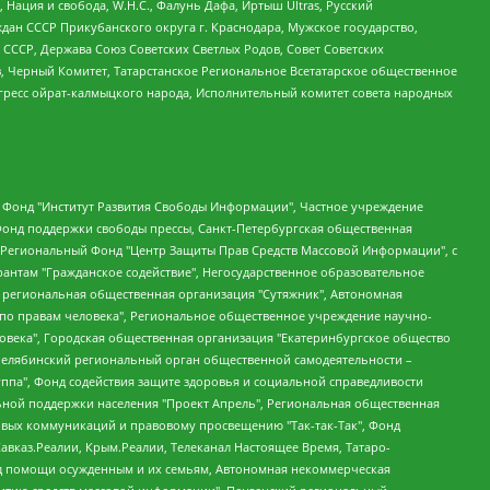
 Нация и свобода, W.H.С., Фалунь Дафа, Иртыш Ultras, Русский
ан СССР Прикубанского округа г. Краснодара, Мужское государство,
СССР, Держава Союз Советских Светлых Родов, Совет Советских
в, Черный Комитет, Татарстанское Региональное Всетатарское общественное
гресс ойрат-калмыцкого народа, Исполнительный комитет совета народных
евосточное общественное движение "Маяк", Санкт-Петербургская ЛГБТ-инициативная группа "Выход", Инициативная группа ЛГБТ+ "Реверс", Алексеев Андрей Викторович, Бекбулатова Таисия Львовна, Беляев Иван Михайлович, Владыкина Елена Сергеевна, Гельман Марат Александрович, Никульшина Вероника Юрьевна, Толоконникова Надежда Андреевна, Шендерович Виктор Анатольевич, Общество с ограниченной ответственностью "Данное сообщение", Общество с ограниченной ответственностью Издательский дом "Новая глава", Айнбиндер Александра Александровна, Московский комьюнити-центр для ЛГБТ+инициатив, Благотворительный фонд развития филантропии, Deutsche Welle (Германия, Kurt-Schumacher-Strasse 3, 53113 Bonn), Борзунова Мария Михайловна, Воробьев Виктор Викторович, Голубева Анна Львовна, Константинова Алла Михайловна, Малкова Ирина Владимировна, Мурадов Мурад Абдулгалимович, Осетинская Елизавета Николаевна, Понасенков Евгений Николаевич, Ганапольский Матвей Юрьевич, Киселев Евгений Алексеевич, Борухович Ирина Григорьевна, Дремин Иван Тимофеевич, Дубровский Дмитрий Викторович, Красноярская региональная общественная организация поддержки и развития альтернативных образовательных технологий и межкультурных коммуникаций "ИНТЕРРА", Маяковская Екатерина Алексеевна, Фейгин Марк Захарович, Филимонов Андрей Викторович, Дзугкоева Регина Николаевна, Доброхотов Роман Александрович, Дудь Юрий Александрович, Елкин Сергей Владимирович, Кругликов Кирилл Игоревич, Сабунаева Мария Леонидовна, Семенов Алексей Владимирович, Шаинян Карен Багратович, Шульман Екатерина Михайловна, Асафьев Артур Валерьевич, Вахштайн Виктор Семенович, Венедиктов Алексей Алексеевич, Лушникова Екатерина Евгеньевна, Волков Леонид Михайлович, Невзоров Александр Глебович, Пархоменко Сергей Борисович, Сироткин Ярослав Николаевич, Кара-Мурза Владимир Владимирович, Баранова Наталья Владимировна, Гозман Леонид Яковлевич, Кагарлицкий Борис Юльевич, Климарев Михаил Валерьевич, Милов Владимир Станиславович, Автономная некоммерческая организация Краснодарский центр современного искусства "Типография", Моргенштерн Алишер Тагирович, Соболь Любовь Эдуардовна, Общество с ограниченной ответственностью "ЛИЗА НОРМ", Каспаров Гарри Кимович, Ходорковский Михаил Борисович, Общество с ограниченной ответственностью "Апрельские тезисы", Данилович Ирина Брониславовна, Кашин Олег Владимирович, Петров Николай Владимирович, Пивоваров Алексей Владимирович, Соколов Михаил Владимирович, Цветкова Юлия Владимировна, Чичваркин Евгений Александрович, Комитет против пыток/Команда против пыток, Общество с ограниченной ответственностью "Первый научный", Общество с ограниченной ответственностью "Вертолет и ко", Белоцерковская Вероника Борисовна, Кац Максим Евгеньевич, Лазарева Татьяна Юрьевна, Шаведдинов Руслан Табризович, Яшин Илья Валерьевич, Общество с ограниченной ответственностью "Иноагент ААВ", Алешковский Дмитрий Петрович, Альбац Евгения Марковна, Быков Дмитрий Львович, Галямина Юлия Евгеньевна, Лойко Сергей Леонидович, Мартынов Кирилл Константинович, Медведев Сергей Александрович, Крашенинников Федор Геннадиевич, Гордеева Катерина Вл