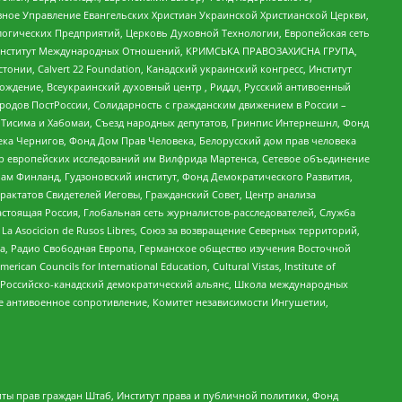
ное Управление Евангельских Христиан Украинской Христианской Церкви,
огических Предприятий, Церковь Духовной Технологии, Европейская сеть
ий Институт Международных Отношений, КРИМСЬКА ПРАВОЗАХИСНА ГРУПА,
стонии, Calvert 22 Foundation, Канадский украинский конгресс, Институт
ждение, Всеукраинский духовный центр , Риддл, Русский антивоенный
ародов ПостРоссии, Солидарность с гражданским движением в России –
в Тисима и Хабомаи, Съезд народных депутатов, Гринпис Интернешнл, Фонд
ека Чернигов, Фонд Дом Прав Человека, Белорусский дом прав человека
нтр европейских исследований им Вилфрида Мартенса, Сетевое объединение
Чам Финланд, Гудзоновский институт, Фонд Демократического Развития,
актатов Свидетелей Иеговы, Гражданский Совет, Центр анализа
астоящая Россия, Глобальная сеть журналистов-расследователей, Служба
a Asocicion de Rusos Libres, Союз за возвращение Северных территорий,
еста, Радио Свободная Европа, Германское общество изучения Восточной
ouncils for International Education, Cultural Vistas, Institute of
, Российско-канадский демократический альянс, Школа международных
е антивоенное сопротивление, Комитет независимости Ингушетии,
ты прав граждан Штаб, Институт права и публичной политики, Фонд