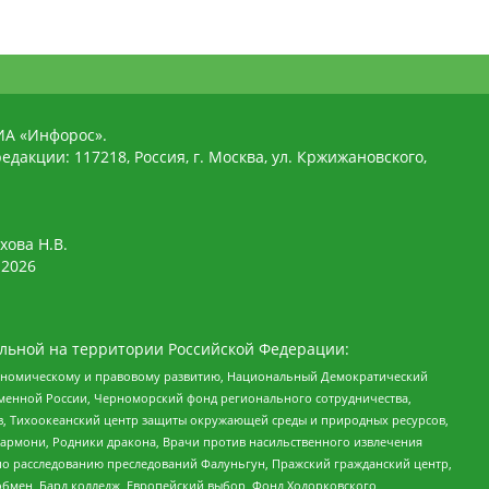
ИА «Инфорос».
едакции: 117218, Россия, г. Москва, ул. Кржижановского,
хова Н.В.
2026
льной на территории Российской Федерации:
кономическому и правовому развитию, Национальный Демократический
менной России, Черноморский фонд регионального сотрудничества,
, Тихоокеанский центр защиты окружающей среды и природных ресурсов,
 Хармони, Родники дракона, Врачи против насильственного извлечения
по расследованию преследований Фалуньгун, Пражский гражданский центр,
бмен, Бард колледж, Европейский выбор, Фонд Ходорковского,