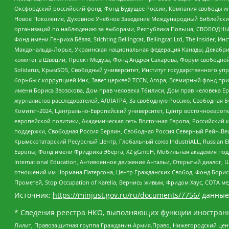
Оксфордский российский фонд, Фонд Будущее России, Компания свободы ин
Новое Поколение, Духовное Учебное Заведение Международный Библейский
организаций по наблюдению за выборами, Республика Польша, СВОБОДНЫЙ
Фонд имени Генриха Бёлля, Stichting Bellingcat, Bellingcat Ltd, The Inside
Макдональда-Лорье, Украинская национальная федерация Канады, Декабрис
комитет в Швеции, Проект Медуза, Фонд Андрея Сахарова, Форум свободной 
Solidarus, КрымSOS, Свободный университет, Институт государственного у
борьбы с коррупцией Инк, Завет церквей TCCN, Агора, Всемирный фонд при
имени Бориса Звозскова, Дом прав человека Тбилиси, Дом прав человека Ер
журналистов расследователей, АЛЛАТРА, За свободную Россию, Свободная Б
Комитет-2024, Центрально-Европейский университет, Центр восточноевроп
европейской политики, Академическая сеть Восточная Европа, Российский к
поддержки, Свободная Россия Берлин, Свободная Россия Северный Рейн-Вест
Крымскотатарский Ресурсный Центр, Глобальный союз IndustriALL, Russian E
Европы, Фонд имени Фридриха Эберта, XZ gGmbH, Мобильная академия поддержк
International Education, Антивоенное движение Антальи, Открытый диало
отношений им Нормана Патерсона, Центр Гражданских Свобод, Фонд Бориса
Прометей, Stop Occupation of Karelia, Вернись живым, Фридом Хаус, СОТА 
Источник:
https://minjust.gov.ru/ru/documents/7756/
данные
* Сведения реестра НКО, выполняющих функции иностранн
Лилит, Правозащитная группа Гражданин.Армия.Право, Нижегородский цент