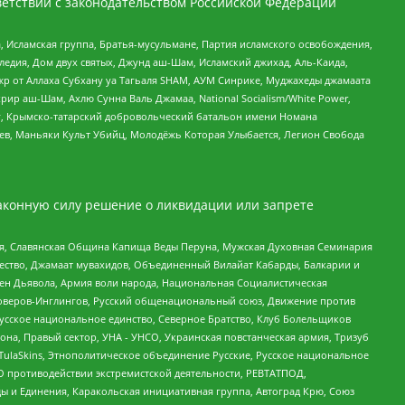
етствии с законодательством Российской Федерации
 Исламская группа, Братья-мусульмане, Партия исламского освобождения,
едия, Дом двух святых, Джунд аш-Шам, Исламский джихад, Аль-Каида,
жр от Аллаха Субхану уа Тагьаля SHAM, АУМ Синрике, Муджахеды джамаата
рир аш-Шам, Ахлю Сунна Валь Джамаа, National Socialism/White Power,
рг, Крымско-татарский добровольческий батальон имени Номана
оев, Маньяки Культ Убийц, Молодёжь Которая Улыбается, Легион Свобода
аконную силу решение о ликвидации или запрете
ья, Славянская Община Капища Веды Перуна, Мужская Духовная Семинария
щество, Джамаат мувахидов, Объединенный Вилайат Кабарды, Балкарии и
ден Дьявола, Армия воли народа, Национальная Социалистическая
роверов-Инглингов, Русский общенациональный союз, Движение против
усское национальное единство, Северное Братство, Клуб Болельщиков
а, Правый сектор, УНА - УНСО, Украинская повстанческая армия, Тризуб
 TulaSkins, Этнополитическое объединение Русские, Русское национальное
О противодействии экстремистской деятельности, РЕВТАТПОД,
ы и Единения, Каракольская инициативная группа, Автоград Крю, Союз