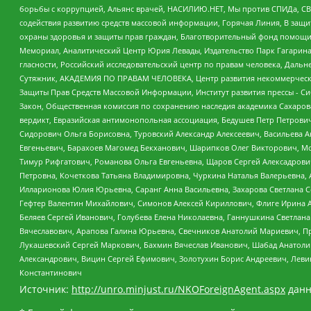
борьбы с коррупцией, Альянс врачей, НАСИЛИЮ.НЕТ, Мы против СПИДа, СВЕ
содействия развитию средств массовой информации, Горячая Линия, В защ
охраны здоровья и защиты прав граждан, Благотворительный фонд помощи ос
Мемориал, Аналитический Центр Юрия Левады, Издательство Парк Гагарина
гласности, Российский исследовательский центр по правам человека, Даль
Сутяжник, АКАДЕМИЯ ПО ПРАВАМ ЧЕЛОВЕКА, Центр развития некоммерческих
Защиты Прав Средств Массовой Информации, Институт развития прессы - Си
Закон, Общественная комиссия по сохранению наследия академика Сахаров
вердикт, Евразийская антимонопольная ассоциация, Бедушев Петр Петрови
Сидорович Ольга Борисовна, Туровский Александр Алексеевич, Васильева А
Евгеньевич, Барахоев Магомед Бекханович, Шарипков Олег Викторович, М
Тимур Рифгатович, Романова Ольга Евгеньевна, Щаров Сергей Алексадрови
Петровна, Кочеткова Татьяна Владимировна, Чуркина Наталья Валерьевна, 
Илларионова Юлия Юрьевна, Саранг Анна Васильевна, Захарова Светлана 
Гефтер Валентин Михайлович, Симонов Алексей Кириллович, Флиге Ирина 
Беляев Сергей Иванович, Голубева Елена Николаевна, Ганнушкина Светлана
Вячеславович, Арапова Галина Юрьевна, Свечников Анатолий Мариевич, П
Лукашевский Сергей Маркович, Бахмин Вячеслав Иванович, Шабад Анатоли
Александрович, Вицин Сергей Ефимович, Золотухин Борис Андреевич, Леви
Константинович
Источник:
http://unro.minjust.ru/NKOForeignAgent.aspx
данн