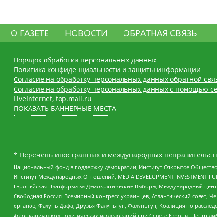
О ГАЗЕТЕ
НОВОСТИ
ОБРАТНАЯ СВЯЗЬ
Порядок обработки персональных данных
Политика конфиденциальности и защиты информации
Согласие на обработку персональных данных обратной свя
Согласие на обработку персональных данных с помощью се
LiveInternet, top.mail.ru
ПОКАЗАТЬ БАННЕРНЫЕ МЕСТА
* Перечень иностранных и международных неправительств
Национальный фонд в поддержку демократии, Институт Открытое Общество
Институт Международных Отношений, MEDIA DEVELOPMENT INVESTMENT FUND,
Европейская Платформа за Демократические Выборы, Международный цент
Свободная Россия, Всемирный конгресс украинцев, Атлантический совет, Ч
органов, Фалунь Дафа, Друзья Фалуньгун, Фалуньгун, Коалиция по рассле
Ассоциация школ политических исследований при Совете Европы, Центр ли