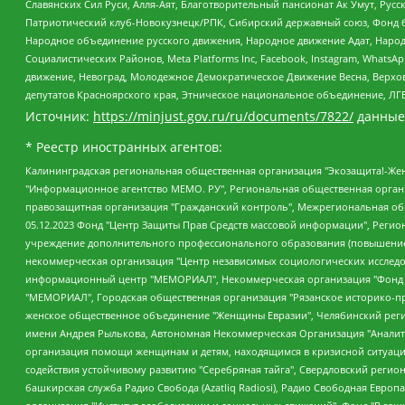
Славянских Сил Руси, Алля-Аят, Благотворительный пансионат Ак Умут, Русск
Патриотический клуб-Новокузнецк/РПК, Сибирский державный союз, Фонд б
Народное объединение русского движения, Народное движение Адат, Народ
Социалистических Районов, Meta Platforms Inc, Facebook, Instagram, Wha
движение, Невоград, Молодежное Демократическое Движение Весна, Верхов
депутатов Красноярского края, Этническое национальное объединение, ЛГ
Источник:
https://minjust.gov.ru/ru/documents/7822/
данные
* Реестр иностранных агентов:
Калининградская региональная общественная организация "Экозащита!-Женсовет", Фонд содействия защите прав и свобод граждан "Общественный вердикт", Фонд "Институт Развития Свободы Информации", Частное учреждение "Информационное агентство МЕМО. РУ", Региональная общественная организация "Общественная комиссия по сохранению наследия академика Сахарова", Фонд поддержки свободы прессы, Санкт-Петербургская общественная правозащитная организация "Гражданский контроль", Межрегиональная общественная организация "Информационно-просветительский центр "Мемориал", Региональный Фонд "Центр Защиты Прав Средств Массовой Информации", с 05.12.2023 Фонд "Центр Защиты Прав Средств массовой информации", Региональная общественная благотворительная организация помощи беженцам и мигрантам "Гражданское содействие", Негосударственное образовательное учреждение дополнительного профессионального образования (повышение квалификации) специалистов "АКАДЕМИЯ ПО ПРАВАМ ЧЕЛОВЕКА", Свердловская региональная общественная организация "Сутяжник", Автономная некоммерческая организация "Центр независимых социологических исследований", Союз общественных объединений "Российский исследовательский центр по правам человека", Региональное общественное учреждение научно-информационный центр "МЕМОРИАЛ", Некоммерческая организация "Фонд защиты гласности", Автономная некоммерческая организация "Институт прав человека", Городская общественная организация "Екатеринбургское общество "МЕМОРИАЛ", Городская общественная организация "Рязанское историко-просветительское и правозащитное общество "Мемориал" (Рязанский Мемориал), Челябинский региональный орган общественной самодеятельности – женское общественное объединение "Женщины Евразии", Челябинский региональный орган общественной самодеятельности "Уральская правозащитная группа", Фонд содействия защите здоровья и социальной справедливости имени Андрея Рылькова, Автономная Некоммерческая Организация "Аналитический Центр Юрия Левады", Автономная некоммерческая организация социальной поддержки населения "Проект Апрель", Региональная общественная организация помощи женщинам и детям, находящимся в кризисной ситуации "Информационно-методический центр "Анна", Фонд содействия развитию массовых коммуникаций и правовому просвещению "Так-так-Так", Фонд содействия устойчивому развитию "Серебряная тайга", Свердловский региональный общественный фонд социальных проектов "Новое время", "Idel.Реалии", Кавказ.Реалии, Крым.Реалии, Телеканал Настоящее Время, Татаро-башкирская служба Радио Свобода (Azatliq Radiosi), Радио Свободная Европа/Радио Свобода (PCE/PC), "Сибирь.Реалии", "Фактограф", Благотворительный фонд помощи осужденным и их семьям, Автономная некоммерческая организация "Институт глобализации и социальных движений", Фонд "В защиту прав заключенных", Частное учреждение "Центр поддержки и содействия развитию средств массовой информации", Пензенский региональный общественный благотворительный фонд "Гражданский союз", "Север.Реалии", Некоммерческая организация Фонд "Правовая инициатива", Общество с ограниченной ответственностью "Радио Свободная Европа/Радио Свобода", Чешское информационное агентство "MEDIUM-ORIENT", Красноярская региональная общественная организация "Мы против СПИДа", Камалягин Денис Николаевич, Маркелов Сергей Евгеньевич, Пономарев Лев Александрович, Савицкая Людмила Алексеевна, Автоно