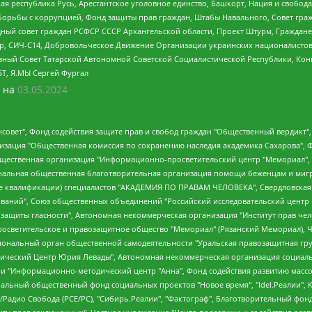
ая республика Русь, Арестантское уголовное единство, Башкорт, Нация и свобода,
орьбы с коррупцией, Фонд защиты прав граждан, Штабы Навального, Совет гражд
ный совет граждан РСФСР СССР Архангельской области, Проект Штурм, Граждане 
tsApp, СИЧ-С14, Добровольческое Движение Организации украинских националисто
ный Совет Татарской Автономной Советской Социалистической Республики, Кон
БТ, Я.МЫ Сергей Фургал
 на
03.05.2024
мная некоммерческая организация "Центр по работе с проблемой насилия "НАСИЛИЮ.НЕТ", Межрегиональный профессиональный союз работников здравоохранения "Альянс врачей", Юридическое лицо, зарегистрированное в Латвийской Республике, SIA "Medusa Project" (регистрационный номер 40103797863, дата регистрации 10.06.2014), Некоммерческая организация "Фонд по борьбе с коррупцией", Автономная некоммерческая организация "Институт права и публичной политики", Баданин Роман Сергеевич, Гликин Максим Александрович, Железнова Мария Михайловна, Лукьянова Юлия Сергеевна, Маетная Елизавета Витальевна, Маняхин Петр Борисович, Чуракова Ольга Владимировна, Ярош Юлия Петровна, Юридическое лицо "The Insider SIA", зарегистрированное в Риге, Латвийская Республика (дата регистрации 26.06.2015), являющееся администратором доменного имени интернет-издания "The Insider SIA", https://theins.ru, Постернак Алексей Евгеньевич, Рубин Михаил Аркадьевич, Анин Роман Александрович, Юридическое лицо Istories fonds, зарегистрированное в Латвийской Республике (регистрационный номер 50008295751, дата регистрации 24.02.2020), Великовский Дмитрий Александрович, Долинина Ирина Николаевна, Мароховская Алеся Алексеевна, Шлейнов Роман Юрьевич, Шмагун Олеся Валентиновна, Общество с ограниченной ответственностью "Альтаир 2021", Общество с ограниченной ответственностью "Вега 2021", Общество с ограниченной ответственностью "Главный редактор 2021", Общество с ограниченной ответственностью "Ромашки монолит", Важенков Артем Валерьевич, Ивановская областная общественная организация "Центр гендерных исследований", Гурман Юрий Альбертович, Медиапроект "ОВД-Инфо", Егоров Владимир Владимирович, Жилинский Владимир Александрович, Общество с ограниченной ответственностью "ЗП", Иванова София Юрьевна, Карезина Инна Павловна, Кильтау Екатерина Викторовна, Петров Алексей Викторович, Пискунов Сергей Евгеньевич, Смирнов Сергей Сергеевич, Тихонов Михаил Сергеевич, Общество с ограниченной ответственностью "ЖУРНАЛИСТ-ИНОСТРАННЫЙ АГЕНТ", Арапова Галина Юрьевна, Вольтская Татьяна Анатольевна, Американская компания "Mason G.E.S. Anonymous Foundation" (США), являющаяся владельцем интернет-издания https://mnews.world/, Компания "Stichting Bellingcat", зарегистрированная в Нидерландах (дата регистрации 11.07.2018), Захаров Андрей Вячеславович, Клепиковская Екатерина Дмитриевна, Общество с ограниченной ответственностью "МЕМО", Перл Роман Александрович, Симонов Евгений Алексеевич, Соловьева Елена Анатольевна, Сотников Даниил Владимирович, Сурначева Елизавета Дмитриевна, Автономная некоммерческая организация по защите прав человека и информированию населения "Якутия – Наше Мнение", Общество с ограниченной ответственностью "Москоу диджитал медиа", с 26.01.2023 Общество с ограниченной ответственностью "Чайка Белые сады", Ветошкина Валерия Валерьевна, Заговора Максим Александрович, Межрегиональное общественное движение "Российская ЛГБТ - сеть", Оленичев Максим Владимирович, Павлов Иван Юрьевич, Скворцова Елена Сергеевна, Общество с ограниченной ответственностью "Как бы инагент", Кочетков Игорь Викторович, Общество с ограниченной ответственностью "Честные выборы", Еланчик Олег Александрович, Общество с ограниченной ответственностью "Нобелевский призыв", Гималова Регина Эмилевна, Григорьев Андрей Валерьевич, Григорьева Алина Александровна, Ассоциация по содействию защите прав призывников, альтернативнослужащих и военнослужащих "Правозащитная группа "Гражданин.Армия.Право", Хисамова Регина Фаритовна, Автономная некоммерческая организация по реализации социально-правовых программ "Лилит", Дальн