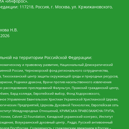
ИА «Инфорос».
едакции: 117218, Россия, г. Москва, ул. Кржижановского,
хова Н.В.
2026
льной на территории Российской Федерации:
кономическому и правовому развитию, Национальный Демократический
менной России, Черноморский фонд регионального сотрудничества,
, Тихоокеанский центр защиты окружающей среды и природных ресурсов,
 Хармони, Родники дракона, Врачи против насильственного извлечения
по расследованию преследований Фалуньгун, Пражский гражданский центр,
бмен, Бард колледж, Европейский выбор, Фонд Ходорковского,
ное Управление Евангельских Христиан Украинской Христианской Церкви,
огических Предприятий, Церковь Духовной Технологии, Европейская сеть
ий Институт Международных Отношений, КРИМСЬКА ПРАВОЗАХИСНА ГРУПА,
стонии, Calvert 22 Foundation, Канадский украинский конгресс, Институт
ждение, Всеукраинский духовный центр , Риддл, Русский антивоенный
ародов ПостРоссии, Солидарность с гражданским движением в России –