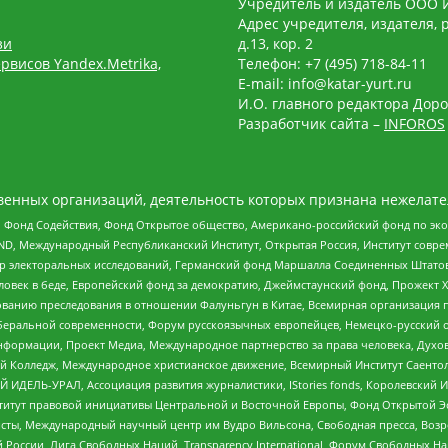
Учредитель и издатель ООО 
Адрес учредителя, издателя, р
зи
д.13, кор. 2
рвисов Yandex.Metrika,
Телефон: +7 (495) 718-84-11
E-mail: info@katar-yurt.ru
И.О. главного редактора Доро
Разработчик сайта –
INFOROS
енных организаций, деятельность которых признана нежелате
 Фонд Содействия, Фонд Открытое общество, Американо-российский фонд по э
 Международный Республиканский Институт, Открытая Россия, Институт совре
р электоральных исследований, Германский фонд Маршалла Соединенных Штатов
еловек в беде, Европейский фонд за демократию, Джеймстаунский фонд, Прожект
дованию преследования в отношении Фалуньгун в Китае, Всемирная организация 
беральной современности, Форум русскоязычных европейцев, Немецко-русский о
формации, Проект Медиа, Международное партнерство за права человека, Духов
 Колледж, Международное христианское движение, Всемирный Институт Саентол
 ИДЕЛЬ-УРАЛ, Ассоциация развития журналистики, IStories fonds, Королевск
r, Институт правовой инициативы Центральной и Восточной Европы, Фонд Открытой Э
ты, Международный научный центр им Вудро Вильсона, Свободная пресса, Возро
России, Лига Свободных Наций, Transparеncy International, Форум Свободных Н