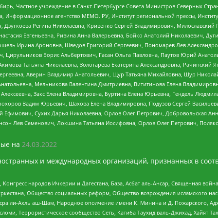
бирь, Частное учреждение в Санкт-Петербурге Совета Министров Северных Стра
а, Информационное агентство МЕМО. РУ, Институт региональной прессы, Инсти
ч, Дзугкоева Регина Николаевна, Кривенко Сергей Владимирович, Милославски
настасия Евгеньевна, Ривина Анна Валерьевна, Бойко Анатолий Николаевич, Дуг
ошель Ирина Ароновна, Шведов Григорий Сергеевич, Пономарев Лев Александро
ч, Цирульников Борис Альбертович, Гасан Ольга Павловна, Паутов Юрий Анато
Акимова Татьяна Николаевна, Золотарева Екатерина Александровна, Рачинский Я
Сергеевна, Аверин Владимир Анатольевич, Щур Татьяна Михайловна, Щур Никола
Анатольевна, Мельникова Валентина Дмитриевна, Вититинова Елена Владимировн
 Алексеевна, Закс Елена Владимировна, Буртина Елена Юрьевна, Гендель Людмил
рохоров Вадим Юрьевич, Шахова Елена Владимировна, Подузов Сергей Васильеви
й Ефимович, Сухих Дарья Николаевна, Орлов Олег Петрович, Добровольская Анн
нсон Лев Семенович, Локшина Татьяна Иосифовна, Орлов Олег Петрович, Поляк
ые на
24.03.2022
ностранных и международных организаций, признанных в соотв
нгресс народов Ичкерии и Дагестана, База, Асбат аль-Ансар, Священная война,
уркестана, Общество социальных реформ, Общество возрождения исламского насл
Нусра ли-Ахль аш-Шам, Народное ополчение имени К. Минина и Д. Пожарского, Ад
сломи, Террористическое сообщество Сеть, Катиба Таухид валь-Джихад, Хайят Тах