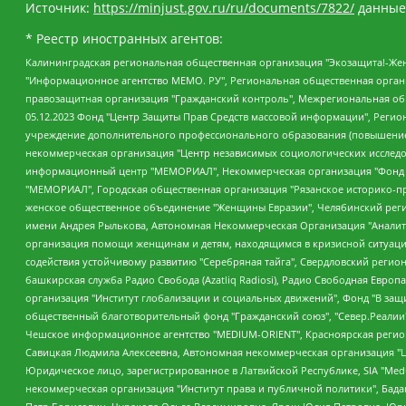
Источник:
https://minjust.gov.ru/ru/documents/7822/
данные
* Реестр иностранных агентов:
Калининградская региональная общественная организация "Экозащита!-Женсовет", Фонд содействия защите прав и свобод граждан "Общественный вердикт", Фонд "Институт Развития Свободы Информации", Частное учреждение "Информационное агентство МЕМО. РУ", Региональная общественная организация "Общественная комиссия по сохранению наследия академика Сахарова", Фонд поддержки свободы прессы, Санкт-Петербургская общественная правозащитная организация "Гражданский контроль", Межрегиональная общественная организация "Информационно-просветительский центр "Мемориал", Региональный Фонд "Центр Защиты Прав Средств Массовой Информации", с 05.12.2023 Фонд "Центр Защиты Прав Средств массовой информации", Региональная общественная благотворительная организация помощи беженцам и мигрантам "Гражданское содействие", Негосударственное образовательное учреждение дополнительного профессионального образования (повышение квалификации) специалистов "АКАДЕМИЯ ПО ПРАВАМ ЧЕЛОВЕКА", Свердловская региональная общественная организация "Сутяжник", Автономная некоммерческая организация "Центр независимых социологических исследований", Союз общественных объединений "Российский исследовательский центр по правам человека", Региональное общественное учреждение научно-информационный центр "МЕМОРИАЛ", Некоммерческая организация "Фонд защиты гласности", Автономная некоммерческая организация "Институт прав человека", Городская общественная организация "Екатеринбургское общество "МЕМОРИАЛ", Городская общественная организация "Рязанское историко-просветительское и правозащитное общество "Мемориал" (Рязанский Мемориал), Челябинский региональный орган общественной самодеятельности – женское общественное объединение "Женщины Евразии", Челябинский региональный орган общественной самодеятельности "Уральская правозащитная группа", Фонд содействия защите здоровья и социальной справедливости имени Андрея Рылькова, Автономная Некоммерческая Организация "Аналитический Центр Юрия Левады", Автономная некоммерческая организация социальной поддержки населения "Проект Апрель", Региональная общественная организация помощи женщинам и детям, находящимся в кризисной ситуации "Информационно-методический центр "Анна", Фонд содействия развитию массовых коммуникаций и правовому просвещению "Так-так-Так", Фонд содействия устойчивому развитию "Серебряная тайга", Свердловский региональный общественный фонд социальных проектов "Новое время", "Idel.Реалии", Кавказ.Реалии, Крым.Реалии, Телеканал Настоящее Время, Татаро-башкирская служба Радио Свобода (Azatliq Radiosi), Радио Свободная Европа/Радио Свобода (PCE/PC), "Сибирь.Реалии", "Фактограф", Благотворительный фонд помощи осужденным и их семьям, Автономная некоммерческая организация "Институт глобализации и социальных движений", Фонд "В защиту прав заключенных", Частное учреждение "Центр поддержки и содействия развитию средств массовой информации", Пензенский региональный общественный благотворительный фонд "Гражданский союз", "Север.Реалии", Некоммерческая организация Фонд "Правовая инициатива", Общество с ограниченной ответственностью "Радио Свободная Европа/Радио Свобода", Чешское информационное агентство "MEDIUM-ORIENT", Красноярская региональная общественная организация "Мы против СПИДа", Камалягин Денис Николаевич, Маркелов Сергей Евгеньевич, Пономарев Лев Александрович, Савицкая Людмила Алексеевна, Автоно