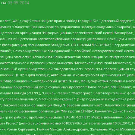
 на
03.05.2024
мная некоммерческая организация "Центр по работе с проблемой насилия "НАСИЛИЮ.НЕТ", Межрегиональный профессиональный союз работников здравоохранения "Альянс врачей", Юридическое лицо, зарегистрированное в Латвийской Республике, SIA "Medusa Project" (регистрационный номер 40103797863, дата регистрации 10.06.2014), Некоммерческая организация "Фонд по борьбе с коррупцией", Автономная некоммерческая организация "Институт права и публичной политики", Баданин Роман Сергеевич, Гликин Максим Александрович, Железнова Мария Михайловна, Лукьянова Юлия Сергеевна, Маетная Елизавета Витальевна, Маняхин Петр Борисович, Чуракова Ольга Владимировна, Ярош Юлия Петровна, Юридическое лицо "The Insider SIA", зарегистрированное в Риге, Латвийская Республика (дата регистрации 26.06.2015), являющееся администратором доменного имени интернет-издания "The Insider SIA", https://theins.ru, Постернак Алексей Евгеньевич, Рубин Михаил Аркадьевич, Анин Роман Александрович, Юридическое лицо Istories fonds, зарегистрированное в Латвийской Республике (регистрационный номер 50008295751, дата регистрации 24.02.2020), Великовский Дмитрий Александрович, Долинина Ирина Николаевна, Мароховская Алеся Алексеевна, Шлейнов Роман Юрьевич, Шмагун Олеся Валентиновна, Общество с ограниченной ответственностью "Альтаир 2021", Общество с ограниченной ответственностью "Вега 2021", Общество с ограниченной ответственностью "Главный редактор 2021", Общество с ограниченной ответственностью "Ромашки монолит", Важенков Артем Валерьевич, Ивановская областная общественная организация "Центр гендерных исследований", Гурман Юрий Альбертович, Медиапроект "ОВД-Инфо", Егоров Владимир Владимирович, Жилинский Владимир Александрович, Общество с ограниченной ответственностью "ЗП", Иванова София Юрьевна, Карезина Инна Павловна, Кильтау Екатерина Викторовна, Петров Алексей Викторович, Пискунов Сергей Евгеньевич, Смирнов Сергей Сергеевич, Тихонов Михаил Сергеевич, Общество с ограниченной ответственностью "ЖУРНАЛИСТ-ИНОСТРАННЫЙ АГЕНТ", Арапова Галина Юрьевна, Вольтская Татьяна Анатольевна, Американская компания "Mason G.E.S. Anonymous Foundation" (США), являющаяся владельцем интернет-издания https://mnews.world/, Компания "Stichting Bellingcat", зарегистрированная в Нидерландах (дата регистрации 11.07.2018), Захаров Андрей Вячеславович, Клепиковская Екатерина Дмитриевна, Общество с ограниченной ответственностью "МЕМО", Перл Роман Александрович, Симонов Евгений Алексеевич, Соловьева Елена Анатольевна, Сотников Даниил Владимирович, Сурначева Елизавета Дмитриевна, Автономная некоммерческая организация по защите прав человека и информированию населения "Якутия – Наше Мнение", Общество с ограниченной ответственностью "Москоу диджитал медиа", с 26.01.2023 Общество с ограниченной ответственностью "Чайка Белые сады", Ветошкина Валерия Валерьевна, Заговора Максим Александрович, Межрегиональное общественное движение "Российская ЛГБТ - сеть", Оленичев Максим Владимирович, Павлов Иван Юрьевич, Скворцова Елена Сергеевна, Общество с ограниченной ответственностью "Как бы инагент", Кочетков Игорь Викторович, Общество с ограниченной ответственностью "Честные выборы", Еланчик Олег Александрович, Общество с ограниченной ответственностью "Нобелевский призыв", Гималова Регина Эмилевна, Григорьев Андрей Валерьевич, Григорьева Алина Александровна, Ассоциация по содействию защите прав призывников, альтернативнослужащих и военнослужащих "Правозащитная группа "Гражданин.Армия.Право", Хисамова Регина Фаритовна, Автономная некоммерческая организация по реализации социально-правовых программ "Лилит", Дальн