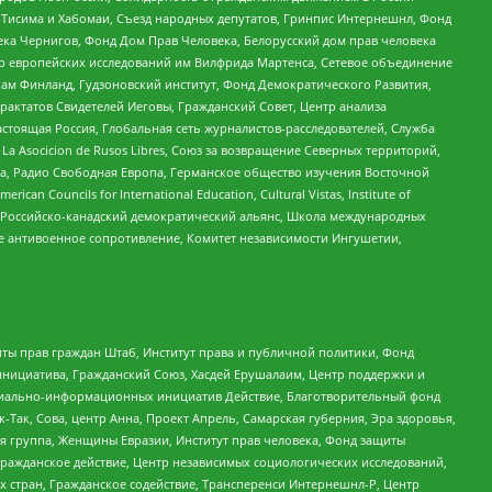
в Тисима и Хабомаи, Съезд народных депутатов, Гринпис Интернешнл, Фонд
ека Чернигов, Фонд Дом Прав Человека, Белорусский дом прав человека
нтр европейских исследований им Вилфрида Мартенса, Сетевое объединение
Чам Финланд, Гудзоновский институт, Фонд Демократического Развития,
актатов Свидетелей Иеговы, Гражданский Совет, Центр анализа
астоящая Россия, Глобальная сеть журналистов-расследователей, Служба
a Asocicion de Rusos Libres, Союз за возвращение Северных территорий,
еста, Радио Свободная Европа, Германское общество изучения Восточной
ouncils for International Education, Cultural Vistas, Institute of
, Российско-канадский демократический альянс, Школа международных
е антивоенное сопротивление, Комитет независимости Ингушетии,
ты прав граждан Штаб, Институт права и публичной политики, Фонд
инициатива, Гражданский Союз, Хасдей Ерушалаим, Центр поддержки и
социально-информационных инициатив Действие, Благотворительный фонд
Так, Сова, центр Анна, Проект Апрель, Самарская губерния, Эра здоровья,
я группа, Женщины Евразии, Институт прав человека, Фонд защиты
Гражданское действие, Центр независимых социологических исследований,
стран, Гражданское содействие, Трансперенси Интернешнл-Р, Центр