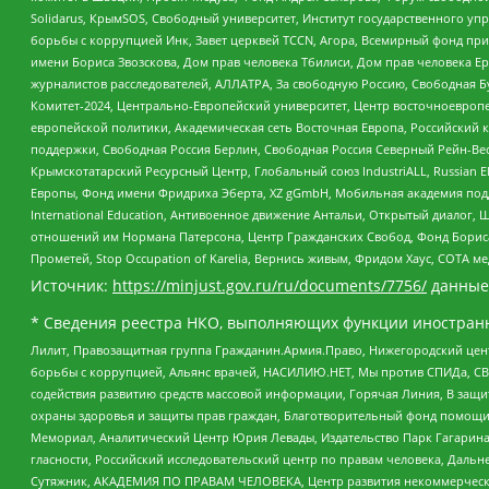
Solidarus, КрымSOS, Свободный университет, Институт государственного у
борьбы с коррупцией Инк, Завет церквей TCCN, Агора, Всемирный фонд при
имени Бориса Звозскова, Дом прав человека Тбилиси, Дом прав человека Ер
журналистов расследователей, АЛЛАТРА, За свободную Россию, Свободная Б
Комитет-2024, Центрально-Европейский университет, Центр восточноевроп
европейской политики, Академическая сеть Восточная Европа, Российский к
поддержки, Свободная Россия Берлин, Свободная Россия Северный Рейн-Вест
Крымскотатарский Ресурсный Центр, Глобальный союз IndustriALL, Russian E
Европы, Фонд имени Фридриха Эберта, XZ gGmbH, Мобильная академия поддержк
International Education, Антивоенное движение Антальи, Открытый диало
отношений им Нормана Патерсона, Центр Гражданских Свобод, Фонд Бориса
Прометей, Stop Occupation of Karelia, Вернись живым, Фридом Хаус, СОТА 
Источник:
https://minjust.gov.ru/ru/documents/7756/
данные
* Сведения реестра НКО, выполняющих функции иностранн
Лилит, Правозащитная группа Гражданин.Армия.Право, Нижегородский цент
борьбы с коррупцией, Альянс врачей, НАСИЛИЮ.НЕТ, Мы против СПИДа, СВЕ
содействия развитию средств массовой информации, Горячая Линия, В защ
охраны здоровья и защиты прав граждан, Благотворительный фонд помощи ос
Мемориал, Аналитический Центр Юрия Левады, Издательство Парк Гагарина
гласности, Российский исследовательский центр по правам человека, Даль
Сутяжник, АКАДЕМИЯ ПО ПРАВАМ ЧЕЛОВЕКА, Центр развития некоммерческих