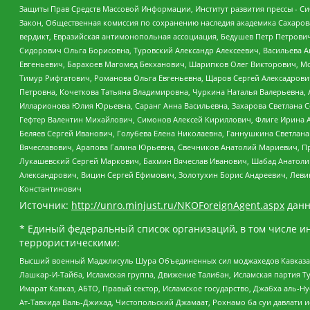
Защиты Прав Средств Массовой Информации, Институт развития прессы - Си
Закон, Общественная комиссия по сохранению наследия академика Сахаров
вердикт, Евразийская антимонопольная ассоциация, Бедушев Петр Петрови
Сидорович Ольга Борисовна, Туровский Александр Алексеевич, Васильева А
Евгеньевич, Барахоев Магомед Бекханович, Шарипков Олег Викторович, М
Тимур Рифгатович, Романова Ольга Евгеньевна, Щаров Сергей Алексадрови
Петровна, Кочеткова Татьяна Владимировна, Чуркина Наталья Валерьевна, 
Илларионова Юлия Юрьевна, Саранг Анна Васильевна, Захарова Светлана 
Гефтер Валентин Михайлович, Симонов Алексей Кириллович, Флиге Ирина 
Беляев Сергей Иванович, Голубева Елена Николаевна, Ганнушкина Светлана
Вячеславович, Арапова Галина Юрьевна, Свечников Анатолий Мариевич, П
Лукашевский Сергей Маркович, Бахмин Вячеслав Иванович, Шабад Анатоли
Александрович, Вицин Сергей Ефимович, Золотухин Борис Андреевич, Леви
Константинович
Источник:
http://unro.minjust.ru/NKOForeignAgent.aspx
данн
* Единый федеральный список организаций, в том числе и
террористическими:
Высший военный Маджлисуль Шура Объединенных сил моджахедов Кавказа, Ко
Лашкар-И-Тайба, Исламская группа, Движение Талибан, Исламская партия Т
Имарат Кавказ, АБТО, Правый сектор, Исламское государство, Джабха аль-
Ат-Тавхида Валь-Джихад, Чистопольский Джамаат, Рохнамо ба суи давлати и