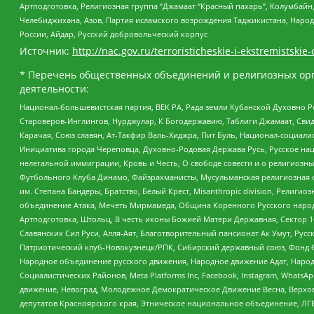
Артподготовка, Религиозная группа “Джамаат “Красный пахарь”, Колумбайн
Челебиджихана, Азов, Партия исламского возрождения Таджикистана, Народ
России, Айдар, Русский добровольческий корпус
Источник:
http://nac.gov.ru/terroristicheskie-i-ekstremistskie-
* Перечень общественных объединений и религиозных орг
деятельности:
Национал-большевистская партия, ВЕК РА, Рада земли Кубанской Духовно
Староверов-Инглингов, Нурджулар, К Богодержавию, Таблиги Джамаат, Сви
Карачая, Союз славян, Ат-Такфир Валь-Хиджра, Пит Буль, Национал-социал
Инициатива города Череповца, Духовно-Родовая Держава Русь, Русское н
нелегальной иммиграции, Кровь и Честь, О свободе совести и о религиоз
Футбольного Клуба Динамо, Файзрахманисты, Мусульманская религиозная о
им. Степана Бандеры, Братство, Белый Крест, Misanthropic division, Рели
объединение Атака, Мечеть Мирмамеда, Община Коренного Русского народа
Артподготовка, Штольц, В честь иконы Божией Матери Державная, Сектор 1
Славянских Сил Руси, Алля-Аят, Благотворительный пансионат Ак Умут, Русск
Патриотический клуб-Новокузнецк/РПК, Сибирский державный союз, Фонд б
Народное объединение русского движения, Народное движение Адат, Народ
Социалистических Районов, Meta Platforms Inc, Facebook, Instagram, Wha
движение, Невоград, Молодежное Демократическое Движение Весна, Верхов
депутатов Красноярского края, Этническое национальное объединение, ЛГ