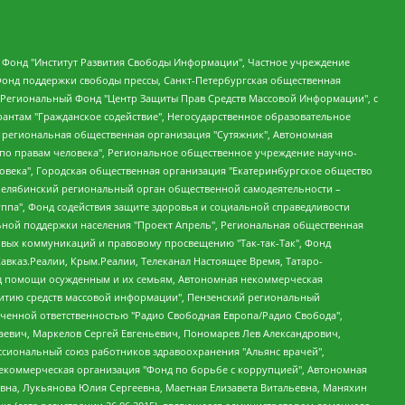
евосточное общественное движение "Маяк", Санкт-Петербургская ЛГБТ-инициативная группа "Выход", Инициативная группа ЛГБТ+ "Реверс", Алексеев Андрей Викторович, Бекбулатова Таисия Львовна, Беляев Иван Михайлович, Владыкина Елена Сергеевна, Гельман Марат Александрович, Никульшина Вероника Юрьевна, Толоконникова Надежда Андреевна, Шендерович Виктор Анатольевич, Общество с ограниченной ответственностью "Данное сообщение", Общество с ограниченной ответственностью Издательский дом "Новая глава", Айнбиндер Александра Александровна, Московский комьюнити-центр для ЛГБТ+инициатив, Благотворительный фонд развития филантропии, Deutsche Welle (Германия, Kurt-Schumacher-Strasse 3, 53113 Bonn), Борзунова Мария Михайловна, Воробьев Виктор Викторович, Голубева Анна Львовна, Константинова Алла Михайловна, Малкова Ирина Владимировна, Мурадов Мурад Абдулгалимович, Осетинская Елизавета Николаевна, Понасенков Евгений Николаевич, Ганапольский Матвей Юрьевич, Киселев Евгений Алексеевич, Борухович Ирина Григорьевна, Дремин Иван Тимофеевич, Дубровский Дмитрий Викторович, Красноярская региональная общественная организация поддержки и развития альтернативных образовательных технологий и межкультурных коммуникаций "ИНТЕРРА", Маяковская Екатерина Алексеевна, Фейгин Марк Захарович, Филимонов Андрей Викторович, Дзугкоева Регина Николаевна, Доброхотов Роман Александрович, Дудь Юрий Александрович, Елкин Сергей Владимирович, Кругликов Кирилл Игоревич, Сабунаева Мария Леонидовна, Семенов Алексей Владимирович, Шаинян Карен Багратович, Шульман Екатерина Михайловна, Асафьев Артур Валерьевич, Вахштайн Виктор Семенович, Венедиктов Алексей Алексеевич, Лушникова Екатерина Евгеньевна, Волков Леонид Михайлович, Невзоров Александр Глебович, Пархоменко Сергей Борисович, Сироткин Ярослав Николаевич, Кара-Мурза Владимир Владимирович, Баранова Наталья Владимировна, Гозман Леонид Яковлевич, Кагарлицкий Борис Юльевич, Климарев Михаил Валерьевич, Милов Владимир Станиславович, Автономная некоммерческая организация Краснодарский центр современного искусства "Типография", Моргенштерн Алишер Тагирович, Соболь Любовь Эдуардовна, Общество с ограниченной ответственностью "ЛИЗА НОРМ", Каспаров Гарри Кимович, Ходорковский Михаил Борисович, Общество с ограниченной ответственностью "Апрельские тезисы", Данилович Ирина Брониславовна, Кашин Олег Владимирович, Петров Николай Владимирович, Пивоваров Алексей Владимирович, Соколов Михаил Владимирович, Цветкова Юлия Владимировна, Чичваркин Евгений Александрович, Комитет против пыток/Команда против пыток, Общество с ограниченной ответственностью "Первый научный", Общество с ограниченной ответственностью "Вертолет и ко", Белоцерковская Вероника Борисовна, Кац Максим Евгеньевич, Лазарева Татьяна Юрьевна, Шаведдинов Руслан Табризович, Яшин Илья Валерьевич, Общество с ограниченной ответственностью "Иноагент ААВ", Алешковский Дмитрий Петрович, Альбац Евгения Марковна, Быков Дмитрий Львович, Галямина Юлия Евгеньевна, Лойко Сергей Леонидович, Мартынов Кирилл Константинович, Медведев Сергей Александрович, Крашенинников Федор Геннадиевич, Гордеева Катерина Вл