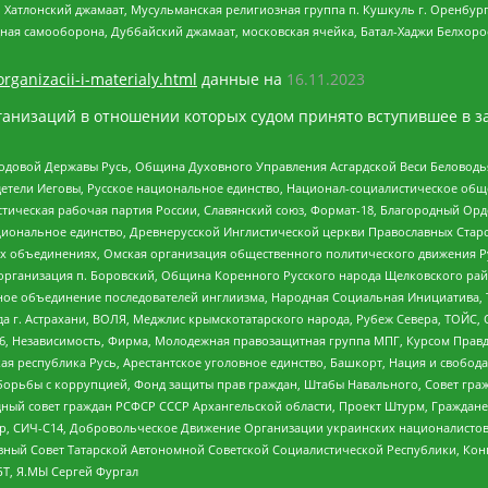
, Хатлонский джамаат, Мусульманская религиозная группа п. Кушкуль г. Оренбу
ная самооборона, Дуббайский джамаат, московская ячейка, Батал-Хаджи Белхор
organizacii-i-materialy.html
данные на
16.11.2023
анизаций в отношении которых судом принято вступившее в з
 Родовой Державы Русь, Община Духовного Управления Асгардской Веси Беловод
детели Иеговы, Русское национальное единство, Национал-социалистическое об
истическая рабочая партия России, Славянский союз, Формат-18, Благородный Ор
ациональное единство, Древнерусской Инглистической церкви Православных Ста
ных объединениях, Омская организация общественного политического движения Р
рганизация п. Боровский, Община Коренного Русского народа Щелковского район
гиозное объединение последователей инглиизма, Народная Социальная Инициатива,
 г. Астрахани, ВОЛЯ, Меджлис крымскотатарского народа, Рубеж Севера, ТОЙС, 
6, Независимость, Фирма, Молодежная правозащитная группа МПГ, Курсом Правд
ая республика Русь, Арестантское уголовное единство, Башкорт, Нация и свобода,
орьбы с коррупцией, Фонд защиты прав граждан, Штабы Навального, Совет гражд
ный совет граждан РСФСР СССР Архангельской области, Проект Штурм, Граждане 
tsApp, СИЧ-С14, Добровольческое Движение Организации украинских националисто
ный Совет Татарской Автономной Советской Социалистической Республики, Кон
БТ, Я.МЫ Сергей Фургал