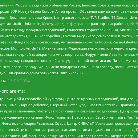
правления, Форум гражданского общества Россия, Беллона, Союз жителей острово
роды, BDR Novaja Gazeta-Europe, Алтай проект, Образовательный дом прав челов
еван, Дом прав человека Крым, Центр дикого лосося, TVR Studios, ТВ Дождь, Це
урятия, Uralic, UnKremlin, Международная федерация транспортных рабочих, Ист
ейских и международных исследований, Общество Сторожевой башни, Библии и тр
омитет действия, РЭНД корпорейшн, Русская Америка за демократию в России, Н
фалия, Фонд глобальной помощи, Антивоенный комитет России, Russie-Libertes, L
lection Monitor, Article 19, Мнение медиа, Федерация анархического черного кр
и гендерной демократии и миротворчества, Форум имени Льва Копелева, American C
г, Школа международных отношений и государственной политики им Питера Мунка
 Немцова за Свободу, Фонд имени Фридриха Науманна за свободу, Феминистско
медиа, Либерально-демократическая Лига Украины
 на
13.05.2024
ого агента:
р немецкой и европейской культуры, Центр гендерных исследований, Фонд защи
ЧА, Гуманитарное действие, Открытый Петербург, Лига Избирателей, Правовая 
иту прав заключенных, Институт глобализации и социальных движений, Центр 
ужденным и их семьям, Фонд Тольятти, Новое время, Серебряная тайга, Так-Так-
, Фонд имени Андрея Рылькова, Сфера, Центр СИБАЛЬТ, Уральская правозащитна
невосточный центр развития гражданских инициатив и социального партнерства, 
 организаций, Частное учреждение в Калининграде Совета Министров северных 