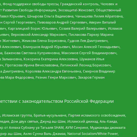
н, Фонд поддержки свободы прессы, Гражданский контроль, Человек и
тут Развития Свободы Информации, Экозащита!-Женсовет, Общественный
й Павел Юрьевич, Шнырова Ольга Вадимовна, Чанышева Лилия Айратовна,
ин Сергей Георгиевич, Пивоваров Андрей Сергеевич, Аверин Виталий
вич, Каргалицкий Борис Юльевич, Созаев Валерий Валерьевич, Исламов
льевич, Верховский Александр Маркович, Пислакова-Паркер Марина
н Збигневич, Жемкова Елена Борисовна, Гудков Лев Дмитриевич,
й Алексеевич, Блинушов Андрей Юрьевич, Мосин Алексей Геннадьевич,
а, Баженова Светлана Куприяновна, Максимов Сергей Владимирович,
а Залмановна, Кокорина Екатерина Алексеевна, Шуманов Илья
ч, Протасова Ирина Вячеславовна, Литинский Леонид Борисович,
а Дмитриевна, Королева Александра Евгеньевна, Смирнов Владимир
ова Мара Федоровна, Резник Генри Маркович, Захаров Герман
етствии с законодательством Российской Федерации
 Исламская группа, Братья-мусульмане, Партия исламского освобождения,
едия, Дом двух святых, Джунд аш-Шам, Исламский джихад, Аль-Каида,
жр от Аллаха Субхану уа Тагьаля SHAM, АУМ Синрике, Муджахеды джамаата
рир аш-Шам, Ахлю Сунна Валь Джамаа, National Socialism/White Power,