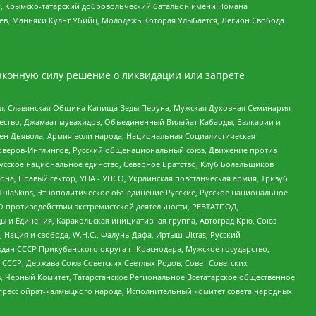
рг, Крымско-татарский добровольческий батальон имени Номана
оев, Маньяки Культ Убийц, Молодёжь Которая Улыбается, Легион Свобода
аконную силу решение о ликвидации или запрете
ья, Славянская Община Капища Веды Перуна, Мужская Духовная Семинария
щество, Джамаат мувахидов, Объединенный Вилайат Кабарды, Балкарии и
ден Дьявола, Армия воли народа, Национальная Социалистическая
роверов-Инглингов, Русский общенациональный союз, Движение против
усское национальное единство, Северное Братство, Клуб Болельщиков
а, Правый сектор, УНА - УНСО, Украинская повстанческая армия, Тризуб
 TulaSkins, Этнополитическое объединение Русские, Русское национальное
О противодействии экстремистской деятельности, РЕВТАТПОД,
ы и Единения, Каракольская инициативная группа, Автоград Крю, Союз
 Нация и свобода, W.H.С., Фалунь Дафа, Иртыш Ultras, Русский
ан СССР Прикубанского округа г. Краснодара, Мужское государство,
СССР, Держава Союз Советских Светлых Родов, Совет Советских
в, Черный Комитет, Татарстанское Региональное Всетатарское общественное
гресс ойрат-калмыцкого народа, Исполнительный комитет совета народных