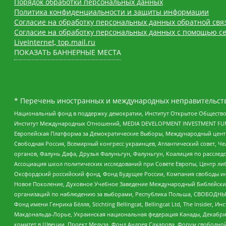
Порядок обработки персональных данных
Политика конфиденциальности и защиты информации
Согласие на обработку персональных данных обратной свя
Согласие на обработку персональных данных с помощью се
LiveInternet, top.mail.ru
ПОКАЗАТЬ БАННЕРНЫЕ МЕСТА
* Перечень иностранных и международных неправительств
Национальный фонд в поддержку демократии, Институт Открытое Общество
Институт Международных Отношений, MEDIA DEVELOPMENT INVESTMENT FUND,
Европейская Платформа за Демократические Выборы, Международный цент
Свободная Россия, Всемирный конгресс украинцев, Атлантический совет, Ч
органов, Фалунь Дафа, Друзья Фалуньгун, Фалуньгун, Коалиция по рассле
Ассоциация школ политических исследований при Совете Европы, Центр ли
Оксфордский российский фонд, Фонд Будущее России, Компания свободы ин
Новое Поколение, Духовное Учебное Заведение Международный Библейский
организаций по наблюдению за выборами, Республика Польша, СВОБОДНЫЙ
Фонд имени Генриха Бёлля, Stichting Bellingcat, Bellingcat Ltd, The Inside
Макдональда-Лорье, Украинская национальная федерация Канады, Декабрис
комитет в Швеции, Проект Медуза, Фонд Андрея Сахарова, Форум свободной 