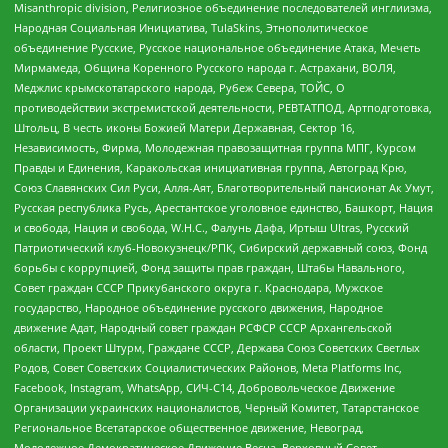
Misanthropic division, Религиозное объединение последователей инглиизма,
Народная Социальная Инициатива, TulaSkins, Этнополитическое
объединение Русские, Русское национальное объединение Атака, Мечеть
Мирмамеда, Община Коренного Русского народа г. Астрахани, ВОЛЯ,
Меджлис крымскотатарского народа, Рубеж Севера, ТОЙС, О
противодействии экстремистской деятельности, РЕВТАТПОД, Артподготовка,
Штольц, В честь иконы Божией Матери Державная, Сектор 16,
Независимость, Фирма, Молодежная правозащитная группа МПГ, Курсом
Правды и Единения, Каракольская инициативная группа, Автоград Крю,
Союз Славянских Сил Руси, Алля-Аят, Благотворительный пансионат Ак Умут,
Русская республика Русь, Арестантское уголовное единство, Башкорт, Нация
и свобода, Нация и свобода, W.H.С., Фалунь Дафа, Иртыш Ultras, Русский
Патриотический клуб-Новокузнецк/РПК, Сибирский державный союз, Фонд
борьбы с коррупцией, Фонд защиты прав граждан, Штабы Навального,
Совет граждан СССР Прикубанского округа г. Краснодара, Мужское
государство, Народное объединение русского движения, Народное
движение Адат, Народный совет граждан РСФСР СССР Архангельской
области, Проект Штурм, Граждане СССР, Держава Союз Советских Светлых
Родов, Совет Советских Социалистических Районов, Meta Platforms Inc,
Facebook, Instagram, WhatsApp, СИЧ-С14, Добровольческое Движение
Организации украинских националистов, Черный Комитет, Татарстанское
Региональное Всетатарское общественное движение, Невоград,
Молодежное Демократическое Движение Весна, Верховный Совет