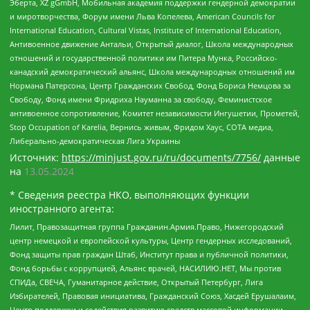
Эберта, XZ gGmbH, Мобильная академия поддержки гендерной демократии
и миротворчества, Форум имени Льва Копелева, American Councils for
International Education, Cultural Vistas, Institute of International Education,
Антивоенное движение Антальи, Открытый диалог, Школа международных
отношений и государственной политики им Питера Мунка, Российско-
канадский демократический альянс, Школа международных отношений им
Нормана Патерсона, Центр Гражданских Свобод, Фонд Бориса Немцова за
Свободу, Фонд имени Фридриха Науманна за свободу, Феминистское
антивоенное сопротивление, Комитет независимости Ингушетии, Прометей,
Stop Occupation of Karelia, Вернись живым, Фридом Хаус, СОТА медиа,
Либерально-демократическая Лига Украины
Источник:
https://minjust.gov.ru/ru/documents/7756/
данные
на
13.05.2024
* Сведения реестра НКО, выполняющих функции
иностранного агента:
Лилит, Правозащитная группа Гражданин.Армия.Право, Нижегородский
центр немецкой и европейской культуры, Центр гендерных исследований,
Фонд защиты прав граждан Штаб, Институт права и публичной политики,
Фонд борьбы с коррупцией, Альянс врачей, НАСИЛИЮ.НЕТ, Мы против
СПИДа, СВЕЧА, Гуманитарное действие, Открытый Петербург, Лига
Избирателей, Правовая инициатива, Гражданский Союз, Хасдей Ерушалаим,
Центр поддержки и содействия развитию средств массовой информации,