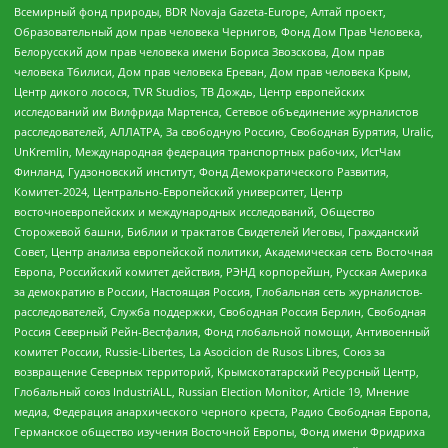
Всемирный фонд природы, BDR Novaja Gazeta-Europe, Алтай проект,
Образовательный дом прав человека Чернигов, Фонд Дом Прав Человека,
Белорусский дом прав человека имени Бориса Звозскова, Дом прав
человека Тбилиси, Дом прав человека Ереван, Дом прав человека Крым,
Центр дикого лосося, TVR Studios, ТВ Дождь, Центр европейских
исследований им Вилфрида Мартенса, Сетевое объединение журналистов
расследователей, АЛЛАТРА, За свободную Россию, Свободная Бурятия, Uralic,
UnKremlin, Международная федерация транспортных рабочих, ИстЧам
Финланд, Гудзоновский институт, Фонд Демократического Развития,
Комитет-2024, Центрально-Европейский университет, Центр
восточноевропейских и международных исследований, Общество
Сторожевой башни, Библии и трактатов Свидетелей Иеговы, Гражданский
Совет, Центр анализа европейской политики, Академическая сеть Восточная
Европа, Российский комитет действия, РЭНД корпорейшн, Русская Америка
за демократию в России, Настоящая Россия, Глобальная сеть журналистов-
расследователей, Служба поддержки, Свободная Россия Берлин, Свободная
Россия Северный Рейн-Вестфалия, Фонд глобальной помощи, Антивоенный
комитет России, Russie-Libertes, La Asocicion de Rusos Libres, Союз за
возвращение Северных территорий, Крымскотатарский Ресурсный Центр,
Глобальный союз IndustriALL, Russian Election Monitor, Article 19, Мнение
медиа, Федерация анархического черного креста, Радио Свободная Европа,
Германское общество изучения Восточной Европы, Фонд имени Фридриха