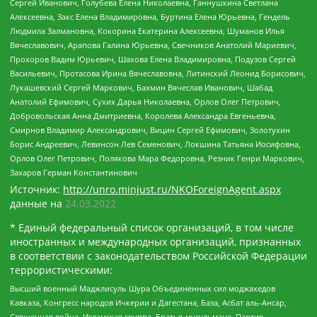
Сергей Иванович, Голубева Елена Николаевна, Ганнушкина Светлана
Алексеевна, Закс Елена Владимировна, Буртина Елена Юрьевна, Гендель
Людмила Залмановна, Кокорина Екатерина Алексеевна, Шуманов Илья
Вячеславович, Арапова Галина Юрьевна, Свечников Анатолий Мариевич,
Прохоров Вадим Юрьевич, Шахова Елена Владимировна, Подузов Сергей
Васильевич, Протасова Ирина Вячеславовна, Литинский Леонид Борисович,
Лукашевский Сергей Маркович, Бахмин Вячеслав Иванович, Шабад
Анатолий Ефимович, Сухих Дарья Николаевна, Орлов Олег Петрович,
Добровольская Анна Дмитриевна, Королева Александра Евгеньевна,
Смирнов Владимир Александрович, Вицин Сергей Ефимович, Золотухин
Борис Андреевич, Левинсон Лев Семенович, Локшина Татьяна Иосифовна,
Орлов Олег Петрович, Полякова Мара Федоровна, Резник Генри Маркович,
Захаров Герман Константинович
Источник:
http://unro.minjust.ru/NKOForeignAgent.aspx
данные на
24.03.2022
* Единый федеральный список организаций, в том числе
иностранных и международных организаций, признанных
в соответствии с законодательством Российской Федерации
террористическими:
Высший военный Маджлисуль Шура Объединенных сил моджахедов
Кавказа, Конгресс народов Ичкерии и Дагестана, База, Асбат аль-Ансар,
Священная война, Исламская группа, Братья-мусульмане, Партия