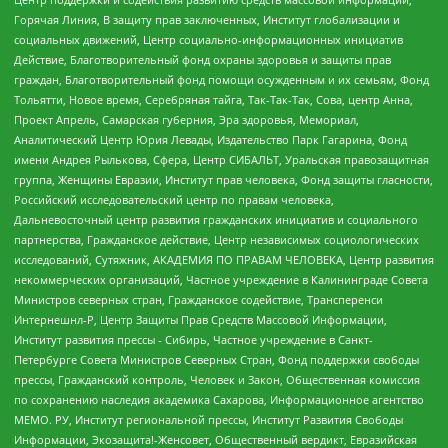
Горячая Линия, В защиту прав заключенных, Институт глобализации и
социальных движений, Центр социально-информационных инициатив
Действие, Благотворительный фонд охраны здоровья и защиты прав
граждан, Благотворительный фонд помощи осужденным и их семьям, Фонд
Тольятти, Новое время, Серебряная тайга, Так-Так-Так, Сова, центр Анна,
Проект Апрель, Самарская губерния, Эра здоровья, Мемориал,
Аналитический Центр Юрия Левады, Издательство Парк Гагарина, Фонд
имени Андрея Рылькова, Сфера, Центр СИБАЛЬТ, Уральская правозащитная
группа, Женщины Евразии, Институт прав человека, Фонд защиты гласности,
Российский исследовательский центр по правам человека,
Дальневосточный центр развития гражданских инициатив и социального
партнерства, Гражданское действие, Центр независимых социологических
исследований, Сутяжник, АКАДЕМИЯ ПО ПРАВАМ ЧЕЛОВЕКА, Центр развития
некоммерческих организаций, Частное учреждение в Калининграде Совета
Министров северных стран, Гражданское содействие, Трансперенси
Интернешнл-Р, Центр Защиты Прав Средств Массовой Информации,
Институт развития прессы - Сибирь, Частное учреждение в Санкт-
Петербурге Совета Министров Северных Стран, Фонд поддержки свободы
прессы, Гражданский контроль, Человек и Закон, Общественная комиссия
по сохранению наследия академика Сахарова, Информационное агентство
МЕМО. РУ, Институт региональной прессы, Институт Развития Свободы
Информации, Экозащита!-Женсовет, Общественный вердикт, Евразийская