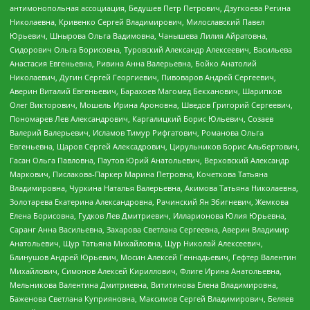
антимонопольная ассоциация, Бедушев Петр Петрович, Дзугкоева Регина
Николаевна, Кривенко Сергей Владимирович, Милославский Павел
Юрьевич, Шнырова Ольга Вадимовна, Чанышева Лилия Айратовна,
Сидорович Ольга Борисовна, Туровский Александр Алексеевич, Васильева
Анастасия Евгеньевна, Ривина Анна Валерьевна, Бойко Анатолий
Николаевич, Дугин Сергей Георгиевич, Пивоваров Андрей Сергеевич,
Аверин Виталий Евгеньевич, Барахоев Магомед Бекханович, Шарипков
Олег Викторович, Мошель Ирина Ароновна, Шведов Григорий Сергеевич,
Пономарев Лев Александрович, Каргалицкий Борис Юльевич, Созаев
Валерий Валерьевич, Исламов Тимур Рифгатович, Романова Ольга
Евгеньевна, Щаров Сергей Алексадрович, Цирульников Борис Альбертович,
Гасан Ольга Павловна, Паутов Юрий Анатольевич, Верховский Александр
Маркович, Пислакова-Паркер Марина Петровна, Кочеткова Татьяна
Владимировна, Чуркина Наталья Валерьевна, Акимова Татьяна Николаевна,
Золотарева Екатерина Александровна, Рачинский Ян Збигневич, Жемкова
Елена Борисовна, Гудков Лев Дмитриевич, Илларионова Юлия Юрьевна,
Саранг Анна Васильевна, Захарова Светлана Сергеевна, Аверин Владимир
Анатольевич, Щур Татьяна Михайловна, Щур Николай Алексеевич,
Блинушов Андрей Юрьевич, Мосин Алексей Геннадьевич, Гефтер Валентин
Михайлович, Симонов Алексей Кириллович, Флиге Ирина Анатольевна,
Мельникова Валентина Дмитриевна, Вититинова Елена Владимировна,
Баженова Светлана Куприяновна, Максимов Сергей Владимирович, Беляев