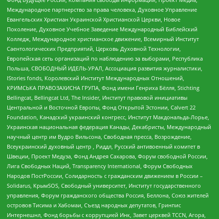
Международное партнерство за права человека, Духовное Управление
Евангельских Христиан Украинской Христианской Церкви, Новое
Поколение, Духовное Учебное Заведение Международный Библейский
Колледж, Международное христианское движение, Всемирный Институт
Саентологических Предприятий, Церковь Духовной Технологии,
Европейская сеть организаций по наблюдению за выборами, Республика
Польша, СВОБОДНЫЙ ИДЕЛЬ-УРАЛ, Ассоциация развития журналистики,
IStories fonds, Королевский Институт Международных Отношений,
КРИМСЬКА ПРАВОЗАХИСНА ГРУПА, Фонд имени Генриха Бёлля, Stichting
Bellingcat, Bellingcat Ltd, The Insider, Институт правовой инициативы
Центральной и Восточной Европы, Фонд Открытой Эстонии, Calvert 22
Foundation, Канадский украинский конгресс, Институт Макдональда-Лорье,
Украинская национальная федерация Канады, Декабристы, Международный
научный центр им Вудро Вильсона, Свободная пресса, Возрождение,
Всеукраинский духовный центр , Риддл, Русский антивоенный комитет в
Швеции, Проект Медуза, Фонд Андрея Сахарова, Форум свободной России,
Лига Свободных Наций, Transparеncy International, Форум Свободных
Народов ПостРоссии, Солидарность с гражданским движением в России –
Solidarus, КрымSOS, Свободный университет, Институт государственного
управления, Форум гражданского общества Россия, Беллона, Союз жителей
островов Тисима и Хабомаи, Съезд народных депутатов, Гринпис
Интернешнл, Фонд борьбы с коррупцией Инк, Завет церквей TCCN, Агора,