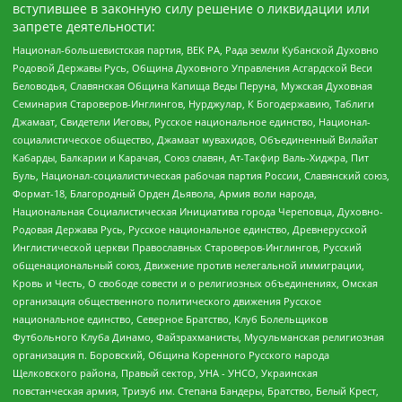
вступившее в законную силу решение о ликвидации или
запрете деятельности:
Национал-большевистская партия, ВЕК РА, Рада земли Кубанской Духовно
Родовой Державы Русь, Община Духовного Управления Асгардской Веси
Беловодья, Славянская Община Капища Веды Перуна, Мужская Духовная
Семинария Староверов-Инглингов, Нурджулар, К Богодержавию, Таблиги
Джамаат, Свидетели Иеговы, Русское национальное единство, Национал-
социалистическое общество, Джамаат мувахидов, Объединенный Вилайат
Кабарды, Балкарии и Карачая, Союз славян, Ат-Такфир Валь-Хиджра, Пит
Буль, Национал-социалистическая рабочая партия России, Славянский союз,
Формат-18, Благородный Орден Дьявола, Армия воли народа,
Национальная Социалистическая Инициатива города Череповца, Духовно-
Родовая Держава Русь, Русское национальное единство, Древнерусской
Инглистической церкви Православных Староверов-Инглингов, Русский
общенациональный союз, Движение против нелегальной иммиграции,
Кровь и Честь, О свободе совести и о религиозных объединениях, Омская
организация общественного политического движения Русское
национальное единство, Северное Братство, Клуб Болельщиков
Футбольного Клуба Динамо, Файзрахманисты, Мусульманская религиозная
организация п. Боровский, Община Коренного Русского народа
Щелковского района, Правый сектор, УНА - УНСО, Украинская
повстанческая армия, Тризуб им. Степана Бандеры, Братство, Белый Крест,