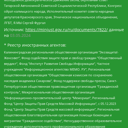
Татарской Автономной Советской Социалистической Республики, Конгресс
ойрат-калмыцкого народа, Исполнительный комитет совета народных
депутатов Красноярского края, Этническое национальное объединение,
ЛГБТ, Я.МЫ Сергей Фургал
Источник:
https://minjust.gov.ru/ru/documents/7822/
данные
на
03.05.2024
* Реестр иностранных агентов:
Калининградская региональная общественная организация "Экозащита!-Женсовет", Фонд содействия защите прав и свобод граждан "Общественный вердикт", Фонд "Институт Развития Свободы Информации", Частное учреждение "Информационное агентство МЕМО. РУ", Региональная общественная организация "Общественная комиссия по сохранению наследия академика Сахарова", Фонд поддержки свободы прессы, Санкт-Петербургская общественная правозащитная организация "Гражданский контроль", Межрегиональная общественная организация "Информационно-просветительский центр "Мемориал", Региональный Фонд "Центр Защиты Прав Средств Массовой Информации", с 05.12.2023 Фонд "Центр Защиты Прав Средств массовой информации", Региональная общественная благотворительная организация помощи беженцам и мигрантам "Гражданское содействие", Негосударственное образовательное учреждение дополнительного профессионального образования (повышение квалификации) специалистов "АКАДЕМИЯ ПО ПРАВАМ ЧЕЛОВЕКА", Свердловская региональная общественная организация "Сутяжник", Автономная некоммерческая организация "Центр независимых социологических исследований", Союз общественных объединений "Российский исследовательский центр по правам человека", Региональное общественное учреждение научно-информационный центр "МЕМОРИАЛ", Некоммерческая организация "Фонд защиты гласности", Автономная некоммерческая организация "Институт прав человека", Городская общественная организация "Екатеринбургское общество "МЕМОРИАЛ", Городская общественная организация "Рязанское историко-просветительское и правозащитное общество "Мемориал" (Рязанский Мемориал), Челябинский региональный орган общественной самодеятельности – женское общественное объединение "Женщины Евразии", Челябинский региональный орган общественной самодеятельности "Уральская правозащитная группа", Фонд содействия защите здоровья и социальной справедливости имени Андрея Рылькова, Автономная Некоммерческая Организация "Аналитический Центр Юрия Левады", Автономная некоммерческая организация социальной поддержки населения "Проект Апрель", Региональная общественная организация помощи женщинам и детям, находящимся в кризисной ситуации "Информационно-методический центр "Анна", Фонд содействия развитию массовых коммуникаций и правовому просвещению "Так-так-Так", Фонд содействия устойчивому развитию "Серебряная тайга", Свердловский региональный общественный фонд социальных проектов "Новое время", "Idel.Реалии", Кавказ.Реалии, Крым.Реалии, Телеканал Настоящее Время, Татаро-башкирская служба Радио Свобода (Azatliq Radiosi), Радио Свободная Европа/Радио Свобода (PCE/PC), "Сибирь.Реалии", "Фактограф", Благотворительный фонд помощи осужденным и их семьям, Автономная некоммерческая организация "Институт глобализации и социальных движений", Фонд "В защиту прав заключенных", Частное учреждение "Центр поддержки и содействия развитию средств массовой информации", Пензенский региональный общественный благотворительный фонд "Гражданский союз", "Север.Реалии", Некоммерческая организация Фонд "Правовая инициатива", Общество с ограниченной ответственностью "Радио Свободная Европа/Радио Свобода", Чешское информационное агентство "MEDIUM-ORIENT", Красноярская региональная общественная организация "Мы против СПИДа", Камалягин Денис Николаевич, Маркелов Сергей Евгеньевич, Пономарев Лев Александрович, Савицкая Людмила Алексеевна, Автономная некоммерческая организация "Центр по работе с проблемой насилия "НАСИЛИЮ.НЕТ", Межрегиональный профессиональный союз работников здравоохранения "Альянс врачей", Юридическое лицо, зарегистрированное в Латвийской Республике, SIA "Medusa Project" (регистрационный номер 40103797863, дата регистрации 10.06.2014), Некоммерческая организация "Фонд по борьбе с коррупцией", Автономная некоммерческая организация "Институт права и публичной политики", Баданин Роман Сергеевич, Гликин Максим Александрович, Железнова Мария Михайловна, Лукьянова Юлия Сергеевна, Маетная Елизавета Витальевна, Маняхин Петр Борисович, Чуракова Ольга Владимировна, Ярош Юлия Петровна, Юридическое лицо "The Insider SIA", зарегистрированное в Риге, Латвийская Республика (дата регистрации 26.06.2015), являющееся администратором доменного имени интернет-издания "The Insider SIA", https://theins.ru, Постернак Алексей Евгеньевич, Рубин Михаил Аркадьевич, Анин Роман Александрович, Юридическое лицо Istories fonds, зарегистрированное в Латвийской Республике (регистрационный номер 50008295751, дата регистрации 24.02.2020), Великовский Дмитрий Александрович, Долинина Ирина Николаевна, Мароховская Алеся Алексеевна, Шлейнов Роман Юрьевич, Шмагун Олеся Валентиновна, Общество с ограниченной ответственностью "Альтаир 2021", Общество с ограниченной ответственностью "Вега 2021", Общество с ограниченной ответственностью "Главный редактор 2021", Общество с ограниченной ответственностью "Ромашки монолит", Важенков Артем Валерьевич, Ивановская областная общественная организация "Центр гендерных исследований", Гурман Юрий Альбертович, Медиапроект "ОВД-Инфо", Егоров Владимир Владимирович, Жилинский Владимир Александрович, Общество с ограниченной ответственностью "ЗП", Иванова София Юрьевна, Карезина Инна Павловна, Кильтау Екатерина Викторовна, Петров Алексей Викторович, Пискунов Сергей Евгеньевич, Смирнов Сергей Сергеевич, Тихонов Михаил Сергеевич, Общество с ограниченной ответственностью "ЖУРНАЛИСТ-ИНОСТРАННЫЙ АГЕНТ", Арапова Галина Юрьевна, Вольтская Татьяна Анатольевна, Американская компания "Mason G.E.S. Anonymous Foundation" (США), являющаяся владельцем интернет-издания https://mnews.world/, Компания "Stichting Bellingcat", зарегистрированная в Нидерландах (дата регистрации 11.07.2018), Захаров Андрей Вячеславович, Клепиковская Екатерина Дмитриевна, Общество с ограниченной ответственностью "МЕМО", Перл Роман Александрович, Симонов Евгений Алексеевич, Соловьева Елена Анатольевна, Сотников Даниил Владимирович, Сурначева Елизавета Дмитриевна, Автономная некоммерческая организация по защите прав человека и информированию населения "Якутия – Наше Мнение", Общество с ограниченной ответственностью "Москоу диджитал медиа", с 26.01.2023 Общество с ограниченной ответственностью "Чайка Белые сады", Ветошкина Валерия Валерьевна, Заговора Максим Александрович, Межрегиональное общественное движение "Российская ЛГБТ - сеть", Оленичев Максим Владимирович, Павлов Иван Юрьевич, Скворцова Елена Сергеевна, Общество с ограниченной ответственностью "Как бы инагент", Кочетков Игорь Викторович, Общество с ограниченной ответственностью "Честные выборы", Еланчик Олег Александрович, Общество с ограниченной ответственностью "Нобелевский призыв", Гималова Регина Эмилевна, Григорьев Андрей Валерьевич, Григорьева Алина Александровна, Ассоциация по содействию защите прав призывников, альтернативнослужащих и военнослужащих "Правозащитная группа "Гражданин.Армия.Право", Хисамова Регина Фаритовна, Автономная некоммерческая организация по реализации социально-правовых программ "Лилит", Дальневосточное общественное движение "Маяк", Санкт-Петербургская ЛГБТ-инициативная группа "Выход", Инициативная группа ЛГБТ+ "Реверс", Алексеев Андрей Викторович, Бекбулатова Таисия Львовна, Беляев Иван Михайлович, Владыкина Елена Сергеевна, Гельман Марат Александрович, Никульшина Вероника Юрьевна, Толоконникова Надежда Андреевна, Шендерович Виктор Анатольевич, Общество с ограниченной ответственностью "Данное сообщение", Общество с ограниченной ответственностью Издательский дом "Новая глава", Айнбиндер Александра Александровна, Московский комьюнити-центр для ЛГБТ+инициатив, Благотворительный фонд развития филантропии, Deutsche Welle (Германия, Kurt-Schumacher-Strasse 3, 53113 Bonn), Борзунова Мария Михайловна, Воробьев Виктор Викторович, Голубева Анна Львовна, Константинова Алла Михайловна, Малкова Ирина Владимировна, Мурадов Мурад Абдулгалимович, Осетинская Елизавета Николаевна, Понасенков Евгений Николаевич, Ганапольский Матвей Юрьевич, Киселев Евгений Алексеевич, Борухович Ирина Григорьевна, Дремин Иван Тимофеевич, Дубровский Дмитрий Викторович, Красноярская региональная общественная организация поддержки и развития альтернативных образовательных технологий и межкультурных коммуникаций "ИНТЕРРА", Маяковская Екатерина Алексеевна, Фейгин Марк Захарович, Филимонов Андрей Викторович, Дзугкоева Регина Николаевна, Доброхотов Роман Александрович, Дудь Юрий Александрович, Елкин Сергей Владимирович, Кругликов Кирилл Игоревич, Сабунаева Мария Леонидовна, Семенов Алексей Владимирович, Шаинян Карен Багратович, Шульман Екатерина Михайловна, Асафьев Артур Валерьевич, Вахштайн Виктор Семенович, Венедиктов Алексей Алексеевич, Лушникова Екатерина Евгеньевна, Волков Леонид Михайлович, Невзоров Александр Глебович, Пархоменко Сергей Борисович, Сироткин Ярослав Николаевич, Кара-Мурза Владимир Владимирович, Баранова Наталья Владимировна, Гозман Леонид Яковлевич, Кагарлицкий Борис Юльевич, Климарев Михаил Валерьевич, Милов Владимир Станиславович, Автономная некоммерческая организация Краснодарский центр современного искусства "Типография", Моргенштерн Алишер Тагирович, Соболь Любовь Эдуардовна, Общество с ограниченной ответственностью "ЛИЗА НОРМ", Каспаров Гарри Кимович, Ходорковский Михаил Борисович, Общество с ограниченной ответственностью "Апрельские тезисы", Данилович Ирина Брониславовна, Кашин Олег Владимирович, Петров Николай Владимирович, Пивоваров Алексей Владимирович, Соколов Михаил Владимирович, Цветкова Юлия Владимировна, Чичваркин Евгений Александрович, Комитет против пыток/Команда против пыток, Общество с ограниченной ответственностью "Первый научный", Общество с ограниченной ответственностью "Вертолет и ко", Белоцерковская Вероника Борисовна, Кац Максим Евгеньевич, Лазарева Татьяна Юрьевна, Шаведдинов Руслан Табризович, Яшин Илья Валерьевич, Общество с ограниченной ответственностью "Иноагент ААВ", Алешковский Дмитрий Петрович, Альбац Евгения Марковна, Быков Дмитрий Львович, Галямина Юлия Евгеньевна, Лойко Сергей Леонидович, Мартынов Кирилл Константинович, Медведев Сергей Александрович, Крашенинников Федор Геннадиевич, Гордеева Катерина Вл