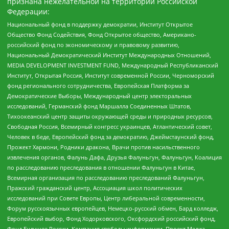
признана нежелательной на территории Российской
Федерации:
Национальный фонд в поддержку демократии, Институт Открытое
Общество Фонд Содействия, Фонд Открытое общество, Американо-
российский фонд по экономическому и правовому развитию,
Национальный Демократический Институт Международных Отношений,
MEDIA DEVELOPMENT INVESTMENT FUND, Международный Республиканский
Институт, Открытая Россия, Институт современной России, Черноморский
фонд регионального сотрудничества, Европейская Платформа за
Демократические Выборы, Международный центр электоральных
исследований, Германский фонд Маршалла Соединенных Штатов,
Тихоокеанский центр защиты окружающей среды и природных ресурсов,
Свободная Россия, Всемирный конгресс украинцев, Атлантический совет,
Человек в беде, Европейский фонд за демократию, Джеймстаунский фонд,
Прожект Хармони, Родники дракона, Врачи против насильственного
извлечения органов, Фалунь Дафа, Друзья Фалуньгун, Фалуньгун, Коалиция
по расследованию преследования в отношении Фалуньгун в Китае,
Всемирная организация по расследованию преследований Фалуньгун,
Пражский гражданский центр, Ассоциация школ политических
исследований при Совете Европы, Центр либеральной современности,
Форум русскоязычных европейцев, Немецко-русский обмен, Бард колледж,
Европейский выбор, Фонд Ходорковского, Оксфордский российский фонд,
Фонд Будущее России, Компания свободы информации, Проект Медиа,