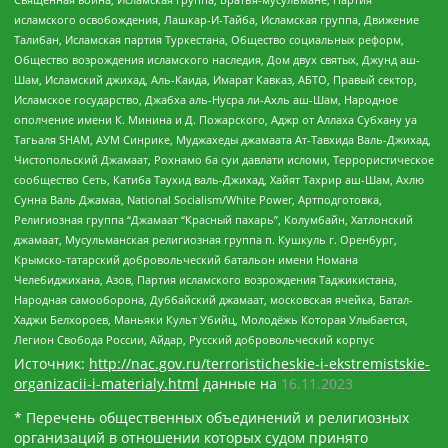
исламского освобождения, Лашкар-И-Тайба, Исламская группа, Движение
Талибан, Исламская партия Туркестана, Общество социальных реформ,
Общество возрождения исламского наследия, Дом двух святых, Джунд аш-
Шам, Исламский джихад, Аль-Каида, Имарат Кавказ, АБТО, Правый сектор,
Исламское государство, Джабха аль-Нусра ли-Ахль аш-Шам, Народное
ополчение имени К. Минина и Д. Пожарского, Аджр от Аллаха Субхану уа
Тагьаля SHAM, АУМ Синрике, Муджахеды джамаата Ат-Тавхида Валь-Джихад,
Чистопольский Джамаат, Рохнамо ба суи давлати исломи, Террористическое
сообщество Сеть, Катиба Таухид валь-Джихад, Хайят Тахрир аш-Шам, Ахлю
Сунна Валь Джамаа, National Socialism/White Power, Артподготовка,
Религиозная группа “Джамаат “Красный пахарь”, Колумбайн, Хатлонский
джамаат, Мусульманская религиозная группа п. Кушкуль г. Оренбург,
Крымско-татарский добровольческий батальон имени Номана
Челебиджихана, Азов, Партия исламского возрождения Таджикистана,
Народная самооборона, Дуббайский джамаат, московская ячейка, Батал-
Хаджи Белхороев, Маньяки Культ Убийц, Молодёжь Которая Улыбается,
Легион Свобода России, Айдар, Русский добровольческий корпус
Источник:
http://nac.gov.ru/terroristicheskie-i-ekstremistskie-
organizacii-i-materialy.html
данные на
16.11.2023
* Перечень общественных объединений и религиозных
организаций в отношении которых судом принято