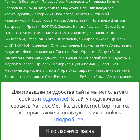
Для повышения удобства сайта мы используем
cookies (
подробнее
). К сайту подключены
Источник:
https://minjust.gov.ru/uploaded/files/reestr-
сервисы Yandex.Metrika, LiveInternet, top.mail.ru,
inostrannyih-agentov-22-03-2024.pdf
данные на
22.03.2024
которые также используют файлы cookies
(
подробнее
).
Я согласен/согласна