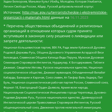
Хаджи Белхороев, Маньяки Культ Убийц, Молодёжь Которая Улыбается,
Легион Свобода России, Айдар, Русский добровольческий корпус
Источник:
http://nac.gov.ru/terroristicheskie-i-ekstremistskie-
organizacii-i-materialy.html
данные на
16.11.2023
* Перечень общественных объединений и религиозных
организаций в отношении которых судом принято
вступившее в законную силу решение о ликвидации или
запрете деятельности:
Национал-большевистская партия, ВЕК РА, Рада земли Кубанской Духовно
Родовой Державы Русь, Община Духовного Управления Асгардской Веси
Беловодья, Славянская Община Капища Веды Перуна, Мужская Духовная
Семинария Староверов-Инглингов, Нурджулар, К Богодержавию, Таблиги
Джамаат, Свидетели Иеговы, Русское национальное единство, Национал-
социалистическое общество, Джамаат мувахидов, Объединенный Вилайат
Кабарды, Балкарии и Карачая, Союз славян, Ат-Такфир Валь-Хиджра, Пит
Буль, Национал-социалистическая рабочая партия России, Славянский союз,
Формат-18, Благородный Орден Дьявола, Армия воли народа,
Национальная Социалистическая Инициатива города Череповца, Духовно-
Родовая Держава Русь, Русское национальное единство, Древнерусской
Инглистической церкви Православных Староверов-Инглингов, Русский
общенациональный союз, Движение против нелегальной иммиграции,