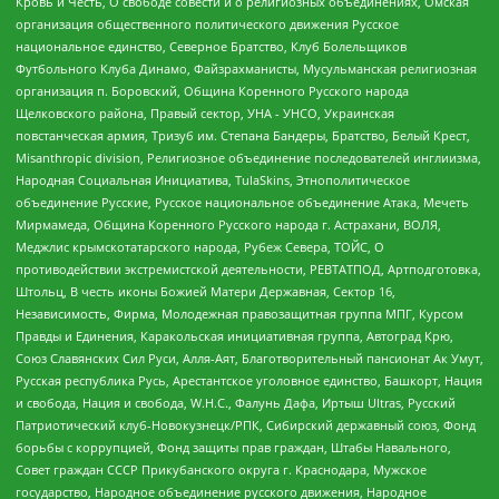
Кровь и Честь, О свободе совести и о религиозных объединениях, Омская
организация общественного политического движения Русское
национальное единство, Северное Братство, Клуб Болельщиков
Футбольного Клуба Динамо, Файзрахманисты, Мусульманская религиозная
организация п. Боровский, Община Коренного Русского народа
Щелковского района, Правый сектор, УНА - УНСО, Украинская
повстанческая армия, Тризуб им. Степана Бандеры, Братство, Белый Крест,
Misanthropic division, Религиозное объединение последователей инглиизма,
Народная Социальная Инициатива, TulaSkins, Этнополитическое
объединение Русские, Русское национальное объединение Атака, Мечеть
Мирмамеда, Община Коренного Русского народа г. Астрахани, ВОЛЯ,
Меджлис крымскотатарского народа, Рубеж Севера, ТОЙС, О
противодействии экстремистской деятельности, РЕВТАТПОД, Артподготовка,
Штольц, В честь иконы Божией Матери Державная, Сектор 16,
Независимость, Фирма, Молодежная правозащитная группа МПГ, Курсом
Правды и Единения, Каракольская инициативная группа, Автоград Крю,
Союз Славянских Сил Руси, Алля-Аят, Благотворительный пансионат Ак Умут,
Русская республика Русь, Арестантское уголовное единство, Башкорт, Нация
и свобода, Нация и свобода, W.H.С., Фалунь Дафа, Иртыш Ultras, Русский
Патриотический клуб-Новокузнецк/РПК, Сибирский державный союз, Фонд
борьбы с коррупцией, Фонд защиты прав граждан, Штабы Навального,
Совет граждан СССР Прикубанского округа г. Краснодара, Мужское
государство, Народное объединение русского движения, Народное