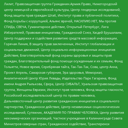
Лилит, Правозащитная группа Гражданин.Армия.Право, Нижегородский
центр немецкой и европейской культуры, Центр гендерных исследований,
Фонд защиты прав граждан Штаб, Институт права и публичной политики,
Фонд борьбы с коррупцией, Альянс врачей, НАСИЛИЮ.НЕТ, Мы против
СПИДа, СВЕЧА, Гуманитарное действие, Открытый Петербург, Лига
Избирателей, Правовая инициатива, Гражданский Союз, Хасдей Ерушалаим,
Центр поддержки и содействия развитию средств массовой информации,
Горячая Линия, В защиту прав заключенных, Институт глобализации и
социальных движений, Центр социально-информационных инициатив
Действие, Благотворительный фонд охраны здоровья и защиты прав
граждан, Благотворительный фонд помощи осужденным и их семьям, Фонд
Тольятти, Новое время, Серебряная тайга, Так-Так-Так, Сова, центр Анна,
Проект Апрель, Самарская губерния, Эра здоровья, Мемориал,
Аналитический Центр Юрия Левады, Издательство Парк Гагарина, Фонд
имени Андрея Рылькова, Сфера, Центр СИБАЛЬТ, Уральская правозащитная
группа, Женщины Евразии, Институт прав человека, Фонд защиты гласности,
Российский исследовательский центр по правам человека,
Дальневосточный центр развития гражданских инициатив и социального
партнерства, Гражданское действие, Центр независимых социологических
исследований, Сутяжник, АКАДЕМИЯ ПО ПРАВАМ ЧЕЛОВЕКА, Центр развития
некоммерческих организаций, Частное учреждение в Калининграде Совета
Министров северных стран, Гражданское содействие, Трансперенси