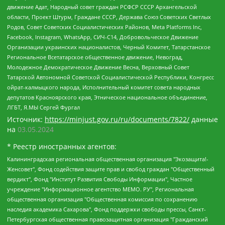
движение Адат, Народный совет граждан РСФСР СССР Архангельской
области, Проект Штурм, Граждане СССР, Держава Союз Советских Светлых
Родов, Совет Советских Социалистических Районов, Meta Platforms Inc,
Facebook, Instagram, WhatsApp, СИЧ-С14, Добровольческое Движение
Организации украинских националистов, Черный Комитет, Татарстанское
Региональное Всетатарское общественное движение, Невоград,
Молодежное Демократическое Движение Весна, Верховный Совет
Татарской Автономной Советской Социалистической Республики, Конгресс
ойрат-калмыцкого народа, Исполнительный комитет совета народных
депутатов Красноярского края, Этническое национальное объединение,
ЛГБТ, Я.МЫ Сергей Фургал
Источник:
https://minjust.gov.ru/ru/documents/7822/
данные
на
03.05.2024
* Реестр иностранных агентов:
Калининградская региональная общественная организация "Экозащита!-Женсовет", Фонд содействия защите прав и свобод граждан "Общественный вердикт", Фонд "Институт Развития Свободы Информации", Частное учреждение "Информационное агентство МЕМО. РУ", Региональная общественная организация "Общественная комиссия по сохранению наследия академика Сахарова", Фонд поддержки свободы прессы, Санкт-Петербургская общественная правозащитная организация "Гражданский контроль", Межрегиональная общественная организация "Информационно-просветительский центр "Мемориал", Региональный Фонд "Центр Защиты Прав Средств Массовой Информации", с 05.12.2023 Фонд "Центр Защиты Прав Средств массовой информации", Региональная общественная благотворительная организация помощи беженцам и мигрантам "Гражданское содействие", Негосударственное образовательное учреждение дополнительного профессионального образования (повышение квалификации) специалистов "АКАДЕМИЯ ПО ПРАВАМ ЧЕЛОВЕКА", Свердловская региональная общественная организация "Сутяжник", Автономная некоммерческая организация "Центр независимых социологических исследований", Союз общественных объединений "Российский исследовательский центр по правам человека", Региональное общественное учреждение научно-информационный центр "МЕМОРИАЛ", Некоммерческая организация "Фонд защиты гласности", Автономная некоммерческая организация "Институт прав человека", Городская общественная организация "Екатеринбургское общество "МЕМОРИАЛ", Городская общественная организация "Рязанское историко-просветительское и правозащитное общество "Мемориал" (Рязанский Мемориал), Челябинский региональный орган общественной самодеятельности – женское общественное объединение "Женщины Евразии", Челябинский региональный орган общественной самодеятельности "Уральская правозащитная группа", Фонд содействия защите здоровья и социальной справедливости имени Андрея Рылькова, Автономная Некоммерческая Организация "Аналитический Центр Юрия Левады", Автономная некоммерческая организация социальной поддержки населения "Проект Апрель", Региональная общественная организация помощи женщинам и детям, находящимся в кризисной ситуации "Информационно-методический центр "Анна", Фонд содействия развитию массовых коммуникаций и правовому просвещению "Так-так-Так", Фонд содействия устойчивому развитию "Серебряная тайга", Свердловский региональный общественный фонд социальных проектов "Новое время", "Idel.Реалии", Кавказ.Реалии, Крым.Реалии, Телеканал Настоящее Время, Татаро-башкирская служба Радио Свобода (Azatliq Radiosi), Радио Свободная Европа/Радио Свобода (PCE/PC), "Сибирь.Реалии", "Фактограф", Благотворительный фонд помощи осужденным и их семьям, Автономная некоммерческая организация "Институт глобализации и социальных движений", Фонд "В защиту прав заключенных", Частное учреждение "Центр поддержки и содействия развитию средств массовой информации", Пензенский региональный общественный благотворительный фонд "Гражданский союз", "Север.Реалии", Некоммерческая организация Фонд "Правовая инициатива", Общество с ограниченной ответственностью "Радио Свободная Европа/Радио Свобода", Чешское информационное агентство "MEDIUM-ORIENT", Красноярская региональная общественная организация "Мы против СПИДа", Камалягин Денис Николаевич, Маркелов Сергей Евгеньевич, Пономарев Лев Александрович, Савицкая Людмила Алексеевна, Автономная некоммерческая организация "Центр по работе с проблемой насилия "НАСИЛИЮ.НЕТ", Межрегиональный профессиональный союз работников здравоохранения "Альянс врачей", Юридическое лицо, зарегистрированное в Латвийской Республике, SIA "Medusa Project" (регистрационный номер 40103797863, дата регистрации 10.06.2014), Некоммерческая организация "Фонд по борьбе с коррупцией", Автономная некоммерческая организация "Институт права и публичной политики", Баданин Роман Сергеевич, Гликин Максим Александрович, Железнова Мария Михайловна, Лукьянова Юлия Сергеевна, Маетная Елизавета Витальевна, Маняхин Петр Борисович, Чуракова Ольга Владимировна, Ярош Юлия Петровна, Юридическое лицо "The Insider SIA", зарегистрированное в Риге, Латвийская Республика (дата регистрации 26.06.2015), являющееся администратором доменного имени интернет-издания "The Insider SIA", https://theins.ru, Постернак Алексей Евгеньевич, Рубин Михаил Аркадьевич, Анин Роман Александрович, Юридическое лицо Istories fonds, зарегистрированное в Латвийской Республике (регистрационный номер 50008295751, дата регистрации 24.02.2020), Великовский Дмитрий Александрович, Долинина Ирина Николаевна, Мароховская Алеся Алексеевна, Шлейнов Роман Юрьевич, Шмагун Олеся Валентиновна, Общество с ограниченной ответственностью "Альтаир 2021", Общество с ограниченной ответственностью "Вега 2021", Общество с ограниченной ответственностью "Главный редактор 2021", Общество с ограниченной ответственностью "Ромашки монолит", Важенков Артем Валерьевич, Ивановская областная общественная организация "Центр гендерных исследований", Гурман Юрий Альбертович, Медиапроект "ОВД-Инфо", Егоров Владимир Владимирович, Жилинский Владимир Александрович, Общество с ограниченной ответственностью "ЗП", Иванова София Юрьевна, Карезина Инна Павловна, Кильтау Екатерина Викторовна, Петров Алексей Викторович, Пискунов Сергей Евгеньевич, Смирнов Сергей Сергеевич, Тихонов Михаил Сергеевич, Общество с ограниченной ответственностью "ЖУРНАЛИСТ-ИНОСТРАННЫЙ АГЕНТ", Арапова Галина Юрьевна, Вольтская Татьяна Анатольевна, Американская компания "Mason G.E.S. Anonymous Foundation" (США), являющаяся владельцем интернет-издания https://mnews.world/, Компания "Stichting Bellingcat", зарегистрированная в Нидерландах (дата регистрации 11.07.2018), Захаров Андрей Вячеславович, Клепиковская Екатерина Дмитриевна, Общество с ограниченной ответственностью "МЕМО", Перл Роман Александрович, Симонов Евгений Алексеевич, Соловьева Елена Анатольевна, Сотников Даниил Владимирович, Сурначева Елизавета Дмитриевна, Автономная некоммерческая организация по защите прав человека и информированию населения "Якутия – Наше Мнение", Общество с ограниченной ответственностью "Москоу диджитал медиа", с 26.01.2023 Общество с ограниченной ответственностью "Чайка Белые сады", Ветошкина Валерия Валерьевна, Заговора Максим Александрович, Межрегиональное общественное движение "Российская ЛГБТ - сеть", Оленичев Максим Владимирович, Павлов Иван Юрьевич, Скворцова Елена Сергеевна, Общество с ограниченной ответственностью "Как бы инагент", Кочетков Игорь Викторович, Общество с ограниченной ответственностью "Честные выборы", Еланчик Олег Александрович, Общество с ограниченной ответственностью "Нобелевский призыв", Гималова Регина Эмилевна, Григорьев Андрей Валерьевич, Григорьева Алина Александровна, Ассоциация по содействию защите прав призывников, альтернативнослужащих и военнослужащих "Правозащитная группа "Гражданин.Армия.Право", Хисамова Регина Фаритовна, Автономная некоммерческая организация по реализации социально-правовых программ "Лилит", Дальневосточное общественное движение "Маяк", Санкт-Петербургская ЛГБТ-инициативная группа "Выход", Инициативная группа ЛГБТ+ "Реверс", Алексеев Андрей Викторович, Бекбулатова Таисия Львовна, Беляев Иван Михайлович, Владыкина Елена Сергеевна, Гельман Марат Александрович, Никульшина Вероника Юрьевна, Толоконникова Надежда Андреевна, Шендерович Виктор Анатольевич, Общество с ограниченной ответственностью "Данное сообщение", Общество с ограниченной ответственностью Издательский дом "Новая глава", Айнбиндер Александра Александровна, Московский комьюнити-центр для ЛГБТ+инициатив, Благотворительный фонд развития филантропии, Deutsche Welle (Германия, Kurt-Schumacher-Strasse 3, 53113 Bonn), Борзунова Мария Михайловна, Воробьев Виктор Викторович, Голубева Анна Львовна, Константинова Алла Михайловна, Малкова Ирина Владимировна, Мурадов Мурад Абдулгалимович, Осетинская Елизавета Николаевна, Понасенков Евгений Николаевич, Ганапольский Матвей Юрьевич, Киселев Евгений Алексеевич, Борухович Ирина Григорьевна, Дремин Иван Тимофеевич, Дубровский Дмитрий Викторович, Красноярская региональная общественная организация поддержки и развития альтернативных образовательных технологий и межкультурных коммуникаций "ИНТЕРРА", Маяковская Екатерина Алексеевна, Фейгин Марк Захарович, Филимонов Андрей Викторович, Дзугкоева Регина Николаевна, Доброхотов Роман Александрович, Дудь Юрий Александрович, Елкин Сергей Владимирович, Кругликов Кирилл Игоревич, Сабунаева Мария Леонидовна, Семенов Алексей Владимирович, Шаинян Карен Багратович, Шульман Екатерина Михайловна, Асафьев Артур Валерьевич, Вахштайн Виктор Семенович, Венедиктов Алексей Алексеевич, Лушникова Екатерина Евгеньевна, Волков Леонид Михайлович, Невзоров Александр Глебович, Пархоменко Сергей Борисович, Сироткин Ярослав Николаевич, Кара-Мурза Владимир Владимирович, Баранова Наталья Владимировна, Гозман Леонид Яковлевич, Кагарлицкий Борис Юльевич, Климарев Михаил Валерьевич, Милов Владимир Станиславович, Автономная некоммерческая организация Краснодарский центр современного искусства "Типография", Моргенштерн Алишер Тагирович, Соболь Любовь Эдуардовна, Общество с ограниченной ответственностью "ЛИЗА НОРМ", Каспаров Гарри Кимович, Ходорковский Михаил Борисович, Общество с ограниченной ответственностью "Апрельские тезисы", Данилович Ирина Брониславовна, Кашин Олег Владимирович, Петров Николай Владимирович, Пивоваров Алексей Владимирович, Соколов Михаил Владимирович, Цветкова Юлия Владимировна, Чичваркин Евгений Александрович, Комитет против пыток/Команда против пыток, Общество с ограниченной ответственностью "Первый научный", Общество с ограниченной ответственностью "Вертолет и ко", Белоцерковская Вероника Борисовна, Кац Максим Евгеньевич, Лазарева Татьяна Юрьевна, Шаведдинов Руслан Табризович, Яшин Илья Валерьевич, Общество с ограниченной ответственностью "Иноагент ААВ", Алешковский Дмитрий Петрович, Альбац Евгения Марковна, Быков Дмитрий Львович, Галямина Юлия Евгеньевна, Лойко Сергей Леонидович, Мартынов Кирилл Константинович, Медведев Сергей Александрович, Крашенинников Федор Геннадиевич, Гордеева Катерина Вл