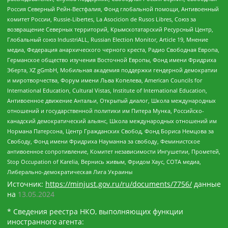
Россия Северный Рейн-Вестфалия, Фонд глобальной помощи, Антивоенный
комитет России, Russie-Libertes, La Asocicion de Rusos Libres, Союз за
возвращение Северных территорий, Крымскотатарский Ресурсный Центр,
Глобальный союз IndustriALL, Russian Election Monitor, Article 19, Мнение
медиа, Федерация анархического черного креста, Радио Свободная Европа,
Германское общество изучения Восточной Европы, Фонд имени Фридриха
Эберта, XZ gGmbH, Мобильная академия поддержки гендерной демократии
и миротворчества, Форум имени Льва Копелева, American Councils for
International Education, Cultural Vistas, Institute of International Education,
Антивоенное движение Антальи, Открытый диалог, Школа международных
отношений и государственной политики им Питера Мунка, Российско-
канадский демократический альянс, Школа международных отношений им
Нормана Патерсона, Центр Гражданских Свобод, Фонд Бориса Немцова за
Свободу, Фонд имени Фридриха Науманна за свободу, Феминистское
антивоенное сопротивление, Комитет независимости Ингушетии, Прометей,
Stop Occupation of Karelia, Вернись живым, Фридом Хаус, СОТА медиа,
Либерально-демократическая Лига Украины
Источник:
https://minjust.gov.ru/ru/documents/7756/
данные
на
13.05.2024
* Сведения реестра НКО, выполняющих функции
иностранного агента: