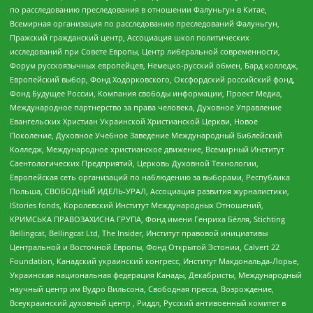
по расследованию преследования в отношении Фалуньгун в Китае,
Всемирная организация по расследованию преследований Фалуньгун,
Пражский гражданский центр, Ассоциация школ политических
исследований при Совете Европы, Центр либеральной современности,
Форум русскоязычных европейцев, Немецко-русский обмен, Бард колледж,
Европейский выбор, Фонд Ходорковского, Оксфордский российский фонд,
Фонд Будущее России, Компания свободы информации, Проект Медиа,
Международное партнерство за права человека, Духовное Управление
Евангельских Христиан Украинской Христианской Церкви, Новое
Поколение, Духовное Учебное Заведение Международный Библейский
Колледж, Международное христианское движение, Всемирный Институт
Саентологических Предприятий, Церковь Духовной Технологии,
Европейская сеть организаций по наблюдению за выборами, Республика
Польша, СВОБОДНЫЙ ИДЕЛЬ-УРАЛ, Ассоциация развития журналистики,
IStories fonds, Королевский Институт Международных Отношений,
КРИМСЬКА ПРАВОЗАХИСНА ГРУПА, Фонд имени Генриха Бёлля, Stichting
Bellingcat, Bellingcat Ltd, The Insider, Институт правовой инициативы
Центральной и Восточной Европы, Фонд Открытой Эстонии, Calvert 22
Foundation, Канадский украинский конгресс, Институт Макдональда-Лорье,
Украинская национальная федерация Канады, Декабристы, Международный
научный центр им Вудро Вильсона, Свободная пресса, Возрождение,
Всеукраинский духовный центр , Риддл, Русский антивоенный комитет в