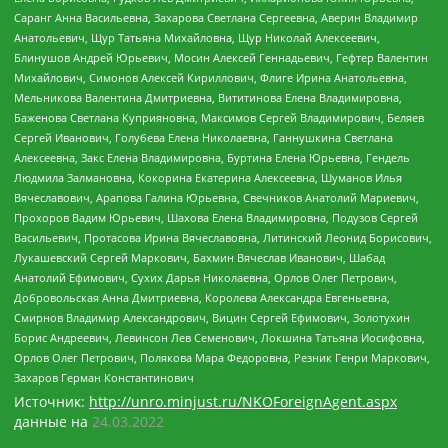
Саранг Анна Васильевна, Захарова Светлана Сергеевна, Аверин Владимир
Анатольевич, Щур Татьяна Михайловна, Щур Николай Алексеевич,
Блинушов Андрей Юрьевич, Мосин Алексей Геннадьевич, Гефтер Валентин
Михайлович, Симонов Алексей Кириллович, Флиге Ирина Анатольевна,
Мельникова Валентина Дмитриевна, Вититинова Елена Владимировна,
Баженова Светлана Куприяновна, Максимов Сергей Владимирович, Беляев
Сергей Иванович, Голубева Елена Николаевна, Ганнушкина Светлана
Алексеевна, Закс Елена Владимировна, Буртина Елена Юрьевна, Гендель
Людмила Залмановна, Кокорина Екатерина Алексеевна, Шуманов Илья
Вячеславович, Арапова Галина Юрьевна, Свечников Анатолий Мариевич,
Прохоров Вадим Юрьевич, Шахова Елена Владимировна, Подузов Сергей
Васильевич, Протасова Ирина Вячеславовна, Литинский Леонид Борисович,
Лукашевский Сергей Маркович, Бахмин Вячеслав Иванович, Шабад
Анатолий Ефимович, Сухих Дарья Николаевна, Орлов Олег Петрович,
Добровольская Анна Дмитриевна, Королева Александра Евгеньевна,
Смирнов Владимир Александрович, Вицин Сергей Ефимович, Золотухин
Борис Андреевич, Левинсон Лев Семенович, Локшина Татьяна Иосифовна,
Орлов Олег Петрович, Полякова Мара Федоровна, Резник Генри Маркович,
Захаров Герман Константинович
Источник:
http://unro.minjust.ru/NKOForeignAgent.aspx
данные на
24.03.2022