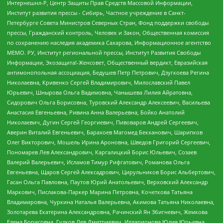
Интернешнл-Р, Центр Защиты Прав Средств Массовой Информации,
Институт развития прессы - Сибирь, Частное учреждение в Санкт-
Петербурге Совета Министров Северных Стран, Фонд поддержки свободы
прессы, Гражданский контроль, Человек и Закон, Общественная комиссия
по сохранению наследия академика Сахарова, Информационное агентство
МЕМО. РУ, Институт региональной прессы, Институт Развития Свободы
Информации, Экозащита!-Женсовет, Общественный вердикт, Евразийская
антимонопольная ассоциация, Бедушев Петр Петрович, Дзугкоева Регина
Николаевна, Кривенко Сергей Владимирович, Милославский Павел
Юрьевич, Шнырова Ольга Вадимовна, Чанышева Лилия Айратовна,
Сидорович Ольга Борисовна, Туровский Александр Алексеевич, Васильева
Анастасия Евгеньевна, Ривина Анна Валерьевна, Бойко Анатолий
Николаевич, Дугин Сергей Георгиевич, Пивоваров Андрей Сергеевич,
Аверин Виталий Евгеньевич, Барахоев Магомед Бекханович, Шарипков
Олег Викторович, Мошель Ирина Ароновна, Шведов Григорий Сергеевич,
Пономарев Лев Александрович, Каргалицкий Борис Юльевич, Созаев
Валерий Валерьевич, Исламов Тимур Рифгатович, Романова Ольга
Евгеньевна, Щаров Сергей Алексадрович, Цирульников Борис Альбертович,
Гасан Ольга Павловна, Паутов Юрий Анатольевич, Верховский Александр
Маркович, Пислакова-Паркер Марина Петровна, Кочеткова Татьяна
Владимировна, Чуркина Наталья Валерьевна, Акимова Татьяна Николаевна,
Золотарева Екатерина Александровна, Рачинский Ян Збигневич, Жемкова
Елена Борисовна, Гудков Лев Дмитриевич, Илларионова Юлия Юрьевна,