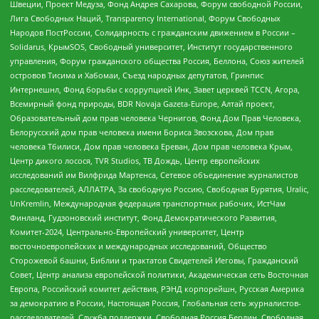
Швеции, Проект Медуза, Фонд Андрея Сахарова, Форум свободной России,
Лига Свободных Наций, Transparеncy International, Форум Свободных
Народов ПостРоссии, Солидарность с гражданским движением в России –
Solidarus, КрымSOS, Свободный университет, Институт государственного
управления, Форум гражданского общества Россия, Беллона, Союз жителей
островов Тисима и Хабомаи, Съезд народных депутатов, Гринпис
Интернешнл, Фонд борьбы с коррупцией Инк, Завет церквей TCCN, Агора,
Всемирный фонд природы, BDR Novaja Gazeta-Europe, Алтай проект,
Образовательный дом прав человека Чернигов, Фонд Дом Прав Человека,
Белорусский дом прав человека имени Бориса Звозскова, Дом прав
человека Тбилиси, Дом прав человека Ереван, Дом прав человека Крым,
Центр дикого лосося, TVR Studios, ТВ Дождь, Центр европейских
исследований им Вилфрида Мартенса, Сетевое объединение журналистов
расследователей, АЛЛАТРА, За свободную Россию, Свободная Бурятия, Uralic,
UnKremlin, Международная федерация транспортных рабочих, ИстЧам
Финланд, Гудзоновский институт, Фонд Демократического Развития,
Комитет-2024, Центрально-Европейский университет, Центр
восточноевропейских и международных исследований, Общество
Сторожевой башни, Библии и трактатов Свидетелей Иеговы, Гражданский
Совет, Центр анализа европейской политики, Академическая сеть Восточная
Европа, Российский комитет действия, РЭНД корпорейшн, Русская Америка
за демократию в России, Настоящая Россия, Глобальная сеть журналистов-
расследователей, Служба поддержки, Свободная Россия Берлин, Свободная