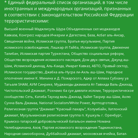
* Единый федеральный список организаций, в том числе
иностранных и международных организаций, признанных
в соответствии с законодательством Российской Федерации
террористическими:
Высший военный Маджлисуль Шура Объединенных сил моджахедов
Кавказа, Конгресс народов Ичкерии и Дагестана, База, Асбат аль-Ансар,
Священная война, Исламская группа, Братья-мусульмане, Партия
исламского освобождения, Лашкар-И-Тайба, Исламская группа, Движение
Талибан, Исламская партия Туркестана, Общество социальных реформ,
Общество возрождения исламского наследия, Дом двух святых, Джунд аш-
Шам, Исламский джихад, Аль-Каида, Имарат Кавказ, АБТО, Правый сектор,
Исламское государство, Джабха аль-Нусра ли-Ахль аш-Шам, Народное
ополчение имени К. Минина и Д. Пожарского, Аджр от Аллаха Субхану уа
Тагьаля SHAM, АУМ Синрике, Муджахеды джамаата Ат-Тавхида Валь-Джихад,
Чистопольский Джамаат, Рохнамо ба суи давлати исломи, Террористическое
сообщество Сеть, Катиба Таухид валь-Джихад, Хайят Тахрир аш-Шам, Ахлю
Сунна Валь Джамаа, National Socialism/White Power, Артподготовка,
Религиозная группа “Джамаат “Красный пахарь”, Колумбайн, Хатлонский
джамаат, Мусульманская религиозная группа п. Кушкуль г. Оренбург,
Крымско-татарский добровольческий батальон имени Номана
Челебиджихана, Азов, Партия исламского возрождения Таджикистана,
Народная самооборона, Дуббайский джамаат, московская ячейка, Батал-