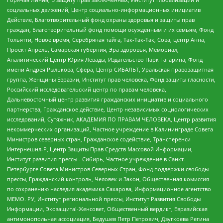
социальных движений, Центр социально-информационных инициатив
Действие, Благотворительный фонд охраны здоровья и защиты прав
граждан, Благотворительный фонд помощи осужденным и их семьям, Фонд
Тольятти, Новое время, Серебряная тайга, Так-Так-Так, Сова, центр Анна,
Проект Апрель, Самарская губерния, Эра здоровья, Мемориал,
Аналитический Центр Юрия Левады, Издательство Парк Гагарина, Фонд
имени Андрея Рылькова, Сфера, Центр СИБАЛЬТ, Уральская правозащитная
группа, Женщины Евразии, Институт прав человека, Фонд защиты гласности,
Российский исследовательский центр по правам человека,
Дальневосточный центр развития гражданских инициатив и социального
партнерства, Гражданское действие, Центр независимых социологических
исследований, Сутяжник, АКАДЕМИЯ ПО ПРАВАМ ЧЕЛОВЕКА, Центр развития
некоммерческих организаций, Частное учреждение в Калининграде Совета
Министров северных стран, Гражданское содействие, Трансперенси
Интернешнл-Р, Центр Защиты Прав Средств Массовой Информации,
Институт развития прессы - Сибирь, Частное учреждение в Санкт-
Петербурге Совета Министров Северных Стран, Фонд поддержки свободы
прессы, Гражданский контроль, Человек и Закон, Общественная комиссия
по сохранению наследия академика Сахарова, Информационное агентство
МЕМО. РУ, Институт региональной прессы, Институт Развития Свободы
Информации, Экозащита!-Женсовет, Общественный вердикт, Евразийская
антимонопольная ассоциация, Бедушев Петр Петрович, Дзугкоева Регина