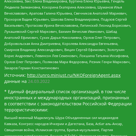
Алексеевна, Закс Елена Владимировна, Буртина Елена Юрьевна, Гендель
Людмила Залмановна, Кокорина Екатерина Алексеевна, Шуманов Илья
Вячеславович, Арапова Галина Юрьевна, Свечников Анатолий Мариевич,
Прохоров Вадим Юрьевич, Шахова Елена Владимировна, Подузов Сергей
Васильевич, Протасова Ирина Вячеславовна, Литинский Леонид Борисович,
Лукашевский Сергей Маркович, Бахмин Вячеслав Иванович, Шабад
Анатолий Ефимович, Сухих Дарья Николаевна, Орлов Олег Петрович,
Добровольская Анна Дмитриевна, Королева Александра Евгеньевна,
Смирнов Владимир Александрович, Вицин Сергей Ефимович, Золотухин
Борис Андреевич, Левинсон Лев Семенович, Локшина Татьяна Иосифовна,
Орлов Олег Петрович, Полякова Мара Федоровна, Резник Генри Маркович,
Захаров Герман Константинович
Источник:
http://unro.minjust.ru/NKOForeignAgent.aspx
данные на
24.03.2022
* Единый федеральный список организаций, в том числе
иностранных и международных организаций, признанных
в соответствии с законодательством Российской Федерации
террористическими:
Высший военный Маджлисуль Шура Объединенных сил моджахедов
Кавказа, Конгресс народов Ичкерии и Дагестана, База, Асбат аль-Ансар,
Священная война, Исламская группа, Братья-мусульмане, Партия
исламского освобождения, Лашкар-И-Тайба, Исламская группа, Движение