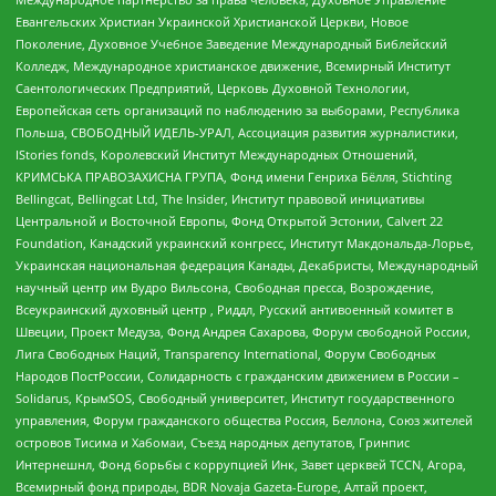
Евангельских Христиан Украинской Христианской Церкви, Новое
Поколение, Духовное Учебное Заведение Международный Библейский
Колледж, Международное христианское движение, Всемирный Институт
Саентологических Предприятий, Церковь Духовной Технологии,
Европейская сеть организаций по наблюдению за выборами, Республика
Польша, СВОБОДНЫЙ ИДЕЛЬ-УРАЛ, Ассоциация развития журналистики,
IStories fonds, Королевский Институт Международных Отношений,
КРИМСЬКА ПРАВОЗАХИСНА ГРУПА, Фонд имени Генриха Бёлля, Stichting
Bellingcat, Bellingcat Ltd, The Insider, Институт правовой инициативы
Центральной и Восточной Европы, Фонд Открытой Эстонии, Calvert 22
Foundation, Канадский украинский конгресс, Институт Макдональда-Лорье,
Украинская национальная федерация Канады, Декабристы, Международный
научный центр им Вудро Вильсона, Свободная пресса, Возрождение,
Всеукраинский духовный центр , Риддл, Русский антивоенный комитет в
Швеции, Проект Медуза, Фонд Андрея Сахарова, Форум свободной России,
Лига Свободных Наций, Transparеncy International, Форум Свободных
Народов ПостРоссии, Солидарность с гражданским движением в России –
Solidarus, КрымSOS, Свободный университет, Институт государственного
управления, Форум гражданского общества Россия, Беллона, Союз жителей
островов Тисима и Хабомаи, Съезд народных депутатов, Гринпис
Интернешнл, Фонд борьбы с коррупцией Инк, Завет церквей TCCN, Агора,
Всемирный фонд природы, BDR Novaja Gazeta-Europe, Алтай проект,