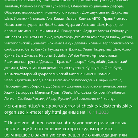
Талибан, Исламская партия Туркестана, Общество социальных реформ,
Общество возрождения исламского наследия, Дом двух святых, Джунд аш-
Шам, Исламский джихад, Аль-Каида, Имарат Кавказ, АБТО, Правый сектор,
Исламское государство, Джабха аль-Нусра ли-Ахль аш-Шам, Народное
ополчение имени К. Минина и Д. Пожарского, Аджр от Аллаха Субхану уа
Тагьаля SHAM, АУМ Синрике, Муджахеды джамаата Ат-Тавхида Валь-Джихад,
Чистопольский Джамаат, Рохнамо ба суи давлати исломи, Террористическое
сообщество Сеть, Катиба Таухид валь-Джихад, Хайят Тахрир аш-Шам, Ахлю
Сунна Валь Джамаа, National Socialism/White Power, Артподготовка,
Религиозная группа “Джамаат “Красный пахарь”, Колумбайн, Хатлонский
джамаат, Мусульманская религиозная группа п. Кушкуль г. Оренбург,
Крымско-татарский добровольческий батальон имени Номана
Челебиджихана, Азов, Партия исламского возрождения Таджикистана,
Народная самооборона, Дуббайский джамаат, московская ячейка, Батал-
Хаджи Белхороев, Маньяки Культ Убийц, Молодёжь Которая Улыбается,
Легион Свобода России, Айдар, Русский добровольческий корпус
Источник:
http://nac.gov.ru/terroristicheskie-i-ekstremistskie-
organizacii-i-materialy.html
данные на
16.11.2023
* Перечень общественных объединений и религиозных
организаций в отношении которых судом принято
вступившее в законную силу решение о ликвидации или