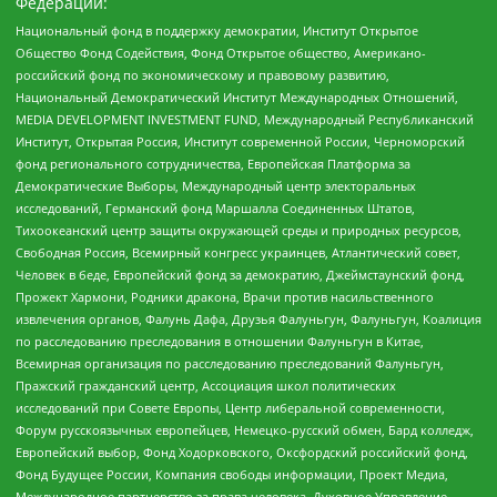
Федерации:
Национальный фонд в поддержку демократии, Институт Открытое
Общество Фонд Содействия, Фонд Открытое общество, Американо-
российский фонд по экономическому и правовому развитию,
Национальный Демократический Институт Международных Отношений,
MEDIA DEVELOPMENT INVESTMENT FUND, Международный Республиканский
Институт, Открытая Россия, Институт современной России, Черноморский
фонд регионального сотрудничества, Европейская Платформа за
Демократические Выборы, Международный центр электоральных
исследований, Германский фонд Маршалла Соединенных Штатов,
Тихоокеанский центр защиты окружающей среды и природных ресурсов,
Свободная Россия, Всемирный конгресс украинцев, Атлантический совет,
Человек в беде, Европейский фонд за демократию, Джеймстаунский фонд,
Прожект Хармони, Родники дракона, Врачи против насильственного
извлечения органов, Фалунь Дафа, Друзья Фалуньгун, Фалуньгун, Коалиция
по расследованию преследования в отношении Фалуньгун в Китае,
Всемирная организация по расследованию преследований Фалуньгун,
Пражский гражданский центр, Ассоциация школ политических
исследований при Совете Европы, Центр либеральной современности,
Форум русскоязычных европейцев, Немецко-русский обмен, Бард колледж,
Европейский выбор, Фонд Ходорковского, Оксфордский российский фонд,
Фонд Будущее России, Компания свободы информации, Проект Медиа,
Международное партнерство за права человека, Духовное Управление