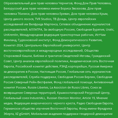
Образовательный дом прав человека Чернигов, Фонд Дом Прав Человека,
Белорусский дом прав человека имени Бориса Звозскова, Дом прав
человека Тбилиси, Дом прав человека Ереван, Дом прав человека Крым,
Центр дикого лосося, TVR Studios, ТВ Дождь, Центр европейских
исследований им Вилфрида Мартенса, Сетевое объединение журналистов
расследователей, АЛЛАТРА, За свободную Россию, Свободная Бурятия, Uralic,
UnKremlin, Международная федерация транспортных рабочих, ИстЧам
Финланд, Гудзоновский институт, Фонд Демократического Развития,
Комитет-2024, Центрально-Европейский университет, Центр
восточноевропейских и международных исследований, Общество
Сторожевой башни, Библии и трактатов Свидетелей Иеговы, Гражданский
Совет, Центр анализа европейской политики, Академическая сеть Восточная
Европа, Российский комитет действия, РЭНД корпорейшн, Русская Америка
за демократию в России, Настоящая Россия, Глобальная сеть журналистов-
расследователей, Служба поддержки, Свободная Россия Берлин, Свободная
Россия Северный Рейн-Вестфалия, Фонд глобальной помощи, Антивоенный
комитет России, Russie-Libertes, La Asocicion de Rusos Libres, Союз за
возвращение Северных территорий, Крымскотатарский Ресурсный Центр,
Глобальный союз IndustriALL, Russian Election Monitor, Article 19, Мнение
медиа, Федерация анархического черного креста, Радио Свободная Европа,
Германское общество изучения Восточной Европы, Фонд имени Фридриха
Эберта, XZ gGmbH, Мобильная академия поддержки гендерной демократии