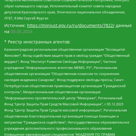
ойрат-калмыцкого народа, Исполнительный комитет совета народных
депутатов Красноярского края, Этническое национальное объединение,
ЛГБТ, Я.МЫ Сергей Фургал
Источник:
https://minjust.gov.ru/ru/documents/7822/
данные
на
03.05.2024
* Реестр иностранных агентов:
Калининградская региональная общественная организация "Экозащита!-Женсовет", Фонд содействия защите прав и свобод граждан "Общественный вердикт", Фонд "Институт Развития Свободы Информации", Частное учреждение "Информационное агентство МЕМО. РУ", Региональная общественная организация "Общественная комиссия по сохранению наследия академика Сахарова", Фонд поддержки свободы прессы, Санкт-Петербургская общественная правозащитная организация "Гражданский контроль", Межрегиональная общественная организация "Информационно-просветительский центр "Мемориал", Региональный Фонд "Центр Защиты Прав Средств Массовой Информации", с 05.12.2023 Фонд "Центр Защиты Прав Средств массовой информации", Региональная общественная благотворительная организация помощи беженцам и мигрантам "Гражданское содействие", Негосударственное образовательное учреждение дополнительного профессионального образования (повышение квалификации) специалистов "АКАДЕМИЯ ПО ПРАВАМ ЧЕЛОВЕКА", Свердловская региональная общественная организация "Сутяжник", Автономная некоммерческая организация "Центр независимых социологических исследований", Союз общественных объединений "Российский исследовательский центр по правам человека", Региональное общественное учреждение научно-информационный центр "МЕМОРИАЛ", Некоммерческая организация "Фонд защиты гласности", Автономная некоммерческая организация "Институт прав человека", Городская общественная организация "Екатеринбургское общество "МЕМОРИАЛ", Городская общественная организация "Рязанское историко-просветительское и правозащитное общество "Мемориал" (Рязанский Мемориал), Челябинский региональный орган общественной самодеятельности – женское общественное объединение "Женщины Евразии", Челябинский региональный орган общественной самодеятельности "Уральская правозащитная группа", Фонд содействия защите здоровья и социальной справедливости имени Андрея Рылькова, Автономная Некоммерческая Организация "Аналитический Центр Юрия Левады", Автономная некоммерческая организация социальной поддержки населения "Проект Апрель", Региональная общественная организация помощи женщинам и детям, находящимся в кризисной ситуации "Информационно-методический центр "Анна", Фонд содействия развитию массовых коммуникаций и правовому просвещению "Так-так-Так", Фонд содействия устойчивому развитию "Серебряная тайга", Свердловский региональный общественный фонд социальных проектов "Новое время", "Idel.Реалии", Кавказ.Реалии, Крым.Реалии, Телеканал Настоящее Время, Татаро-башкирская служба Радио Свобода (Azatliq Radiosi), Радио Свободная Европа/Радио Свобода (PCE/PC), "Сибирь.Реалии", "Фактограф", Благотворительный фонд помощи осужденным и их семьям, Автономная некоммерческая организация "Институт глобализации и социальных движений", Фонд "В защиту прав заключенных", Частное учреждение "Центр поддержки и содействия развитию средств массовой информации", Пензенский региональный общественный благотворительный фонд "Гражданский союз", "Север.Реалии", Некоммерческая организация Фонд "Правовая инициатива", Общество с ограниченной ответственностью "Радио Свободная Европа/Радио Свобода", Чешское информационное агентство "MEDIUM-ORIENT", Красноярская региональная общественная организация "Мы против СПИДа", Камалягин Денис Николаевич, Маркелов Сергей Евгеньевич, Пономарев Лев Александрович, Савицкая Людмила Алексеевна, Автономная некоммерческая организация "Центр по работе с проблемой насилия "НАСИЛИЮ.НЕТ", Межрегиональный профессиональный союз работников здравоохранения "Альянс врачей", Юридическое лицо, зарегистрированное в Латвийской Республике, SIA "Medusa Project" (регистрационный номер 40103797863, дата регистрации 10.06.2014), Некоммерческая организация "Фонд по борьбе с коррупцией", Автономная некоммерческая организация "Институт права и публичной политики", Баданин Роман Сергеевич, Гликин Максим Александрович, Железнова Мария Михайловна, Лукьянова Юлия Сергеевна, Маетная Елизавета Витальевна, Маняхин Петр Борисович, Чуракова Ольга Владимировна, Ярош Юлия Петровна, Юридическое лицо "The Insider SIA", зарегистрированное в Риге, Латвийская Республика (дата регистрации 26.06.2015), являющееся администратором доменного имени интернет-издания "The Insider SIA", https://theins.ru, Постернак Алексей Евгеньевич, Рубин Михаил Аркадьевич, Анин Роман Александрович, Юридическое лицо Istories fonds, зарегистрированное в Латвийской Республике (регистрационный номер 50008295751, дата регистрации 24.02.2020), Великовский Дмитрий Александрович, Долинина Ирина Николаевна, Мароховская Алеся Алексеевна, Шлейнов Роман Юрьевич, Шмагун Олеся Валентиновна, Общество с ограниченной ответственностью "Альтаир 2021", Общество с ограниченной ответственностью "Вега 2021", Общество с ограниченной ответственностью "Главный редактор 2021", Общество с ограниченной ответственностью "Ромашки монолит", Важенков Артем Валерьевич, Ивановская областная общественная организация "Центр гендерных исследований", Гурман Юрий Альбертович, Медиапроект "ОВД-Инфо", Егоров Владимир Владимирович, Жилинский Владимир Александрович, Общество с ограниченной ответственностью "ЗП", Иванова София Юрьевна, Карезина Инна Павловна, Кильтау Екатерина Викторовна, Петров Алексей Викторович, Пискунов Сергей Евгеньевич, Смирнов Сергей Сергеевич, Тихонов Михаил Сергеевич, Общество с ограниченной ответственностью "ЖУРНАЛИСТ-ИНОСТРАННЫЙ АГЕНТ", Арапова Галина Юрьевна, Вольтская Татьяна Анатольевна, Американская компания "Mason G.E.S. Anonymous Foundation" (США), являющаяся владельцем интернет-издания https://mnews.world/, Компания "Stichting Bellingcat", зарегистрированная в Нидерландах (дата регистрации 11.07.2018), Захаров Андрей Вячеславович, Клепиковская Екатерина Дмитриевна, Общество с ограниченной ответственностью "МЕМО", Перл Роман Александрович, Симонов Евгений Алексеевич, Соловьева Елена Анатольевна, Сотников Даниил Владимирович, Сурначева Елизавета Дмитриевна, Автономная некоммерческая организация по защите прав человека и информированию населения "Якутия – Наше Мнение", Общество с ограниченной ответственностью "Москоу диджитал медиа", с 26.01.2023 Общество с ограниченной ответственностью "Чайка Белые сады", Ветошкина Валерия Валерьевна, Заговора Максим Александрович, Межрегиональное общественное движение "Российская ЛГБТ - сеть", Оленичев Максим Владимирович, Павлов Иван Юрьевич, Скворцова Елена Сергеевна, Общество с ограниченной ответственностью "Как бы инагент", Кочетков Игорь Викторович, Общество с ограниченной ответственностью "Честные выборы", Еланчик Олег Александрович, Общество с ограниченной ответственностью "Нобелевский призыв", Гималова Регина Эмилевна, Григорьев Андрей Валерьевич, Григорьева Алина Александровна, Ассоциация по содействию защите прав призывников, альтернативнослужащих и военнослужащих "Правозащитная группа "Гражданин.Армия.Право", Хисамова Регина Фаритовна, Автономная некоммерческая организация по реализации социально-правовых программ "Лилит", Дальневосточное общественное движение "Маяк", Санкт-Петербургская ЛГБТ-инициативная группа "Выход", Инициативная группа ЛГБТ+ "Реверс", Алексеев Андрей Викторович, Бекбулатова Таисия Львовна, Беляев Иван Михайлович, Владыкина Елена Сергеевна, Гельман Марат Александрович, Никульшина Вероника Юрьевна, Толоконникова Надежда Андреевна, Шендерович Виктор Анатольевич, Общество с ограниченной ответственностью "Данное сообщение", Общество с ограниченной ответственностью Издательский дом "Новая глава", Айнбиндер Александра Александровна, Московский комьюнити-центр для ЛГБТ+инициатив, Благотворительный фонд развития филантропии, Deutsche Welle (Германия, Kurt-Schumacher-Strasse 3, 53113 Bonn), Борзунова Мария Михайловна, Воробьев Виктор Викторович, Голубева Анна Львовна, Константинова Алла Михайловна, Малкова Ирина Владимировна, Мурадов Мурад Абдулгалимович, Осетинская Елизавета Николаевна, Понасенков Евгений Николаевич, Ганапольский Матвей Юрьевич, Киселев Евгений Алексеевич, Борухович Ирина Григорьевна, Дремин Иван Тимофеевич, Дубровский Дмитрий Викторович, Красноярская региональная общественная организация поддержки и развития альтернативных образовательных технологий и межкультурных коммуникаций "ИНТЕРРА", Маяковская Екатерина Алексеевна, Фейгин Марк Захарович, Филимонов Андрей Викторович, Дзугкоева Регина Николаевна, Доброхотов Роман Александрович, Дудь Юрий Александрович, Елкин Сергей Владимирович, Кругликов Кирилл Игоревич, Сабунаева Мария Леонидовна, Семенов Алексей Владимирович, Шаинян Карен Багратович, Шульман Екатерина Михайловна, Асафьев Артур Валерьевич, Вахштайн Виктор Семенович, Венедиктов Алексей Алексеевич, Лушникова Екатерина Евгеньевна, Волков Леонид Михайлович, Невзоров Александр Глебович, Пархоменко Сергей Борисович, Сироткин Ярослав Николаевич, Кара-Мурза Владимир Владимирович, Баранова Наталья Владимировна, Гозман Леонид Яковлевич, Кагарлицкий Борис Юльевич, Климарев Михаил Валерьевич, Милов Владимир Станиславович, Автономная некоммерческая организация Краснодарский центр современного искусства "Типография", Моргенштерн Алишер Тагирович, Соболь Любовь Эдуардовна, Общество с ограниченной ответственностью "ЛИЗА НОРМ", Каспаров Гарри Кимович, Ходорковский Михаил Борисович, Общество с ограниченной ответственностью "Апрельские тезисы", Данилович Ирина Брониславовна, Кашин Олег Владимирович, Петров Николай Владимирович, Пивоваров Алексей Владимирович, Соколов Михаил Владимирович, Цветкова Юлия Владимировна, Чичваркин Евгений Александрович, Комитет против пыток/Команда против пыток, Общество с ограниченной ответственностью "Первый научный", Общество с ограниченной ответственностью "Вертолет и ко", Белоцерковская Вероника Борисовна, Кац Максим Евгеньевич, Лазарева Татьяна Юрьевна, Шаведдинов Руслан Табризович, Яшин Илья Валерьевич, Общество с ограниченной ответственностью "Иноагент ААВ", Алешковский Дмитрий Петрович, Альбац Евгения Марковна, Быков Дмитрий Львович, Галямина Юлия Евгеньевна, Лойко Сергей Леонидович, Мартынов Кирилл Константинович, Медведев Сергей Александрович, Крашенинников Федор Геннадиевич, Гордеева Катерина Вл