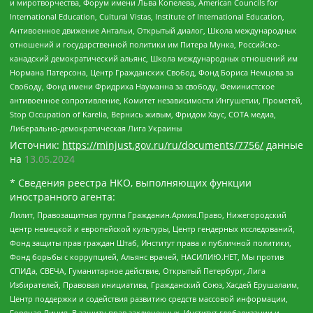
и миротворчества, Форум имени Льва Копелева, American Councils for
International Education, Cultural Vistas, Institute of International Education,
Антивоенное движение Антальи, Открытый диалог, Школа международных
отношений и государственной политики им Питера Мунка, Российско-
канадский демократический альянс, Школа международных отношений им
Нормана Патерсона, Центр Гражданских Свобод, Фонд Бориса Немцова за
Свободу, Фонд имени Фридриха Науманна за свободу, Феминистское
антивоенное сопротивление, Комитет независимости Ингушетии, Прометей,
Stop Occupation of Karelia, Вернись живым, Фридом Хаус, СОТА медиа,
Либерально-демократическая Лига Украины
Источник:
https://minjust.gov.ru/ru/documents/7756/
данные
на
13.05.2024
* Сведения реестра НКО, выполняющих функции
иностранного агента:
Лилит, Правозащитная группа Гражданин.Армия.Право, Нижегородский
центр немецкой и европейской культуры, Центр гендерных исследований,
Фонд защиты прав граждан Штаб, Институт права и публичной политики,
Фонд борьбы с коррупцией, Альянс врачей, НАСИЛИЮ.НЕТ, Мы против
СПИДа, СВЕЧА, Гуманитарное действие, Открытый Петербург, Лига
Избирателей, Правовая инициатива, Гражданский Союз, Хасдей Ерушалаим,
Центр поддержки и содействия развитию средств массовой информации,
Горячая Линия, В защиту прав заключенных, Институт глобализации и