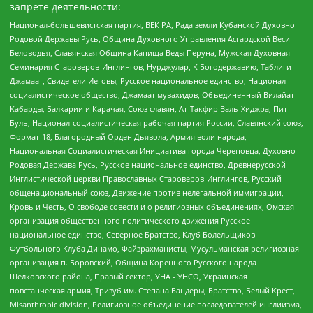
запрете деятельности:
Национал-большевистская партия, ВЕК РА, Рада земли Кубанской Духовно
Родовой Державы Русь, Община Духовного Управления Асгардской Веси
Беловодья, Славянская Община Капища Веды Перуна, Мужская Духовная
Семинария Староверов-Инглингов, Нурджулар, К Богодержавию, Таблиги
Джамаат, Свидетели Иеговы, Русское национальное единство, Национал-
социалистическое общество, Джамаат мувахидов, Объединенный Вилайат
Кабарды, Балкарии и Карачая, Союз славян, Ат-Такфир Валь-Хиджра, Пит
Буль, Национал-социалистическая рабочая партия России, Славянский союз,
Формат-18, Благородный Орден Дьявола, Армия воли народа,
Национальная Социалистическая Инициатива города Череповца, Духовно-
Родовая Держава Русь, Русское национальное единство, Древнерусской
Инглистической церкви Православных Староверов-Инглингов, Русский
общенациональный союз, Движение против нелегальной иммиграции,
Кровь и Честь, О свободе совести и о религиозных объединениях, Омская
организация общественного политического движения Русское
национальное единство, Северное Братство, Клуб Болельщиков
Футбольного Клуба Динамо, Файзрахманисты, Мусульманская религиозная
организация п. Боровский, Община Коренного Русского народа
Щелковского района, Правый сектор, УНА - УНСО, Украинская
повстанческая армия, Тризуб им. Степана Бандеры, Братство, Белый Крест,
Misanthropic division, Религиозное объединение последователей инглиизма,