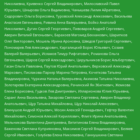
Николаевна, Кривенко Сергей Владимирович, Милославский Павел
Юрьевич, Шнырова Ольга Вадимовна, Чанышева Лилия Айратовна,
Сидорович Ольга Борисовна, Туровский Александр Алексеевич, Васильева
Анастасия Евгеньевна, Ривина Анна Валерьевна, Бойко Анатолий
Николаевич, Дугин Сергей Георгиевич, Пивоваров Андрей Сергеевич,
Аверин Виталий Евгеньевич, Барахоев Магомед Бекханович, Шарипков
Олег Викторович, Мошель Ирина Ароновна, Шведов Григорий Сергеевич,
Пономарев Лев Александрович, Каргалицкий Борис Юльевич, Созаев
Валерий Валерьевич, Исламов Тимур Рифгатович, Романова Ольга
Евгеньевна, Щаров Сергей Алексадрович, Цирульников Борис Альбертович,
Гасан Ольга Павловна, Паутов Юрий Анатольевич, Верховский Александр
Маркович, Пислакова-Паркер Марина Петровна, Кочеткова Татьяна
Владимировна, Чуркина Наталья Валерьевна, Акимова Татьяна Николаевна,
Золотарева Екатерина Александровна, Рачинский Ян Збигневич, Жемкова
Елена Борисовна, Гудков Лев Дмитриевич, Илларионова Юлия Юрьевна,
Саранг Анна Васильевна, Захарова Светлана Сергеевна, Аверин Владимир
Анатольевич, Щур Татьяна Михайловна, Щур Николай Алексеевич,
Блинушов Андрей Юрьевич, Мосин Алексей Геннадьевич, Гефтер Валентин
Михайлович, Симонов Алексей Кириллович, Флиге Ирина Анатольевна,
Мельникова Валентина Дмитриевна, Вититинова Елена Владимировна,
Баженова Светлана Куприяновна, Максимов Сергей Владимирович, Беляев
Сергей Иванович, Голубева Елена Николаевна, Ганнушкина Светлана