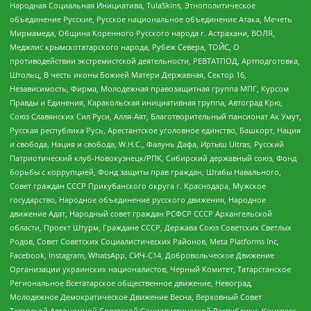
Народная Социальная Инициатива, TulaSkins, Этнополитическое
объединение Русские, Русское национальное объединение Атака, Мечеть
Мирмамеда, Община Коренного Русского народа г. Астрахани, ВОЛЯ,
Меджлис крымскотатарского народа, Рубеж Севера, ТОЙС, О
противодействии экстремистской деятельности, РЕВТАТПОД, Артподготовка,
Штольц, В честь иконы Божией Матери Державная, Сектор 16,
Независимость, Фирма, Молодежная правозащитная группа МПГ, Курсом
Правды и Единения, Каракольская инициативная группа, Автоград Крю,
Союз Славянских Сил Руси, Алля-Аят, Благотворительный пансионат Ак Умут,
Русская республика Русь, Арестантское уголовное единство, Башкорт, Нация
и свобода, Нация и свобода, W.H.С., Фалунь Дафа, Иртыш Ultras, Русский
Патриотический клуб-Новокузнецк/РПК, Сибирский державный союз, Фонд
борьбы с коррупцией, Фонд защиты прав граждан, Штабы Навального,
Совет граждан СССР Прикубанского округа г. Краснодара, Мужское
государство, Народное объединение русского движения, Народное
движение Адат, Народный совет граждан РСФСР СССР Архангельской
области, Проект Штурм, Граждане СССР, Держава Союз Советских Светлых
Родов, Совет Советских Социалистических Районов, Meta Platforms Inc,
Facebook, Instagram, WhatsApp, СИЧ-С14, Добровольческое Движение
Организации украинских националистов, Черный Комитет, Татарстанское
Региональное Всетатарское общественное движение, Невоград,
Молодежное Демократическое Движение Весна, Верховный Совет
Татарской Автономной Советской Социалистической Республики, Конгресс