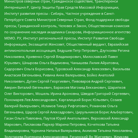
Министров северных стран, Гражданское содействие, Трансперенси
Интернешнл-Р, Центр Защиты Прав Средств Массовой Информации,
Институт развития прессы - Сибирь, Частное учреждение в Санкт-
Петербурге Совета Министров Северных Стран, Фонд поддержки свободы
прессы, Гражданский контроль, Человек и Закон, Общественная комиссия
по сохранению наследия академика Сахарова, Информационное агентство
МЕМО. РУ, Институт региональной прессы, Институт Развития Свободы
Информации, Экозащита!-Женсовет, Общественный вердикт, Евразийская
антимонопольная ассоциация, Бедушев Петр Петрович, Дзугкоева Регина
Николаевна, Кривенко Сергей Владимирович, Милославский Павел
Юрьевич, Шнырова Ольга Вадимовна, Чанышева Лилия Айратовна,
Сидорович Ольга Борисовна, Туровский Александр Алексеевич, Васильева
Анастасия Евгеньевна, Ривина Анна Валерьевна, Бойко Анатолий
Николаевич, Дугин Сергей Георгиевич, Пивоваров Андрей Сергеевич,
Аверин Виталий Евгеньевич, Барахоев Магомед Бекханович, Шарипков
Олег Викторович, Мошель Ирина Ароновна, Шведов Григорий Сергеевич,
Пономарев Лев Александрович, Каргалицкий Борис Юльевич, Созаев
Валерий Валерьевич, Исламов Тимур Рифгатович, Романова Ольга
Евгеньевна, Щаров Сергей Алексадрович, Цирульников Борис Альбертович,
Гасан Ольга Павловна, Паутов Юрий Анатольевич, Верховский Александр
Маркович, Пислакова-Паркер Марина Петровна, Кочеткова Татьяна
Владимировна, Чуркина Наталья Валерьевна, Акимова Татьяна Николаевна,
Золотарева Екатерина Александровна, Рачинский Ян Збигневич, Жемкова