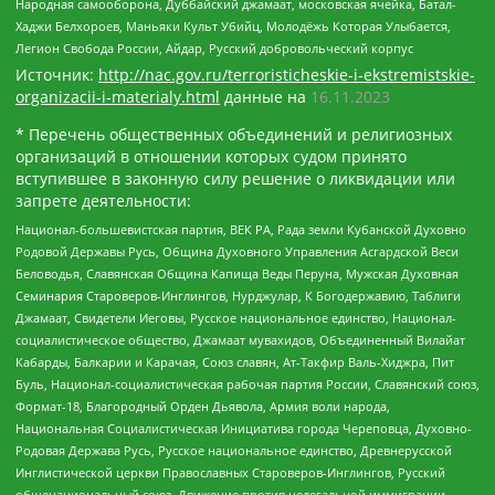
Народная самооборона, Дуббайский джамаат, московская ячейка, Батал-
Хаджи Белхороев, Маньяки Культ Убийц, Молодёжь Которая Улыбается,
Легион Свобода России, Айдар, Русский добровольческий корпус
Источник:
http://nac.gov.ru/terroristicheskie-i-ekstremistskie-
organizacii-i-materialy.html
данные на
16.11.2023
* Перечень общественных объединений и религиозных
организаций в отношении которых судом принято
вступившее в законную силу решение о ликвидации или
запрете деятельности:
Национал-большевистская партия, ВЕК РА, Рада земли Кубанской Духовно
Родовой Державы Русь, Община Духовного Управления Асгардской Веси
Беловодья, Славянская Община Капища Веды Перуна, Мужская Духовная
Семинария Староверов-Инглингов, Нурджулар, К Богодержавию, Таблиги
Джамаат, Свидетели Иеговы, Русское национальное единство, Национал-
социалистическое общество, Джамаат мувахидов, Объединенный Вилайат
Кабарды, Балкарии и Карачая, Союз славян, Ат-Такфир Валь-Хиджра, Пит
Буль, Национал-социалистическая рабочая партия России, Славянский союз,
Формат-18, Благородный Орден Дьявола, Армия воли народа,
Национальная Социалистическая Инициатива города Череповца, Духовно-
Родовая Держава Русь, Русское национальное единство, Древнерусской
Инглистической церкви Православных Староверов-Инглингов, Русский
общенациональный союз, Движение против нелегальной иммиграции,