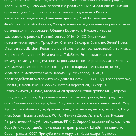
Кровь и Честь, О свободе совести и о религиозных объединениях, Омская
организация общественного политического движения Русское
национальное единство, Северное Братство, Клуб Болельщиков
Футбольного Клуба Динамо, Файзрахманисты, Мусульманская религиозная
организация п. Боровский, Община Коренного Русского народа
Щелковского района, Правый сектор, УНА - УНСО, Украинская
повстанческая армия, Тризуб им. Степана Бандеры, Братство, Белый Крест,
Misanthropic division, Религиозное объединение последователей инглиизма,
Народная Социальная Инициатива, TulaSkins, Этнополитическое
объединение Русские, Русское национальное объединение Атака, Мечеть
Мирмамеда, Община Коренного Русского народа г. Астрахани, ВОЛЯ,
Меджлис крымскотатарского народа, Рубеж Севера, ТОЙС, О
противодействии экстремистской деятельности, РЕВТАТПОД, Артподготовка,
Штольц, В честь иконы Божией Матери Державная, Сектор 16,
Независимость, Фирма, Молодежная правозащитная группа МПГ, Курсом
Правды и Единения, Каракольская инициативная группа, Автоград Крю,
Союз Славянских Сил Руси, Алля-Аят, Благотворительный пансионат Ак Умут,
Русская республика Русь, Арестантское уголовное единство, Башкорт, Нация
и свобода, Нация и свобода, W.H.С., Фалунь Дафа, Иртыш Ultras, Русский
Патриотический клуб-Новокузнецк/РПК, Сибирский державный союз, Фонд
борьбы с коррупцией, Фонд защиты прав граждан, Штабы Навального,
Совет граждан СССР Прикубанского округа г. Краснодара, Мужское