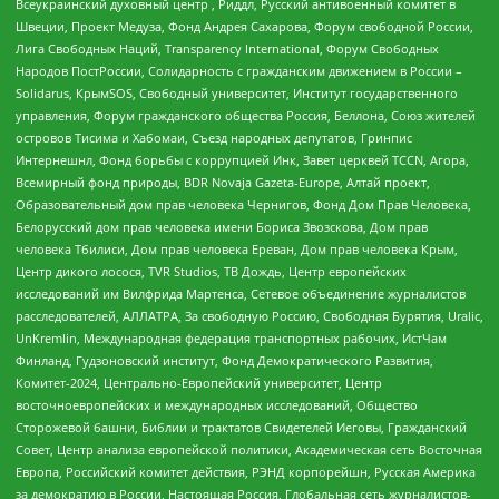
Всеукраинский духовный центр , Риддл, Русский антивоенный комитет в
Швеции, Проект Медуза, Фонд Андрея Сахарова, Форум свободной России,
Лига Свободных Наций, Transparеncy International, Форум Свободных
Народов ПостРоссии, Солидарность с гражданским движением в России –
Solidarus, КрымSOS, Свободный университет, Институт государственного
управления, Форум гражданского общества Россия, Беллона, Союз жителей
островов Тисима и Хабомаи, Съезд народных депутатов, Гринпис
Интернешнл, Фонд борьбы с коррупцией Инк, Завет церквей TCCN, Агора,
Всемирный фонд природы, BDR Novaja Gazeta-Europe, Алтай проект,
Образовательный дом прав человека Чернигов, Фонд Дом Прав Человека,
Белорусский дом прав человека имени Бориса Звозскова, Дом прав
человека Тбилиси, Дом прав человека Ереван, Дом прав человека Крым,
Центр дикого лосося, TVR Studios, ТВ Дождь, Центр европейских
исследований им Вилфрида Мартенса, Сетевое объединение журналистов
расследователей, АЛЛАТРА, За свободную Россию, Свободная Бурятия, Uralic,
UnKremlin, Международная федерация транспортных рабочих, ИстЧам
Финланд, Гудзоновский институт, Фонд Демократического Развития,
Комитет-2024, Центрально-Европейский университет, Центр
восточноевропейских и международных исследований, Общество
Сторожевой башни, Библии и трактатов Свидетелей Иеговы, Гражданский
Совет, Центр анализа европейской политики, Академическая сеть Восточная
Европа, Российский комитет действия, РЭНД корпорейшн, Русская Америка
за демократию в России, Настоящая Россия, Глобальная сеть журналистов-