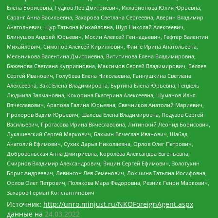
Елена Борисовна, Гудков Лев Дмитриевич, Илларионова Юлия Юрьевна,
Саранг Анна Васильевна, Захарова Светлана Сергеевна, Аверин Владимир
Анатольевич, Щур Татьяна Михайловна, Щур Николай Алексеевич,
Блинушов Андрей Юрьевич, Мосин Алексей Геннадьевич, Гефтер Валентин
Михайлович, Симонов Алексей Кириллович, Флиге Ирина Анатольевна,
Мельникова Валентина Дмитриевна, Вититинова Елена Владимировна,
Баженова Светлана Куприяновна, Максимов Сергей Владимирович, Беляев
Сергей Иванович, Голубева Елена Николаевна, Ганнушкина Светлана
Алексеевна, Закс Елена Владимировна, Буртина Елена Юрьевна, Гендель
Людмила Залмановна, Кокорина Екатерина Алексеевна, Шуманов Илья
Вячеславович, Арапова Галина Юрьевна, Свечников Анатолий Мариевич,
Прохоров Вадим Юрьевич, Шахова Елена Владимировна, Подузов Сергей
Васильевич, Протасова Ирина Вячеславовна, Литинский Леонид Борисович,
Лукашевский Сергей Маркович, Бахмин Вячеслав Иванович, Шабад
Анатолий Ефимович, Сухих Дарья Николаевна, Орлов Олег Петрович,
Добровольская Анна Дмитриевна, Королева Александра Евгеньевна,
Смирнов Владимир Александрович, Вицин Сергей Ефимович, Золотухин
Борис Андреевич, Левинсон Лев Семенович, Локшина Татьяна Иосифовна,
Орлов Олег Петрович, Полякова Мара Федоровна, Резник Генри Маркович,
Захаров Герман Константинович
Источник:
http://unro.minjust.ru/NKOForeignAgent.aspx
данные на
24.03.2022