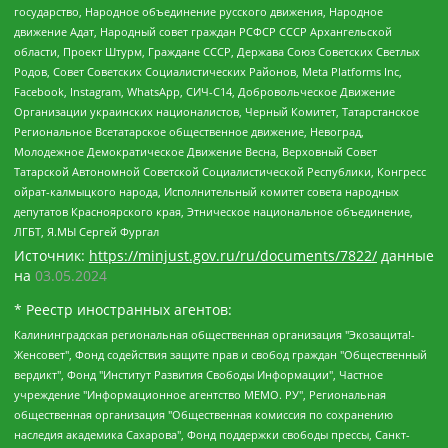
государство, Народное объединение русского движения, Народное
движение Адат, Народный совет граждан РСФСР СССР Архангельской
области, Проект Штурм, Граждане СССР, Держава Союз Советских Светлых
Родов, Совет Советских Социалистических Районов, Meta Platforms Inc,
Facebook, Instagram, WhatsApp, СИЧ-С14, Добровольческое Движение
Организации украинских националистов, Черный Комитет, Татарстанское
Региональное Всетатарское общественное движение, Невоград,
Молодежное Демократическое Движение Весна, Верховный Совет
Татарской Автономной Советской Социалистической Республики, Конгресс
ойрат-калмыцкого народа, Исполнительный комитет совета народных
депутатов Красноярского края, Этническое национальное объединение,
ЛГБТ, Я.МЫ Сергей Фургал
Источник:
https://minjust.gov.ru/ru/documents/7822/
данные
на
03.05.2024
* Реестр иностранных агентов:
Калининградская региональная общественная организация "Экозащита!-Женсовет", Фонд содействия защите прав и свобод граждан "Общественный вердикт", Фонд "Институт Развития Свободы Информации", Частное учреждение "Информационное агентство МЕМО. РУ", Региональная общественная организация "Общественная комиссия по сохранению наследия академика Сахарова", Фонд поддержки свободы прессы, Санкт-Петербургская общественная правозащитная организация "Гражданский контроль", Межрегиональная общественная организация "Информационно-просветительский центр "Мемориал", Региональный Фонд "Центр Защиты Прав Средств Массовой Информации", с 05.12.2023 Фонд "Центр Защиты Прав Средств массовой информации", Региональная общественная благотворительная организация помощи беженцам и мигрантам "Гражданское содействие", Негосударственное образовательное учреждение дополнительного профессионального образования (повышение квалификации) специалистов "АКАДЕМИЯ ПО ПРАВАМ ЧЕЛОВЕКА", Свердловская региональная общественная организация "Сутяжник", Автономная некоммерческая организация "Центр независимых социологических исследований", Союз общественных объединений "Российский исследовательский центр по правам человека", Региональное общественное учреждение научно-информационный центр "МЕМОРИАЛ", Некоммерческая организация "Фонд защиты гласности", Автономная некоммерческая организация "Институт прав человека", Городская общественная организация "Екатеринбургское общество "МЕМОРИАЛ", Городская общественная организация "Рязанское историко-просветительское и правозащитное общество "Мемориал" (Рязанский Мемориал), Челябинский региональный орган общественной самодеятельности – женское общественное объединение "Женщины Евразии", Челябинский региональный орган общественной самодеятельности "Уральская правозащитная группа", Фонд содействия защите здоровья и социальной справедливости имени Андрея Рылькова, Автономная Некоммерческая Организация "Аналитический Центр Юрия Левады", Автономная некоммерческая организация социальной поддержки населения "Проект Апрель", Региональная общественная организация помощи женщинам и детям, находящимся в кризисной ситуации "Информационно-методический центр "Анна", Фонд содействия развитию массовых коммуникаций и правовому просвещению "Так-так-Так", Фонд содействия устойчивому развитию "Серебряная тайга", Свердловский региональный общественный фонд социальных проектов "Новое время", "Idel.Реалии", Кавказ.Реалии, Крым.Реалии, Телеканал Настоящее Время, Татаро-башкирская служба Радио Свобода (Azatliq Radiosi), Радио Свободная Европа/Радио Свобода (PCE/PC), "Сибирь.Реалии", "Фактограф", Благотворительный фонд помощи осужденным и их семьям, Автономная некоммерческая организация "Институт глобализации и социальных движений", Фонд "В защиту прав заключенных", Частное учреждение "Центр поддержки и содействия развитию средств массовой информации", Пензенский региональный общественный благотворительный фонд "Гражданский союз", "Север.Реалии", Некоммерческая организация Фонд "Правовая инициатива", Общество с ограниченной ответственностью "Радио Свободная Европа/Радио Свобода", Чешское информационное агентство "MEDIUM-ORIENT", Красноярская региональная общественная организация "Мы против СПИДа", Камалягин Денис Николаевич, Маркелов Сергей Евгеньевич, Пономарев Лев Александрович, Савицкая Людмила Алексеевна, Автономная некоммерческая организация "Центр по работе с проблемой насилия "НАСИЛИЮ.НЕТ", Межрегиональный профессиональный союз работников здравоохранения "Альянс врачей", Юридическое лицо, зарегистрированное в Латвийской Республике, SIA "Medusa Project" (регистрационный номер 40103797863, дата регистрации 10.06.2014), Некоммерческая организация "Фонд по борьбе с коррупцией", Автономная некоммерческая организация "Институт права и публичной политики", Баданин Роман Сергеевич, Гликин Максим Александрович, Железнова Мария Михайловна, Лукьянова Юлия Сергеевна, Маетная Елизавета Витальевна, Маняхин Петр Борисович, Чуракова Ольга Владимировна, Ярош Юлия Петровна, Юридическое лицо "The Insider SIA", зарегистрированное в Риге, Латвийская Республика (дата регистрации 26.06.2015), являющееся администратором доменного имени интернет-издания "The Insider SIA", https://theins.ru, Постернак Алексей Евгеньевич, Рубин Михаил Аркадьевич, Анин Роман Александрович, Юридическое лицо Istories fonds, зарегистрированное в Латвийской Республике (регистрационный номер 50008295751, дата регистрации 24.02.2020), Великовский Дмитрий Александрович, Долинина Ирина Николаевна, Мароховская Алеся Алексеевна, Шлейнов Роман Юрьевич, Шмагун Олеся Валентиновна, Общество с ограниченной ответственностью "Альтаир 2021", Общество с ограниченной ответственностью "Вега 2021", Общество с ограниченной ответственностью "Главный редактор 2021", Общество с ограниченной ответственностью "Ромашки монолит", Важенков Артем Валерьевич, Ивановская областная общественная организация "Центр гендерных исследований", Гурман Юрий Альбертович, Медиапроект "ОВД-Инфо", Егоров Владимир Владимирович, Жилинский Владимир Александрович, Общество с ограниченной ответственностью "ЗП", Иванова София Юрьевна, Карезина Инна Павловна, Кильтау Екатерина Викторовна, Петров Алексей Викторович, Пискунов Сергей Евгеньевич, Смирнов Сергей Сергеевич, Тихонов Михаил Сергеевич, Общество с ограниченной ответственностью "ЖУРНАЛИСТ-ИНОСТРАННЫЙ АГЕНТ", Арапова Галина Юрьевна, Вольтская Татьяна Анатольевна, Американская компания "Mason G.E.S. Anonymous Foundation" (США), являющаяся владельцем интернет-издания https://mnews.world/, Компания "Stichting Bellingcat", зарегистрированная в Нидерландах (дата регистрации 11.07.2018), Захаров Андрей Вячеславович, Клепиковская Екатерина Дмитриевна, Общество с ограниченной ответственностью "МЕМО", Перл Роман Александрович, Симонов Евгений Алексеевич, Соловьева Елена Анатольевна, Сотников Даниил Владимирович, Сурначева Елизавета Дмитриевна, Автономная некоммерческая организация по защите прав человека и информированию населения "Якутия – Наше Мнение", Общество с ограниченной ответственностью "Москоу диджитал медиа", с 26.01.2023 Общество с ограниченной ответственностью "Чайка Белые сады", Ветошкина Валерия Валерьевна, Заговора Максим Александрович, Межрегиональное общественное движение "Российская ЛГБТ - сеть", Оленичев Максим Владимирович, Павлов Иван Юрьевич, Скворцова Елена Сергеевна, Общество с ограниченной ответственностью "Как бы инагент", Кочетков Игорь Викторович, Общество с ограниченной ответственностью "Честные выборы", Еланчик Олег Александрович, Общество с ограниченной ответственностью "Нобелевский призыв", Гималова Регина Эмилевна, Григорьев Андрей Валерьевич, Григорьева Алина Александровна, Ассоциация по содействию защите прав призывников, альтернативнослужащих и военнослужащих "Правозащитная группа "Гражданин.Армия.Право", Хисамова Регина Фаритовна, Автономная некоммерческая организация по реализации социально-правовых программ "Лилит", Дальневосточное общественное движение "Маяк", Санкт-Петербургская ЛГБТ-инициативная группа "Выход", Инициативная группа ЛГБТ+ "Реверс", Алексеев Андрей Викторович, Бекбулатова Таисия Львовна, Беляев Иван Михайлович, Владыкина Елена Сергеевна, Гельман Марат Александрович, Никульшина Вероника Юрьевна, Толоконникова Надежда Андреевна, Шендерович Виктор Анатольевич, Общество с ограниченной ответственностью "Данное сообщение", Общество с ограниченной ответственностью Издательский дом "Новая глава", Айнбиндер Александра Александровна, Московский комьюнити-центр для ЛГБТ+инициатив, Благотворительный фонд развития филантропии, Deutsche Welle (Германия, Kurt-Schumacher-Strasse 3, 53113 Bonn), Борзунова Мария Михайловна, Воробьев Виктор Викторович, Голубева Анна Львовна, Константинова Алла Михайловна, Малкова Ирина Владимировна, Мурадов Мурад Абдулгалимович, Осетинская Елизавета Николаевна, Понасенков Евгений Николаевич, Ганапольский Матвей Юрьевич, Киселев Евгений Алексеевич, Борухович Ирина Григорьевна, Дремин Иван Тимофеевич, Дубровский Дмитрий Викторович, Красноярская региональная общественная организация поддержки и развития альтернативных образовательных технологий и межкультурных коммуникаций "ИНТЕРРА", Маяковская Екатерина Алексеевна, Фейгин Марк Захарович, Филимонов Андрей Викторович, Дзугкоева Регина Николаевна, Доброхотов Роман Александрович, Дудь Юрий Александрович, Елкин Сергей Владимирович, Кругликов Кирилл Игоревич, Сабунаева Мария Леонидовна, Семенов Алексей Владимирович, Шаинян Карен Багратович, Шульман Екатерина Михайловна, Асафьев Артур Валерьевич, Вахштайн Виктор Семенович, Венедиктов Алексей Алексеевич, Лушникова Екатерина Евгеньевна, Волков Леонид Михайлович, Невзоров Александр Глебович, Пархоменко Сергей Борисович, Сироткин Ярослав Николаевич, Кара-Мурза Владимир Владимирович, Баранова Наталья Владимировна, Гозман Леонид Яковлевич, Кагарлицкий Борис Юльевич, Климарев Михаил Валерьевич, Милов Владимир Станиславович, Автономная некоммерческая организация Краснодарский центр современного искусства "Типография", Моргенштерн Алишер Тагирович, Соболь Любовь Эдуардовна, Общество с ограниченной ответственностью "ЛИЗА НОРМ", Каспаров Гарри Кимович, Ходорковский Михаил Борисович, Общество с ограниченной ответственностью "Апрельские тезисы", Данилович Ирина Брониславовна, Кашин Олег Владимирович, Петров Николай Владимирович, Пивоваров Алексей Владимирович, Соколов Михаил Владимирович, Цветкова Юлия Владимировна, Чичваркин Евгений Александрович, Комитет против пыток/Команда против пыток, Общество с ограниченной ответственностью "Первый научный", Общество с ограниченной ответственностью "Вертолет и ко", Белоцерковская Вероника Борисовна, Кац Максим Евгеньевич, Лазарева Татьяна Юрьевна, Шаведдинов Руслан Табризович, Яшин Илья Валерьевич, Общество с ограниченной ответственностью "Иноагент ААВ", Алешковский Дмитрий Петрович, Альбац Евгения Марковна, Быков Дмитрий Львович, Галямина Юлия Евгеньевна, Лойко Сергей Леонидович, Мартынов Кирилл Константинович, Медведев Сергей Александрович, Крашенинников Федор Геннадиевич, Гордеева Катерина Вл