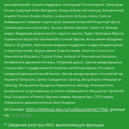
расследователей, Служба поддержки, Свободная Россия Берлин, Свободная
Россия Северный Рейн-Вестфалия, Фонд глобальной помощи, Антивоенный
комитет России, Russie-Libertes, La Asocicion de Rusos Libres, Союз за
возвращение Северных территорий, Крымскотатарский Ресурсный Центр,
Глобальный союз IndustriALL, Russian Election Monitor, Article 19, Мнение
медиа, Федерация анархического черного креста, Радио Свободная Европа,
Германское общество изучения Восточной Европы, Фонд имени Фридриха
Эберта, XZ gGmbH, Мобильная академия поддержки гендерной демократии
и миротворчества, Форум имени Льва Копелева, American Councils for
International Education, Cultural Vistas, Institute of International Education,
Антивоенное движение Антальи, Открытый диалог, Школа международных
отношений и государственной политики им Питера Мунка, Российско-
канадский демократический альянс, Школа международных отношений им
Нормана Патерсона, Центр Гражданских Свобод, Фонд Бориса Немцова за
Свободу, Фонд имени Фридриха Науманна за свободу, Феминистское
антивоенное сопротивление, Комитет независимости Ингушетии, Прометей,
Stop Occupation of Karelia, Вернись живым, Фридом Хаус, СОТА медиа,
Либерально-демократическая Лига Украины
Источник:
https://minjust.gov.ru/ru/documents/7756/
данные
на
13.05.2024
* Сведения реестра НКО, выполняющих функции