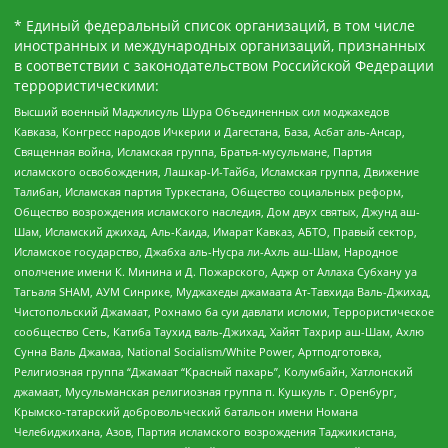
* Единый федеральный список организаций, в том числе
иностранных и международных организаций, признанных
в соответствии с законодательством Российской Федерации
террористическими:
Высший военный Маджлисуль Шура Объединенных сил моджахедов
Кавказа, Конгресс народов Ичкерии и Дагестана, База, Асбат аль-Ансар,
Священная война, Исламская группа, Братья-мусульмане, Партия
исламского освобождения, Лашкар-И-Тайба, Исламская группа, Движение
Талибан, Исламская партия Туркестана, Общество социальных реформ,
Общество возрождения исламского наследия, Дом двух святых, Джунд аш-
Шам, Исламский джихад, Аль-Каида, Имарат Кавказ, АБТО, Правый сектор,
Исламское государство, Джабха аль-Нусра ли-Ахль аш-Шам, Народное
ополчение имени К. Минина и Д. Пожарского, Аджр от Аллаха Субхану уа
Тагьаля SHAM, АУМ Синрике, Муджахеды джамаата Ат-Тавхида Валь-Джихад,
Чистопольский Джамаат, Рохнамо ба суи давлати исломи, Террористическое
сообщество Сеть, Катиба Таухид валь-Джихад, Хайят Тахрир аш-Шам, Ахлю
Сунна Валь Джамаа, National Socialism/White Power, Артподготовка,
Религиозная группа “Джамаат “Красный пахарь”, Колумбайн, Хатлонский
джамаат, Мусульманская религиозная группа п. Кушкуль г. Оренбург,
Крымско-татарский добровольческий батальон имени Номана
Челебиджихана, Азов, Партия исламского возрождения Таджикистана,