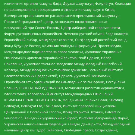
извлечения органов, Фалунь Дафа, Друзья Фалуньгун, Фалуньгун, Коалиция
по расследованию преследования в отношении Фалуньгун в Китае,
Всемирная организация по расследованию преследований Фалуньгун,
Пражский гражданский центр, Ассоциация школ политических
исследований при Совете Европы, Центр либеральной современности,
Форум русскоязычных европейцев, Немецко-русский обмен, Бард колледж,
Европейский выбор, Фонд Ходорковского, Оксфордский российский фонд,
Фонд Будущее России, Компания свободы информации, Проект Медиа,
Международное партнерство за права человека, Духовное Управление
Евангельских Христиан Украинской Христианской Церкви, Новое
Поколение, Духовное Учебное Заведение Международный Библейский
Колледж, Международное христианское движение, Всемирный Институт
Саентологических Предприятий, Церковь Духовной Технологии,
Европейская сеть организаций по наблюдению за выборами, Республика
Польша, СВОБОДНЫЙ ИДЕЛЬ-УРАЛ, Ассоциация развития журналистики,
IStories fonds, Королевский Институт Международных Отношений,
КРИМСЬКА ПРАВОЗАХИСНА ГРУПА, Фонд имени Генриха Бёлля, Stichting
Bellingcat, Bellingcat Ltd, The Insider, Институт правовой инициативы
Центральной и Восточной Европы, Фонд Открытой Эстонии, Calvert 22
Foundation, Канадский украинский конгресс, Институт Макдональда-Лорье,
Украинская национальная федерация Канады, Декабристы, Международный
научный центр им Вудро Вильсона, Свободная пресса, Возрождение,