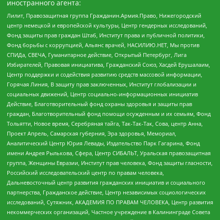
иностранного агента:
Лилит, Правозащитная группа Гражданин.Армия.Право, Нижегородский
центр немецкой и европейской культуры, Центр гендерных исследований,
Фонд защиты прав граждан Штаб, Институт права и публичной политики,
Фонд борьбы с коррупцией, Альянс врачей, НАСИЛИЮ.НЕТ, Мы против
СПИДа, СВЕЧА, Гуманитарное действие, Открытый Петербург, Лига
Избирателей, Правовая инициатива, Гражданский Союз, Хасдей Ерушалаим,
Центр поддержки и содействия развитию средств массовой информации,
Горячая Линия, В защиту прав заключенных, Институт глобализации и
социальных движений, Центр социально-информационных инициатив
Действие, Благотворительный фонд охраны здоровья и защиты прав
граждан, Благотворительный фонд помощи осужденным и их семьям, Фонд
Тольятти, Новое время, Серебряная тайга, Так-Так-Так, Сова, центр Анна,
Проект Апрель, Самарская губерния, Эра здоровья, Мемориал,
Аналитический Центр Юрия Левады, Издательство Парк Гагарина, Фонд
имени Андрея Рылькова, Сфера, Центр СИБАЛЬТ, Уральская правозащитная
группа, Женщины Евразии, Институт прав человека, Фонд защиты гласности,
Российский исследовательский центр по правам человека,
Дальневосточный центр развития гражданских инициатив и социального
партнерства, Гражданское действие, Центр независимых социологических
исследований, Сутяжник, АКАДЕМИЯ ПО ПРАВАМ ЧЕЛОВЕКА, Центр развития
некоммерческих организаций, Частное учреждение в Калининграде Совета