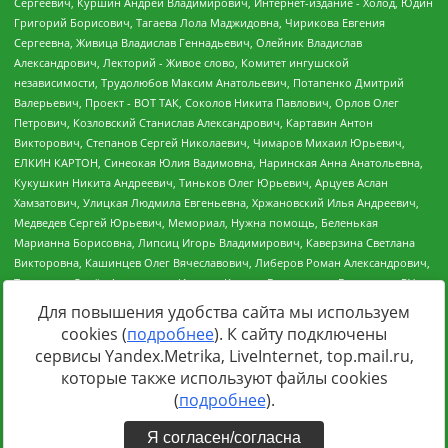
Для повышения удобства сайта мы используем
cookies (
подробнее
). К сайту подключены
Источник:
https://minjust.gov.ru/uploaded/files/reestr-
сервисы Yandex.Metrika, LiveInternet, top.mail.ru,
inostrannyih-agentov-22-03-2024.pdf
данные на
22.03.2024
которые также используют файлы cookies
(
подробнее
).
Я согласен/согласна